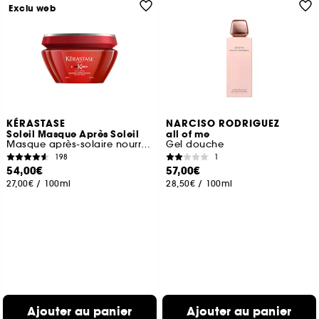
Exclu web
KÉRASTASE
NARCISO RODRIGUEZ
Soleil Masque Après Soleil
all of me
Masque après-solaire nourrissant
Gel douche
198
1
54,00€
57,00€
27,00€
/
100ml
28,50€
/
100ml
Ajouter au panier
Ajouter au panier