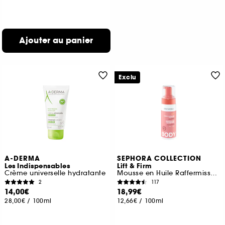
Ajouter au panier
Exclu
A-DERMA
SEPHORA COLLECTION
Les Indispensables
Lift & Firm
Crème universelle hydratante
Mousse en Huile Raffermissante Et Hydratante
2
117
14,00€
18,99€
28,00€
/
100ml
12,66€
/
100ml