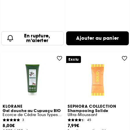
En rupture,
Ajouter au panier
m’alerter
Exclu
KLORANE
SEPHORA COLLECTION
Gel douche au Cupuaçu BIO
Shampooing Solide
Ecorce de Cèdre Tous types de peaux
Ultra-Moussant
3
45
8,00€
7,99€