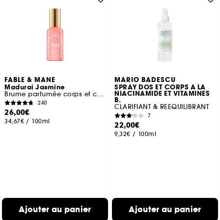
FABLE & MANE
MARIO BADESCU
Madurai Jasmine
SPRAY DOS ET CORPS A LA
NIACINAMIDE ET VITAMINES
Brume parfumée corps et cheveux
B.
240
CLARIFIANT & REEQUILIBRANT
26,00€
7
34,67€
/
100ml
22,00€
9,32€
/
100ml
Ajouter au panier
Ajouter au panier