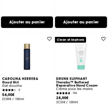
Ajouter au panier
Ajouter au panier
Clean at Sephora
CAROLINA HERRERA
DRUNK ELEPHANT
Good Girl
Therabu™ Buttered
Reparative Hand Cream
Gel douche
Crème pour les mains
5
190
54,00€
28,00€
27,00€
/
100ml
37,33€
/
100ml