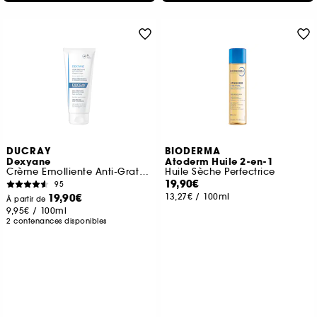
DUCRAY
BIODERMA
Dexyane
Atoderm Huile 2-en-1
Crème Emolliente Anti-Grattage
Huile Sèche Perfectrice
19,90€
95
19,90€
13,27€
/
100ml
À partir de
9,95€
/
100ml
2 contenances disponibles