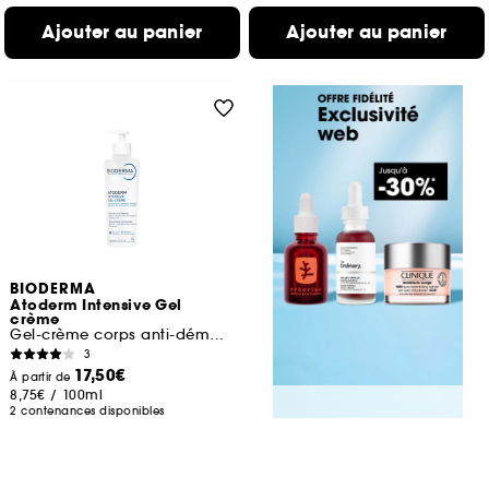
Ajouter au panier
Ajouter au panier
BIODERMA
Atoderm Intensive Gel
crème
Gel-crème corps anti-démangeaison
3
17,50€
À partir de
8,75€
/
100ml
2 contenances disponibles