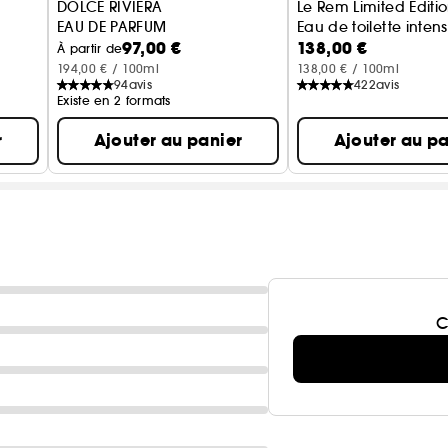
DOLCE RIVIERA
Le Rem Limited Editi
EAU DE PARFUM
Eau de toilette inten
97,00 €
138,00 €
À partir de
194,00 € / 100ml
138,00 € / 100ml
94
avis
422
avis
Existe en 2 formats
r
Ajouter au panier
Ajouter au pa
C