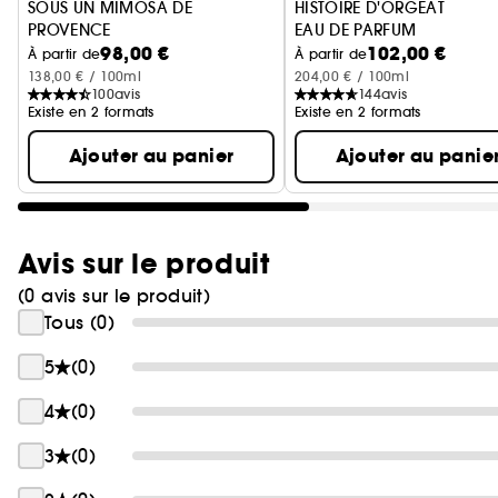
SOUS UN MIMOSA DE
HISTOIRE D'ORGEAT
PROVENCE
EAU DE PARFUM
98,00 €
102,00 €
EAU DE TOILETTE INTENSE
À partir de
À partir de
138,00 € / 100ml
204,00 € / 100ml
100
avis
144
avis
Existe en 2 formats
Existe en 2 formats
Ajouter au panier
Ajouter au panie
Avis sur le produit
(0 avis sur le produit)
Tous (0)
5
(0)
4
(0)
3
(0)