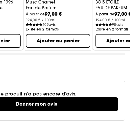
on 1996
Musc Charnel
BOIS ETOILE
se
Eau de Parfum
EAU DE PARFUM
97,00 €
97,00 
À partir de
À partir de
194,00 € / 100ml
194,00 € / 100ml
409
avis
90
avis
Existe en 2 formats
Existe en 2 formats
nier
Ajouter au panier
Ajouter a
e produit n’a pas encore d’avis.
Donner mon avis