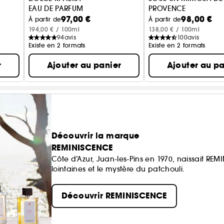
EAU DE PARFUM
PROVENCE
97,00 €
98,00 €
EAU DE TOILETTE INTE
À partir de
À partir de
194,00 € / 100ml
138,00 € / 100ml
94
avis
100
avis
Existe en 2 formats
Existe en 2 formats
r
Ajouter au panier
Ajouter au pa
Découvrir la marque
REMINISCENCE
Côte d’Azur, Juan-les-Pins en 1970, naissait RE
lointaines et le mystère du patchouli.
Découvrir REMINISCENCE