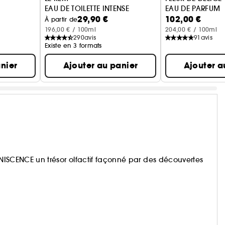
EAU DE TOILETTE INTENSE
EAU DE PARFUM
29,90 €
102,00 €
NSE
À partir de
196,00 € / 100ml
204,00 € / 100ml
290
avis
91
avis
Existe en 3 formats
nier
Ajouter au panier
Ajouter a
MINISCENCE un trésor olfactif façonné par des découvertes