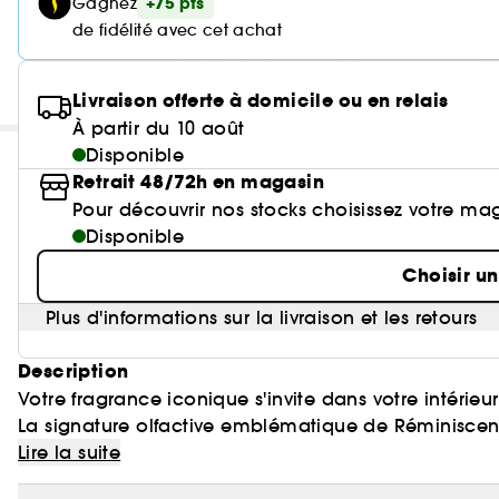
+75 pts
Gagnez
de fidélité avec cet achat
Livraison offerte à domicile ou en relais
À partir du 10 août
Disponible
Retrait 48/72h en magasin
Pour découvrir nos stocks choisissez votre ma
Disponible
Choisir u
Plus d'informations sur la livraison et les retours
Description
Votre fragrance iconique s'invite dans votre intérieu
La signature olfactive emblématique de Réminiscen
avec élégance une fragrance florale et marine.
Lire la suite
Tout l'art du parfum chez soi.