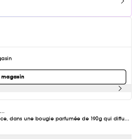
gasin
n magasin
r…
ce, dans une bougie parfumée de 190g qui diffuse