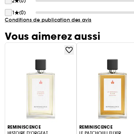
2
(0)
1
(0)
Conditions de publication des avis
Vous aimerez aussi
Ignorer le carrousel produits
REMINISCENCE
REMINISCENCE
HISTOIRE D'ORGEAT
LE PATCHOULI ELIXIR