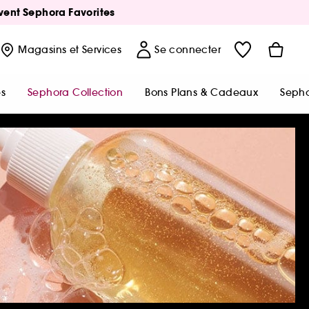
Avent Sephora Favorites
Magasins
et Services
Se connecter
s
Sephora Collection
Bons Plans & Cadeaux
Sepho