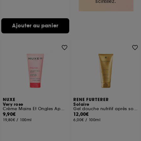
scintillez.
Ajouter au panier
NUXE
RENE FURTERER
Very rose
Solaire
Crème Mains Et Ongles Apaisante
Gel douche nutritif après soleil cheveux et corps
9,90€
12,00€
19,80€
/
100ml
6,00€
/
100ml