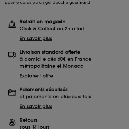
pour le corps ou un gel douche gourmand.
navigation collectées par ces Cookies, pour les
finalités acceptées, avec les données personnelles
collectées ou générées lors de votre activité en ligne
ou en magasin. Pour refuser tous les cookies, cliques
Retrait en magasin
sur "continuer sans accepter". Voous pouvez à tout
Click & Collect en 2h offert
moment choisir de retirer votrte consentement. Si vous
souhaitez obtenir plus d'information sur les cookies
En savoir plus
utilisés,
cliquez
ici
.
Livraison standard offerte
à domicile dès 60€ en France
métropolitaine et Monaco
Explorer l'offre
Paiements sécurisés
et paiements en plusieurs fois
En savoir plus
Retours
sous 14 jours