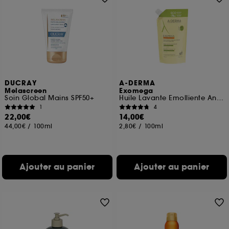
DUCRAY
A-DERMA
Melascreen
Exomega
Soin Global Mains SPF50+
Huile Lavante Emolliente Anti-Grattage Eco Recharge
1
4
22,00€
14,00€
44,00€
/
100ml
2,80€
/
100ml
Ajouter au panier
Ajouter au panier