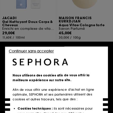
JACADI
MAISON FRANCIS
KURKDJIAN
Gel Nettoyant Doux Corps &
Cheveux
Aqua Vitae Cologne forte
Enrichi en complexe de vitamines B5 & E
Savon Parfumé
29,00€
45,00€
11,60€
/
100ml
30,00€
/
100g
Continuer sans accepter
Ajouter au panier
Ajouter au panier
Nous utilisons des cookies afin de vous offrir la
meilleure expérience sur notre site.
Afin de vous offrir une expérience d’achat en ligne
optimale, SEPHORA et ses partenaires utilisent des
cookies et autres traceurs, tels que des :
Cookies techniques :
ils sont nécessaires pour