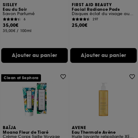
SISLEY
FIRST AID BEAUTY
Eau du Soir
Facial Radiance Pads
Savon Parfumé
Disques éclat du visage aux Acides Glycolique + Lactique
6
297
35,00€
25,00€
35,00€
/
100ml
Ajouter au panier
Ajouter au panier
Clean at Sephora
BAÏJA
AVENE
Moana Fleur de Tiaré
Eau Thermale Avène
Crème Corps Taille Voyage
Huile lavante relipidante XERACALM A.D