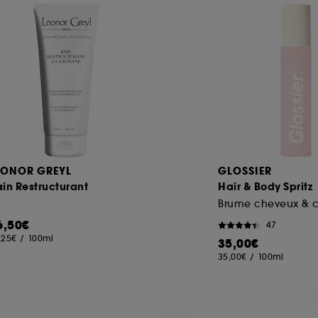
ôt et la lecture de ces traceurs requiert votre accord. V
rsonnaliser mes choix" ci-dessous ou décider de "tout ac
s Cookies, pour les finalités acceptées, avec les données
ur refuser tous les cookies, cliques sur "continuer sans a
tez obtenir plus d'information sur les cookies utilisés,
cliq
EONOR GREYL
GLOSSIER
in Restructurant
Hair & Body Spritz
Brume cheveux & c
6,50€
47
,25€
/
100ml
35,00€
35,00€
/
100ml