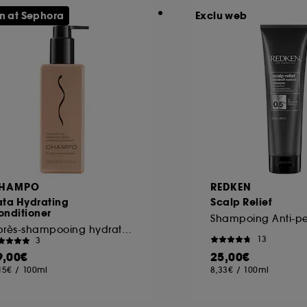
n at Sephora
Exclu web
HAMPO
REDKEN
ata Hydrating
Scalp Relief
onditioner
Shampoing Anti-pel
Après-shampooing hydratant
13
3
9,00€
25,00€
,15€
/
100ml
8,33€
/
100ml