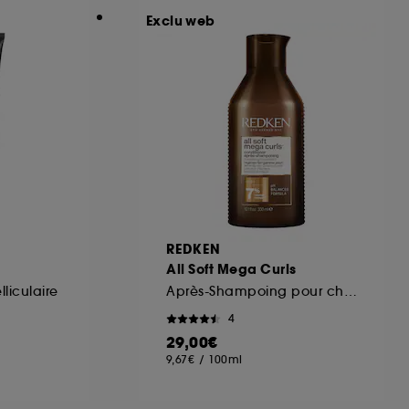
Exclu web
REDKEN
All Soft Mega Curls
liculaire
Après-Shampoing pour cheveux très secs, bouclés à crépus
4
29,00€
9,67€
/
100ml