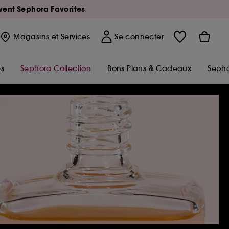
Avent Sephora Favorites
Magasins
et Services
Se connecter
s
Sephora Collection
Bons Plans & Cadeaux
Sepho