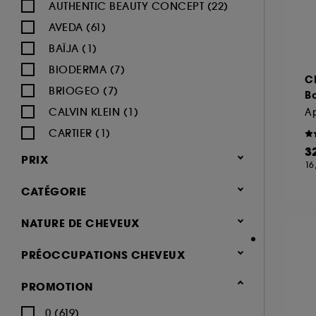
AUTHENTIC BEAUTY CONCEPT (22)
AVEDA (61)
BAÏJA (1)
BIODERMA (7)
C
BRIOGEO (7)
B
CALVIN KLEIN (1)
CARTIER (1)
3
CERRUTI (1)
PRIX
16
CHAMPO (9)
CATÉGORIE
CHANEL (3)
CHRISTOPHE ROBIN (19)
Cheveux
NATURE DE CHEVEUX
COCO & EVE (1)
Shampoing & apres shampoing
Normaux (396)
PRÉOCCUPATIONS CHEVEUX
(852)
COLOR WOW (21)
Secs (358)
Shampoing (256)
Cheveux abîmés (371)
DEVACURL (3)
PROMOTION
Blonds, Colorés (232)
Après-shampoing & démêlant
Cheveux ternes (254)
DUCRAY (5)
Tous types de cheveux (218)
0 (619)