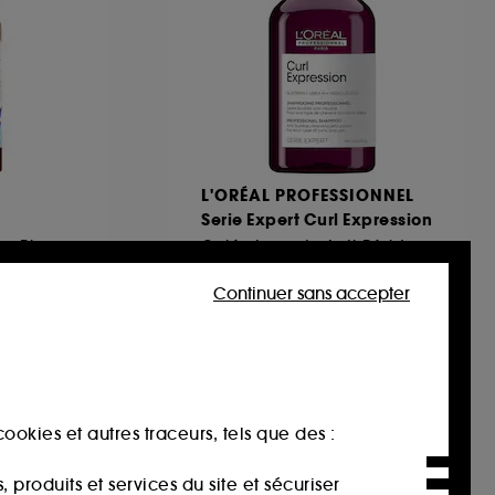
L'ORÉAL PROFESSIONNEL
Serie Expert Curl Expression
Soin Démêlante Sans Rinçage
Gelée Lavante Anti-Résidus
71
Continuer sans accepter
27,00€
9,00€
/
100ml
ookies et autres traceurs, tels que des :
produits et services du site et sécuriser