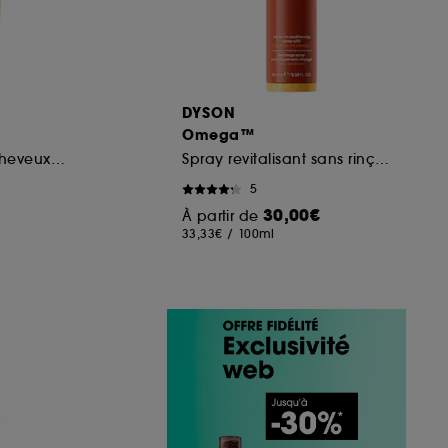
DYSON
Omega™
Masque Kératine cheveux abimés pour cheveux normaux à fins
Spray revitalisant sans rinçage
5
30,00€
À partir de
33,33€
/
100ml