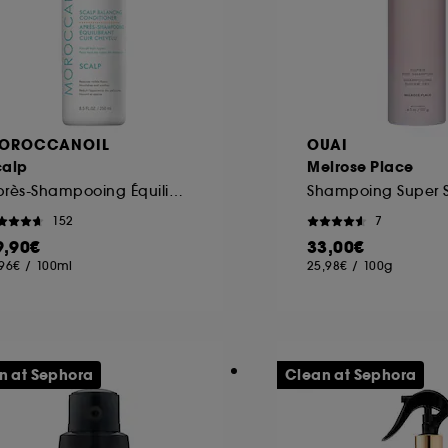
OROCCANOIL
OUAI
calp
Melrose Place
Après-Shampooing Équilibrant Cuir Chevelu
Shampoing Super 
152
7
9,90€
33,00€
,96€
/
100ml
25,98€
/
100g
n at Sephora
Clean at Sephora