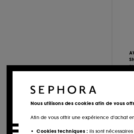
KIEHL'S SINCE 1851 (4)
KILIAN PARIS (1)
KLORANE (42)
L'Oréal Professionnel (49)
LANCÔME (1)
LE MONDE GOURMAND (4)
A
LEONOR GREYL (26)
S
LES SECRETS DE LOLY (20)
S
LIVING PROOF (19)
3
MAISON FRANCIS KURKDJIAN (4)
69
MOROCCANOIL (31)
NUXE (14)
Nous utilisons des cookies afin de vous offr
OLAPLEX (21)
Afin de vous offrir une expérience d’achat en
OUAI (30)
Clea
PRADA (2)
Cookies techniques :
ils sont nécessaire