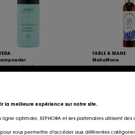
VEDA
FABLE & MANE
hampowder
MahaMane
hampoing Sec Poudre
11
993
9,00€
29,00€
,64€
/
100g
20,71€
/
100ml
ir la meilleure expérience sur notre site.
 ligne optimale, SEPHORA et ses partenaires utilisent des c
n at Sephora
Clean at Sephora
s pour vous permettre d’accéder aux différentes catégories, 