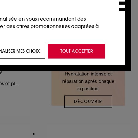
sonnalisée en vous recommandant des
ser des offres promotionnelles adaptées à
 de vous plaire via des publicités, y compris
NALISER MES CHOIX
TOUT ACCEPTER
e navigation, et de l'historique de vos
g
Hydratation intense et
 de navigation sur notre site afin d’en
réparation après chaque
cheveux plus denses et plus forts
exposition.
 les fraudes aux moyens de paiement et les
DÉCOUVRIR
nctionnalités du site, tel que les cookies
us permettant d’accéder à votre compte lors