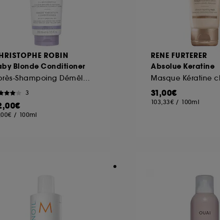
HRISTOPHE ROBIN
RENE FURTERER
aby Blonde Conditioner
Absolue Keratine
Après-Shampoing Démêlant Nourrissant Cheveux Blonds
31,00€
3
103,33€
/
100ml
2,00€
,00€
/
100ml