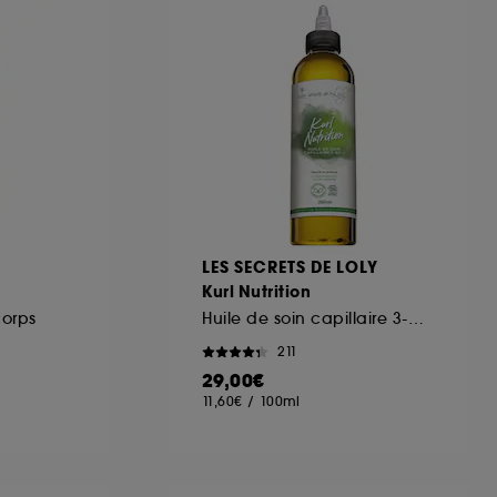
ous pouvez personnaliser vos choix concernant
cepter". Sephora pourra associer les
 personnelles collectées ou générées lors
ccepter". Voous pouvez à tout moment choisir
uez
ici
.
LES SECRETS DE LOLY
Kurl Nutrition
orps
Huile de soin capillaire 3-en-1
211
29,00€
11,60€
/
100ml