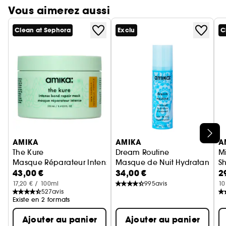
Vous aimerez aussi
Clean at Sephora
Exclu
C
Ignorer le carrousel produits
AMIKA
AMIKA
A
The Kure
Dream Routine
Mi
Masque Réparateur Intense
Masque de Nuit Hydratant
S
43,00 €
34,00 €
2
17,20 € / 100ml
995
avis
10
527
avis
Existe en 2 formats
Ajouter au panier
Ajouter au panier