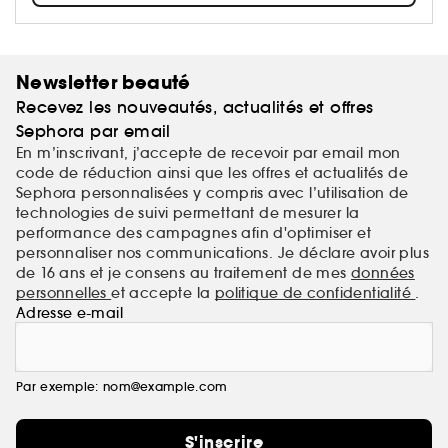
l'argousier. Connue comme l'une des sources
végétales les plus riches en oméga de la planète,
cette baie puissante nourrit votre peau, votre cuir
chevelu et vos cheveux. Grâce à ses 11 gammes
Newsletter beauté
conçues pour toutes les textures, tous les styles et
Recevez les nouveautés, actualités et offres
toutes les problématiques, tous les types de cheveux
sont les bienvenus !
Sephora par email
En m’inscrivant, j’accepte de recevoir par email mon
code de réduction ainsi que les offres et actualités de
Sephora personnalisées y compris avec l’utilisation de
technologies de suivi permettant de mesurer la
performance des campagnes afin d'optimiser et
personnaliser nos communications. Je déclare avoir plus
de 16 ans et je consens au traitement de mes
données
personnelles
et accepte la
politique de confidentialité
.
Adresse e-mail
Par exemple: nom@example.com
S'inscrire