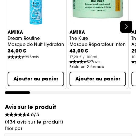
Ignorer le carrousel produits
AMIKA
AMIKA
A
Dream Routine
The Kure
T
Masque de Nuit Hydratant
Masque Réparateur Intense
A
34,00 €
43,00 €
2
995
avis
17,20 € / 100ml
10
527
avis
Existe en 2 formats
Ajouter au panier
Ajouter au panier
Avis sur le produit
4.6/5
(434 avis sur le produit)
Trier par