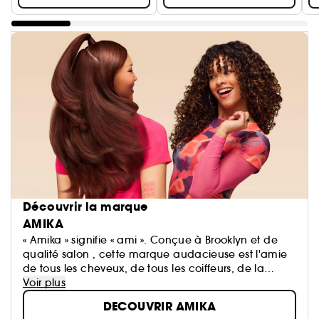
Découvrir la marque
AMIKA
« Amika » signifie « ami ». Conçue à Brooklyn et de
qualité salon , cette marque audacieuse est l'amie
de tous les cheveux, de tous les coiffeurs, de la
planète et de vous tous. Nos soins sont cliniquement
Voir plus
testés. Chacun de nos produits est formulé à base
DECOUVRIR AMIKA
de notre parfum enivrant et de notre superfruit :