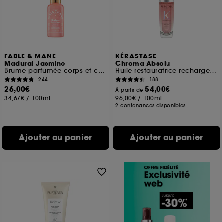
FABLE & MANE
KÉRASTASE
Madurai Jasmine
Chroma Absolu
Brume parfumée corps et cheveux
Huile restauratrice rechargeable pour cheveux colorés
244
188
26,00€
54,00€
À partir de
34,67€
/
100ml
96,00€
/
100ml
2 contenances disponibles
Ajouter au panier
Ajouter au panier