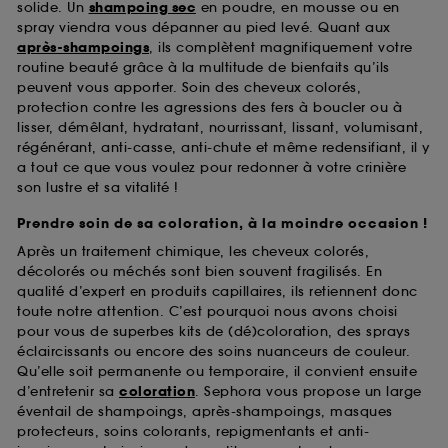
solide. Un
shampoing sec
en poudre, en mousse ou en
spray viendra vous dépanner au pied levé. Quant aux
après-shampoings
, ils complètent magnifiquement votre
routine beauté grâce à la multitude de bienfaits qu’ils
peuvent vous apporter. Soin des cheveux colorés,
protection contre les agressions des fers à boucler ou à
lisser, démêlant, hydratant, nourrissant, lissant, volumisant,
régénérant, anti-casse, anti-chute et même redensifiant, il y
a tout ce que vous voulez pour redonner à votre crinière
son lustre et sa vitalité !
Prendre soin de sa coloration, à la moindre occasion !
Après un traitement chimique, les cheveux colorés,
décolorés ou méchés sont bien souvent fragilisés. En
qualité d’expert en produits capillaires, ils retiennent donc
toute notre attention. C’est pourquoi nous avons choisi
pour vous de superbes kits de (dé)coloration, des sprays
éclaircissants ou encore des soins nuanceurs de couleur.
Qu’elle soit permanente ou temporaire, il convient ensuite
d’entretenir sa
coloration
. Sephora vous propose un large
éventail de shampoings, après-shampoings, masques
protecteurs, soins colorants, repigmentants et anti-