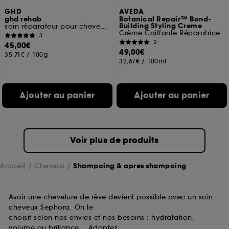
GHD
AVEDA
ghd rehab
Botanical Repair™ Bond-
Building Styling Creme
soin réparateur pour cheveux abîmés
Crème Coiffante Réparatrice
3
2
45,00€
49,00€
35,71€
/
100g
32,67€
/
100ml
Ajouter au panier
Ajouter au panier
Voir plus de produits
Accueil
Cheveux
Shampoing & apres shampoing
Avoir une chevelure de rêve devient possible avec un soin
cheveux Sephora. On le
choisit selon nos envies et nos besoins : hydratation,
volume ou brillance… Adoptez