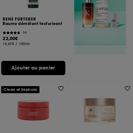
RENE FURTERER
Baume démêlant texturisant
59
22,00€
14,67€
/
100ml
Ajouter au panier
Clean at Sephora