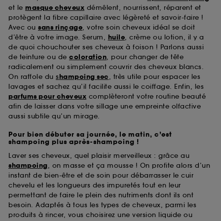
et le
masque cheveux
démêlent, nourrissent, réparent et
protègent la fibre capillaire avec légèreté et savoir-faire !
Avec ou
sans rinçage
, votre soin cheveux idéal se doit
d’être à votre image. Serum,
huile
, crème ou lotion, il y a
de quoi chouchouter ses cheveux à foison ! Parlons aussi
de teinture ou de
coloration
, pour changer de tête
radicalement ou simplement couvrir des cheveux blancs.
On raffole du
s
hampoing sec
, très utile pour espacer les
lavages et sachez qu’il facilite aussi le coiffage. Enfin, les
parfums pour cheveux
complèteront votre routine beauté
afin de laisser dans votre sillage une empreinte olfactive
aussi subtile qu’un mirage.
Pour bien débuter sa journée, le matin, c’est
shampoing plus après-shampoing !
Laver ses cheveux, quel plaisir merveilleux : grâce au
shampoing
, on masse et ça mousse ! On profite alors d’un
instant de bien-être et de soin pour débarrasser le cuir
chevelu et les longueurs des impuretés tout en leur
permettant de faire le plein des nutriments dont ils ont
besoin. Adaptés à tous les types de cheveux, parmi les
produits à rincer, vous choisirez une version liquide ou