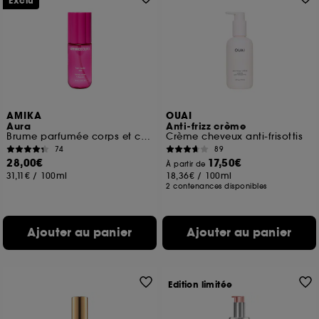
Exclu
AMIKA
OUAI
Aura
Anti-frizz crème
Brume parfumée corps et cheveux
Crème cheveux anti-frisottis
74
89
28,00€
17,50€
À partir de
31,11€
/
100ml
18,36€
/
100ml
2 contenances disponibles
Ajouter au panier
Ajouter au panier
Edition limitée