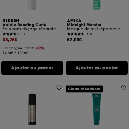
pouvez personnaliser vos choix concernant le dépôt
de ces cookies grâce au bouton "personnaliser mes
choix" ci-dessous ou décider de "tout accepter".
Sephora pourra associer les informations de
REDKEN
AMIKA
navigation collectées par ces Cookies, pour les
Acidic Bonding Curls
Midnight Mender
finalités acceptées, avec les données personnelles
Soin sans rinçage réparateur pour cheveux bouclés abimés
Masque de nuit réparateur fortifiant
collectées ou générées lors de votre activité en ligne
14
434
35,25€
52,00€
ou en magasin. Pour refuser tous les cookies, cliques
sur "continuer sans accepter". Voous pouvez à tout
Prix d'origine : 47,00€
-25%
moment choisir de retirer votrte consentement. Si vous
14,10€
/
100ml
souhaitez obtenir plus d'information sur les cookies
utilisés,
cliquez
ici
.
Ajouter au panier
Ajouter au panier
Clean at Sephora