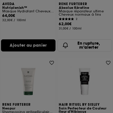
AVEDA
RENE FURTERER
Nutriplenish™
Absolue Kératine
Masque Hydratant Cheveux Normaux A Epais
Masque réparateur ultime
Cheveux normaux à fins
64,00€
2
32,00€
/
100ml
62,00€
31,00€
/
100ml
En rupture,
Ajouter au panier
m’alerter
RENE FURTERER
HAIR RITUEL BY SISLEY
Neopur
Soin Perfecteur de Couleur
fleur d'Hibiscus
Shampooing antipelliculaire équilibrant cuir chevelu sec