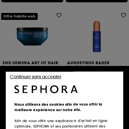
Offre fidélité web
SHU UEMURA ART OF HAIR
AUGUSTINUS BADER
Muroto Volume
The Hair Oil
Masque cheveux en manque de volume
L'huile pour les cheveux
Continuer sans accepter
74
10
55,30€
55,00€
Prix d'origine : 79,00€
-30%
27,65€
/
100ml
Nous utilisons des cookies afin de vous offrir la
Ajouter au panier
Ajouter au panier
meilleure expérience sur notre site.
Afin de vous offrir une expérience d’achat en ligne
optimale, SEPHORA et ses partenaires utilisent des