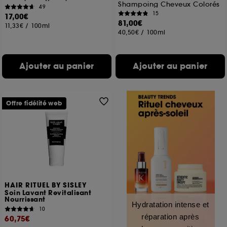
Shampoing Cheveux Colorés
49
15
17,00€
81,00€
11,33€
/
100ml
40,50€
/
100ml
Ajouter au panier
Ajouter au panier
Offre fidélité web
HAIR RITUEL BY SISLEY
Soin Lavant Revitalisant
Nourrissant
Hydratation intense et
10
réparation après
60,75€