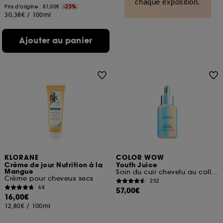
chaque exposition.
Prix d'origine : 81,00€
-25%
30,38€
/
100ml
Ajouter au panier
KLORANE
COLOR WOW
Crème de jour Nutrition à la
Youth Juice
Mangue
Soin du cuir chevelu au collagène
Crème pour cheveux secs
252
68
57,00€
16,00€
12,80€
/
100ml