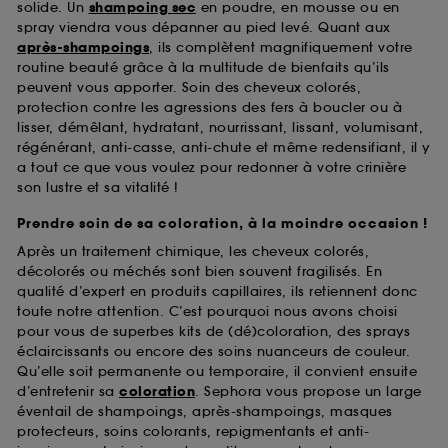
solide. Un
shampoing sec
en poudre, en mousse ou en
spray viendra vous dépanner au pied levé. Quant aux
après-shampoings
, ils complètent magnifiquement votre
routine beauté grâce à la multitude de bienfaits qu’ils
peuvent vous apporter. Soin des cheveux colorés,
protection contre les agressions des fers à boucler ou à
lisser, démêlant, hydratant, nourrissant, lissant, volumisant,
régénérant, anti-casse, anti-chute et même redensifiant, il y
a tout ce que vous voulez pour redonner à votre crinière
son lustre et sa vitalité !
Prendre soin de sa coloration, à la moindre occasion !
Après un traitement chimique, les cheveux colorés,
décolorés ou méchés sont bien souvent fragilisés. En
qualité d’expert en produits capillaires, ils retiennent donc
toute notre attention. C’est pourquoi nous avons choisi
pour vous de superbes kits de (dé)coloration, des sprays
éclaircissants ou encore des soins nuanceurs de couleur.
Qu’elle soit permanente ou temporaire, il convient ensuite
d’entretenir sa
coloration
. Sephora vous propose un large
éventail de shampoings, après-shampoings, masques
protecteurs, soins colorants, repigmentants et anti-