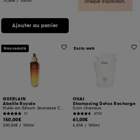
15,86€
/
100ml
chaque exposition.
Ajouter au panier
Nouveauté
Exclu web
GUERLAIN
OUAI
Abeille Royale
Shampoing Detox Recharge
Huile-en-Sérum Jeunesse Cuir Chevelu et Cheveux
Soin cheveux
31
4702
150,00€
61,00€
300,00€
/
100ml
6,45€
/
100ml