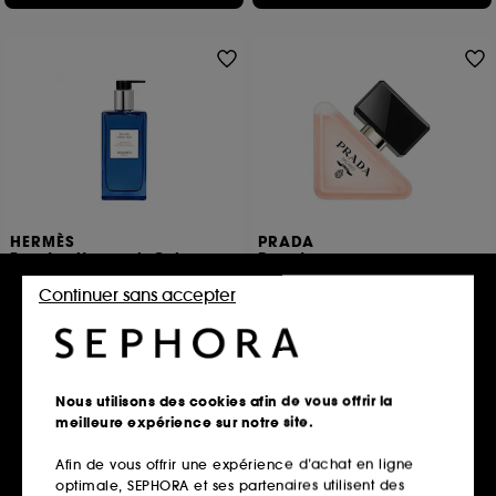
HERMÈS
PRADA
Eau de citron noir Gel
Paradoxe
douche corps et cheveux
Brume parfumée florale ambrée pour les cheveux
Flacon 200ml
Continuer sans accepter
76
1
62,00€
79,00€
206,67€
/
100ml
39,50€
/
100ml
Nous utilisons des cookies afin de vous offrir la
Ajouter au panier
Ajouter au panier
meilleure expérience sur notre site.
Afin de vous offrir une expérience d’achat en ligne
optimale, SEPHORA et ses partenaires utilisent des