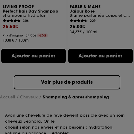
LIVING PROOF
FABLE & MANE
Perfect hair Day Shampoo
Jaipur Rose
Shampoing hydratant
Brume parfumée corps et cheveux
306
229
25,50€
26,00€
34,67€
/
100ml
Prix d'origine : 34,00€
-25%
10,81€
/
100ml
Ajouter au panier
Ajouter au panier
Voir plus de produits
Accueil
Cheveux
Shampoing & apres shampoing
Avoir une chevelure de rêve devient possible avec un soin
cheveux Sephora. On le
choisit selon nos envies et nos besoins : hydratation,
volume ou brillance… Adoptez