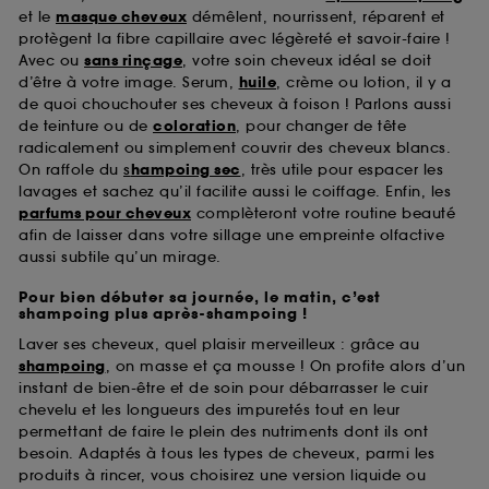
et le
masque cheveux
démêlent, nourrissent, réparent et
protègent la fibre capillaire avec légèreté et savoir-faire !
Avec ou
sans rinçage
, votre soin cheveux idéal se doit
d’être à votre image. Serum,
huile
, crème ou lotion, il y a
de quoi chouchouter ses cheveux à foison ! Parlons aussi
de teinture ou de
coloration
, pour changer de tête
radicalement ou simplement couvrir des cheveux blancs.
On raffole du
s
hampoing sec
, très utile pour espacer les
lavages et sachez qu’il facilite aussi le coiffage. Enfin, les
parfums pour cheveux
complèteront votre routine beauté
afin de laisser dans votre sillage une empreinte olfactive
aussi subtile qu’un mirage.
Pour bien débuter sa journée, le matin, c’est
shampoing plus après-shampoing !
Laver ses cheveux, quel plaisir merveilleux : grâce au
shampoing
, on masse et ça mousse ! On profite alors d’un
instant de bien-être et de soin pour débarrasser le cuir
chevelu et les longueurs des impuretés tout en leur
permettant de faire le plein des nutriments dont ils ont
besoin. Adaptés à tous les types de cheveux, parmi les
produits à rincer, vous choisirez une version liquide ou