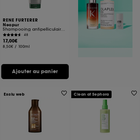
RENE FURTERER
Neopur
Shampooing antipelliculaire équilibrant cuir chevelu gras
48
17,00€
8,50€
/
100ml
Ajouter au panier
Exclu web
Clean at Sephora