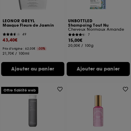
pouvez personnaliser vos choix concernant le dépôt
de ces cookies grâce au bouton "personnaliser mes
choix" ci-dessous ou décider de "tout accepter".
Sephora pourra associer les informations de
LEONOR GREYL
UNBOTTLED
navigation collectées par ces Cookies, pour les
Masque Fleurs de Jasmin
Shampoing Tout Nu
finalités acceptées, avec les données personnelles
Cheveux Normaux Amande
collectées ou générées lors de votre activité en ligne
49
7
43,40€
15,00€
ou en magasin. Pour refuser tous les cookies, cliques
sur "continuer sans accepter". Voous pouvez à tout
20,00€
/
100g
Prix d'origine : 62,00€
-30%
moment choisir de retirer votrte consentement. Si vous
21,70€
/
100ml
souhaitez obtenir plus d'information sur les cookies
utilisés,
cliquez
ici
.
Ajouter au panier
Ajouter au panier
Offre fidélité web