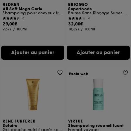
REDKEN
BRIOGEO
All Soft Mega Curls
Superfoods
Shampoing pour cheveux très secs, bouclés à crépus
Brume Sans Rinçage Super Hydratante A L’avocat et Kiwi
8
4
29,00€
32,00€
9,67€
/
100ml
18,82€
/
100ml
Ajouter au panier
Ajouter au panier
Exclu web
RENE FURTERER
VIRTUE
Solaire
Shampooing reconstituant
Gel douche nutritif après soleil cheveux et corps
Format voyage