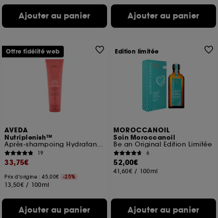
Ajouter au panier
Ajouter au panier
Offre fidélité web
Edition limitée
AVEDA
MOROCCANOIL
Nutriplenish™
Soin Moroccanoil
Après-shampoing Hydratant cheveux normaux à épais
Be an Original Edition Limitée
19
6
33,75€
52,00€
41,60€
/
100ml
Prix d'origine : 45,00€
-25%
13,50€
/
100ml
Ajouter au panier
Ajouter au panier