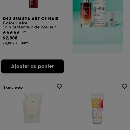
SHU UEMURA ART OF HAIR
Color Lustre
Soin protecteur de couleur avec de l'extrait de saké kasu
123
62,00€
24,80€
/
100ml
Ajouter au panier
Exclu web