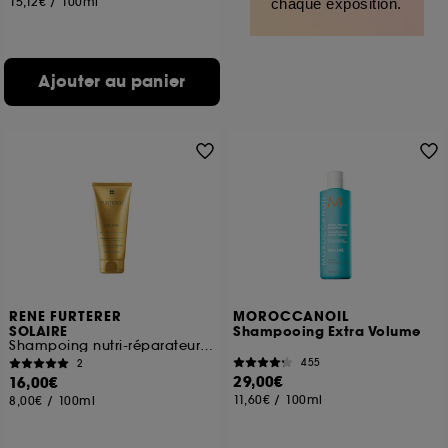
15,12€
/
100ml
chaque exposition.
Ajouter au panier
RENE FURTERER
MOROCCANOIL
SOLAIRE
Shampooing Extra Volume
Shampoing nutri-réparateur après soleil
455
2
29,00€
16,00€
11,60€
/
100ml
8,00€
/
100ml