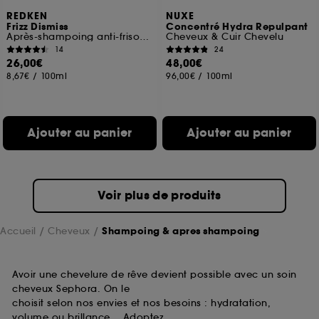
REDKEN
NUXE
Frizz Dismiss
Concentré Hydra Repulpant
Après-shampoing anti-frisottis cheveux fins et cheveux épais
Cheveux & Cuir Chevelu
14
24
26,00€
48,00€
8,67€
/
100ml
96,00€
/
100ml
Ajouter au panier
Ajouter au panier
Voir plus de produits
Accueil
Cheveux
Shampoing & apres shampoing
Avoir une chevelure de rêve devient possible avec un soin
cheveux Sephora. On le
choisit selon nos envies et nos besoins : hydratation,
volume ou brillance… Adoptez