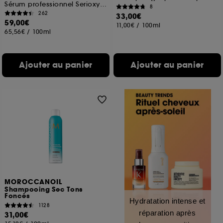
Sérum professionnel Serioxyl densifiant
8
262
33,00€
59,00€
11,00€
/
100ml
65,56€
/
100ml
Ajouter au panier
Ajouter au panier
MOROCCANOIL
Shampooing Sec Tons
Foncés
Hydratation intense et
1128
réparation après
31,00€