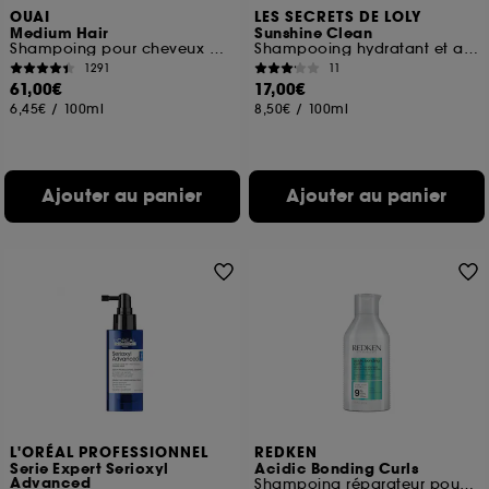
OUAI
LES SECRETS DE LOLY
Medium Hair
Sunshine Clean
Shampoing pour cheveux moyens Recharge
Shampooing hydratant et anti-pelliculaire
1291
11
61,00€
17,00€
6,45€
/
100ml
8,50€
/
100ml
Ajouter au panier
Ajouter au panier
L'ORÉAL PROFESSIONNEL
REDKEN
Serie Expert Serioxyl
Acidic Bonding Curls
Advanced
Shampoing réparateur pour cheveux bouclés abimés