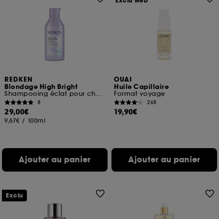
Exclu web
REDKEN
OUAI
Blondage High Bright
Huile Capillaire
Shampooing éclat pour cheveux blonds
Format voyage
8
268
29,00€
19,90€
9,67€
/
100ml
Ajouter au panier
Ajouter au panier
Exclu