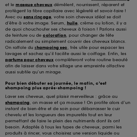
et le
masque cheveux
démêlent, nourrissent, réparent et
protègent la fibre capillaire avec légèreté et savoir-faire !
Avec ou
sans rinçage
, votre soin cheveux idéal se doit
d’être à votre image. Serum,
huile
, crème ou lotion, il y a
de quoi chouchouter ses cheveux à foison ! Parlons aussi
de teinture ou de
coloration
, pour changer de tête
radicalement ou simplement couvrir des cheveux blancs.
On raffole du
s
hampoing sec
, très utile pour espacer les
lavages et sachez qu’il facilite aussi le coiffage. Enfin, les
parfums pour cheveux
complèteront votre routine beauté
afin de laisser dans votre sillage une empreinte olfactive
aussi subtile qu’un mirage.
Pour bien débuter sa journée, le matin, c’est
shampoing plus après-shampoing !
Laver ses cheveux, quel plaisir merveilleux : grâce au
shampoing
, on masse et ça mousse ! On profite alors d’un
instant de bien-être et de soin pour débarrasser le cuir
chevelu et les longueurs des impuretés tout en leur
permettant de faire le plein des nutriments dont ils ont
besoin. Adaptés à tous les types de cheveux, parmi les
produits à rincer, vous choisirez une version liquide ou