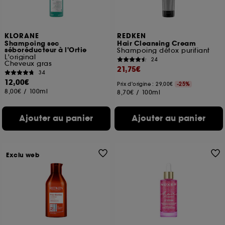
pouvez personnaliser vos choix concernant le dépôt
de ces cookies grâce au bouton "personnaliser mes
choix" ci-dessous ou décider de "tout accepter".
Sephora pourra associer les informations de
KLORANE
REDKEN
navigation collectées par ces Cookies, pour les
Shampoing sec
Hair Cleansing Cream
finalités acceptées, avec les données personnelles
séboréducteur à l'Ortie
Shampoing détox purifiant
L'original
collectées ou générées lors de votre activité en ligne
24
Cheveux gras
21,75€
ou en magasin. Pour refuser tous les cookies, cliques
34
sur "continuer sans accepter". Voous pouvez à tout
12,00€
Prix d'origine : 29,00€
-25%
moment choisir de retirer votrte consentement. Si vous
8,00€
/
100ml
8,70€
/
100ml
souhaitez obtenir plus d'information sur les cookies
utilisés,
cliquez
ici
.
Ajouter au panier
Ajouter au panier
Exclu web