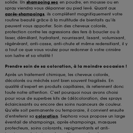
solide. Un
shampoing sec
en poudre, en mousse ou en
spray viendra vous dépanner au pied levé. Quant aux
après-shampoings
, ils complètent magnifiquement votre
routine beauté grâce à la multitude de bienfaits qu’ils
peuvent vous apporter. Soin des cheveux colorés,
protection contre les agressions des fers à boucler ou à
lisser, démêlant, hydratant, nourrissant, lissant, volumisant,
régénérant, anti-casse, anti-chute et même redensifiant, il y
a tout ce que vous voulez pour redonner à votre crinière
son lustre et sa vitalité !
Prendre soin de sa coloration, à la moindre occasion !
Après un traitement chimique, les cheveux colorés,
décolorés ou méchés sont bien souvent fragilisés. En
qualité d’expert en produits capillaires, ils retiennent donc
toute notre attention. C’est pourquoi nous avons choisi
pour vous de superbes kits de (dé)coloration, des sprays
éclaircissants ou encore des soins nuanceurs de couleur.
Qu’elle soit permanente ou temporaire, il convient ensuite
d’entretenir sa
coloration
. Sephora vous propose un large
éventail de shampoings, après-shampoings, masques
protecteurs, soins colorants, repigmentants et anti-