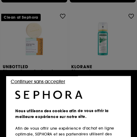
Clean at Sephora
UNBOTTLED
KLORANE
Shampoing cuir chevelu
Shampoing sec
sensible
séboréducteur à l'Ortie
Shampoing solide
L'original
Continuer sans accepter
Cheveux gras
24
6,00€
15,00€
12,00€
/
100ml
20,00€
/
100g
Nous utilisons des cookies afin de vous offrir la
Ajouter au panier
Ajouter au panier
meilleure expérience sur notre site.
Afin de vous offrir une expérience d’achat en ligne
optimale, SEPHORA et ses partenaires utilisent des