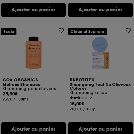
Ajouter au panier
Ajouter au panier
Exclu
Clean at Sephora
GOA ORGANICS
UNBOTTLED
Melrose Shampoo
Shampoing Tout Nu Cheveux
Colorés
Shampoing pour cheveux fins à tendance grasse
Shampoing solide
29,90€
2
9,97€
/
100ml
15,00€
20,00€
/
100g
Ajouter au panier
Ajouter au panier