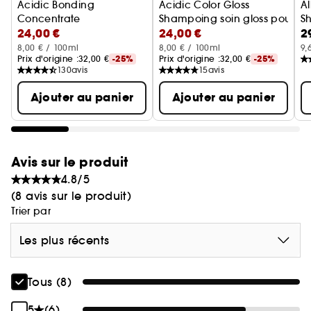
Acidic Bonding
Acidic Color Gloss
Al
Concentrate
Shampoing soin gloss pour ch
S
24,00 €
24,00 €
2
Shampoing concentré en soin bonding
*répare les ponts internes du cheveu
8,00 € / 100ml
8,00 € / 100ml
9,
Prix d'origine :
32,00 €
-25%
Prix d'origine :
32,00 €
-25%
130
avis
15
avis
**Test consommateur après application de la
Ajouter au panier
Ajouter au panier
routine Acidic Bonding Curls (60 consommateurs)
***sans tensioactifs sulfatés
Avis sur le produit
4.8/5
(8 avis sur le produit)
Redken s'engage pour un futur plus durable, le
Trier par
shampoing est :
Les plus récents
- Fabriqué dans une usine utilisant la technologie
Waterloop*
Tous (8)
- Fabriqué dans une usine utilisant des énergies
5
(6)