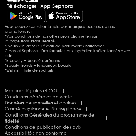
Télécharger l’App Sephora
Vous pouvez consulter la liste des marques exclues de nos
Mentions additionnelles
promotions
ici.
*Voir conditions de nos offres promotionnelles sur
la page Bons Plans Beauté.
*Exclusivité dans le réseau de parfumeries nationales.
Clean at Sephora : Des formules aux ingrédients sélectionnés avec
soin
*k-beauty = beauté coréenne
*Beauty Trends = tendances beauté
*Wishlist = liste de souhaits
Mentions légales et CGU
Conditions générales de vente
Données personnelles et cookies
Cosmétovigilance et Nutrivigilance
Conditions Générales du programme de
fidélité
Conditions de publication des avis
Accessibilité : non conforme