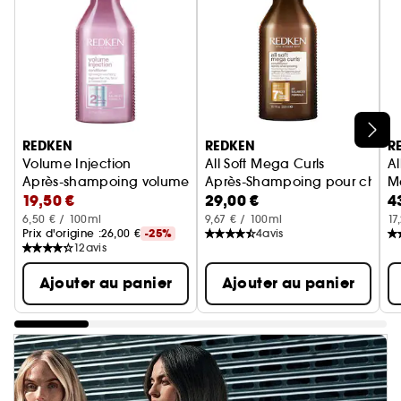
Ignorer le carrousel produits
REDKEN
REDKEN
R
Volume Injection
All Soft Mega Curls
Al
Après-shampoing volume cheveux fins et plats
Après-Shampoing pour cheveux
M
19,50 €
29,00 €
4
6,50 € / 100ml
9,67 € / 100ml
17
Prix d'origine :
26,00 €
-25%
4
avis
12
avis
Ajouter au panier
Ajouter au panier