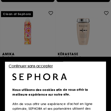
Clean at Sephora
AMIKA
KÉRASTASE
Perk Up
Curl Manifesto
Shampoing Sec Sans Talc
Bain Hydratation Douceur
Continuer sans accepter
394
557
18,00€
34,00€
À partir de
12,89€
/
100ml
13,60€
/
100ml
2 contenances disponibles
Nous utilisons des cookies afin de vous offrir la
Ajouter au panier
Ajouter au panier
meilleure expérience sur notre site.
Afin de vous offrir une expérience d’achat en ligne
optimale, SEPHORA et ses partenaires utilisent des