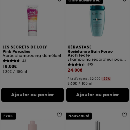
Offre fidélité web
LES SECRETS DE LOLY
KÉRASTASE
Pink Paradise
Resistance Bain Force
Architecte
Après-shampooing démêlant
Shampoing réparateur pour cheveux abîmés
42
595
18,00€
24,00€
7,20€
/
100ml
Prix d'origine : 32,00€
-25%
9,60€
/
100ml
Ajouter au panier
Ajouter au panier
Exclu
Nouveauté