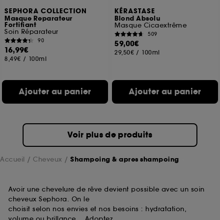
SEPHORA COLLECTION
KÉRASTASE
Masque Reparateur
Blond Absolu
Fortifiant
Masque Cicaextrême
Soin Réparateur
509
90
59,00€
16,99€
29,50€
/
100ml
8,49€
/
100ml
Ajouter au panier
Ajouter au panier
Voir plus de produits
Accueil
Cheveux
Shampoing & apres shampoing
Avoir une chevelure de rêve devient possible avec un soin
cheveux Sephora. On le
choisit selon nos envies et nos besoins : hydratation,
volume ou brillance… Adoptez