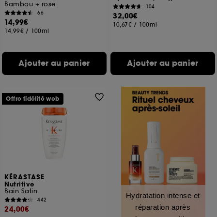
Bambou + rose
104
66
32,00€
14,99€
10,67€
/
100ml
14,99€
/
100ml
Ajouter au panier
Ajouter au panier
Offre fidélité web
KÉRASTASE
Nutritive
Bain Satin
Hydratation intense et
442
réparation après
24,00€