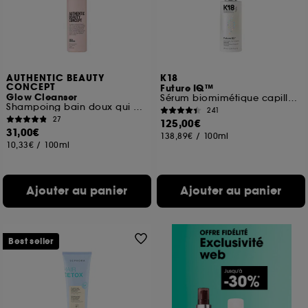
AUTHENTIC BEAUTY
K18
CONCEPT
Future IQ™
Glow Cleanser
Sérum biomimétique capillaire longévité et anti-chute
Shampoing bain doux qui préserve la couleur des cheveux
241
27
125,00€
31,00€
138,89€
/
100ml
10,33€
/
100ml
Ajouter au panier
Ajouter au panier
Best seller