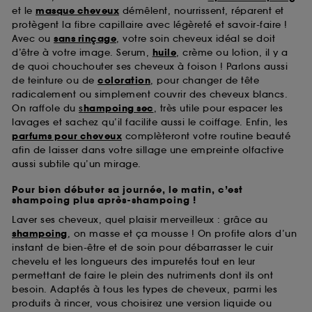
et le
masque cheveux
démêlent, nourrissent, réparent et
protègent la fibre capillaire avec légèreté et savoir-faire !
Avec ou
sans rinçage
, votre soin cheveux idéal se doit
d’être à votre image. Serum,
huile
, crème ou lotion, il y a
de quoi chouchouter ses cheveux à foison ! Parlons aussi
de teinture ou de
coloration
, pour changer de tête
radicalement ou simplement couvrir des cheveux blancs.
On raffole du
s
hampoing sec
, très utile pour espacer les
lavages et sachez qu’il facilite aussi le coiffage. Enfin, les
parfums pour cheveux
complèteront votre routine beauté
afin de laisser dans votre sillage une empreinte olfactive
aussi subtile qu’un mirage.
Pour bien débuter sa journée, le matin, c’est
shampoing plus après-shampoing !
Laver ses cheveux, quel plaisir merveilleux : grâce au
shampoing
, on masse et ça mousse ! On profite alors d’un
instant de bien-être et de soin pour débarrasser le cuir
chevelu et les longueurs des impuretés tout en leur
permettant de faire le plein des nutriments dont ils ont
besoin. Adaptés à tous les types de cheveux, parmi les
produits à rincer, vous choisirez une version liquide ou