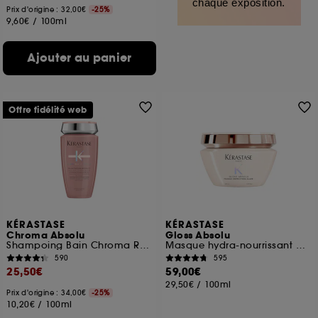
chaque exposition.
Prix d'origine : 32,00€
-25%
9,60€
/
100ml
Ajouter au panier
Offre fidélité web
KÉRASTASE
KÉRASTASE
Chroma Absolu
Gloss Absolu
Shampoing Bain Chroma Respect
Masque hydra-nourrissant pour cheveux épais sujets aux frisottis
590
595
25,50€
59,00€
29,50€
/
100ml
Prix d'origine : 34,00€
-25%
10,20€
/
100ml