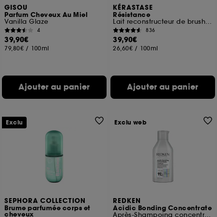
GISOU
KÉRASTASE
Parfum Cheveux Au Miel
Résistance
Vanilla Glaze
Lait reconstructeur de brushing pour cheveux abîmés
4
836
39,90€
39,90€
79,80€
/
100ml
26,60€
/
100ml
Ajouter au panier
Ajouter au panier
Exclu
Exclu web
SEPHORA COLLECTION
REDKEN
Brume parfumée corps et
Acidic Bonding Concentrate
cheveux
Après-Shampoing concentré en soin bonding