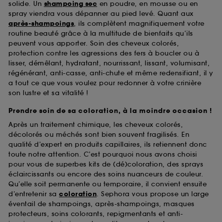
solide. Un
shampoing sec
en poudre, en mousse ou en
spray viendra vous dépanner au pied levé. Quant aux
après-shampoings
, ils complètent magnifiquement votre
routine beauté grâce à la multitude de bienfaits qu’ils
peuvent vous apporter. Soin des cheveux colorés,
protection contre les agressions des fers à boucler ou à
lisser, démêlant, hydratant, nourrissant, lissant, volumisant,
régénérant, anti-casse, anti-chute et même redensifiant, il y
a tout ce que vous voulez pour redonner à votre crinière
son lustre et sa vitalité !
Prendre soin de sa coloration, à la moindre occasion !
Après un traitement chimique, les cheveux colorés,
décolorés ou méchés sont bien souvent fragilisés. En
qualité d’expert en produits capillaires, ils retiennent donc
toute notre attention. C’est pourquoi nous avons choisi
pour vous de superbes kits de (dé)coloration, des sprays
éclaircissants ou encore des soins nuanceurs de couleur.
Qu’elle soit permanente ou temporaire, il convient ensuite
d’entretenir sa
coloration
. Sephora vous propose un large
éventail de shampoings, après-shampoings, masques
protecteurs, soins colorants, repigmentants et anti-