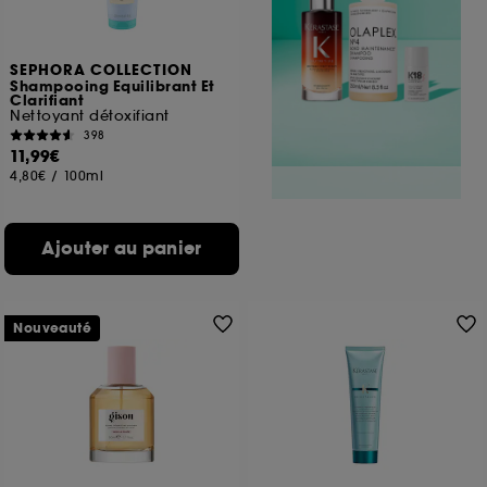
SEPHORA COLLECTION
Shampooing Equilibrant Et
Clarifiant
Nettoyant détoxifiant
398
11,99€
4,80€
/
100ml
Ajouter au panier
Nouveauté