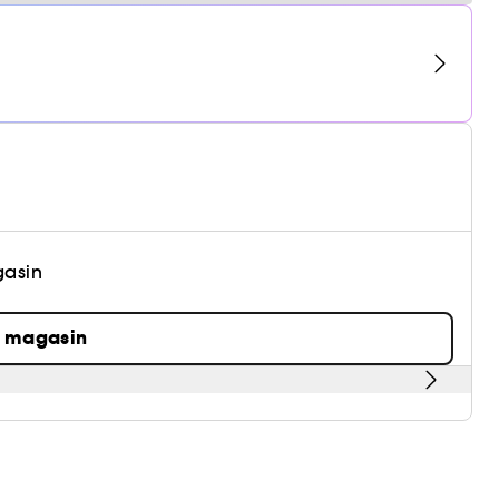
gasin
n magasin