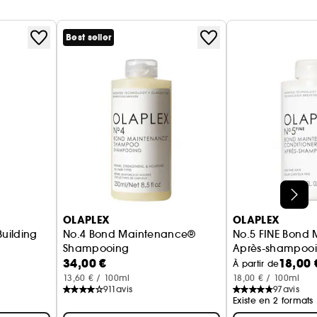
Best seller
OLAPLEX
OLAPLEX
Building
No.4 Bond Maintenance®
No.5 FINE Bond
Shampooing
Après-shampoo
34,00 €
18,00 
eux
À partir de
13,60 € / 100ml
18,00 € / 100ml
911
avis
97
avis
Existe en 2 formats