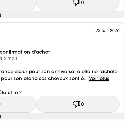
1
0
u
23 juil. 2026
 confirmation d'achat
is 6 mois
 grande sœur pour son anniversaire elle ne rachète
t pour son blond ses cheveux sont é...
Voir plus
i
été utile ?
0
0
u