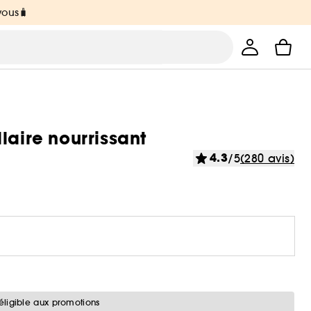
vous🧳
laire nourrissant
4.3
/5
(280 avis)
éligible aux promotions