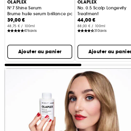
OLAPLEX
OLAPLEX
N°7 Shine Serum
No. 0.5 Scalp Longevity
Brume huile serum brillance pour cheveux
Treatment
39,00 €
44,00 €
Traitement cuir chevelu
48,75 € / 100ml
88,00 € / 100ml
476
avis
310
avis
Ajouter au panier
Ajouter au panie