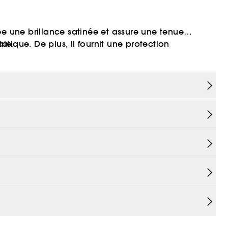
ée une brillance satinée et assure une tenue
tatique. De plus, il fournit une protection
ale.
se fixer sur les cheveux et entraîner des
ent l'apparence de vos cheveux. Le N°.9 les
 de 48 heures