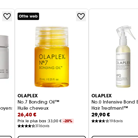
Offre web
OLAPLEX
OLAPLEX
No.7 Bonding Oil™
No.0 Intensive Bond 
oyens à épais ou secs
Huile cheveux
Hair Treatment™
26,40 €
29,90 €
Traitement des chev
Prix le plus bas :
33,00 €
-20%
198
avis
3116
avis