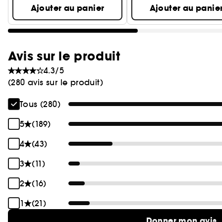
Ajouter au panier
Ajouter au panie
Avis sur le produit
4.3/5
(280 avis sur le produit)
Tous (280)
5
(189)
4
(43)
3
(11)
2
(16)
1
(21)
Donner mon avis