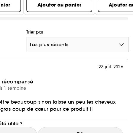
nier
Ajouter au panier
Ajouter a
Trier par
Les plus récents
23 juil. 2026
et récompensé
uis 1 semaine
ettre beaucoup sinon laisse un peu les cheveux
 gros coup de cœur pour ce produit !!
i
été utile ?