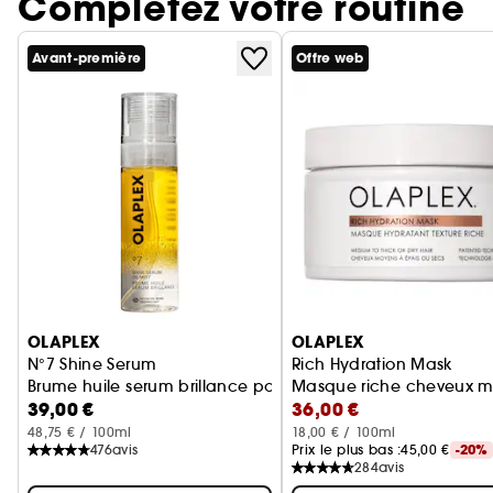
Complétez votre routine
Avant-première
Offre web
Ignorer le carrousel produits
OLAPLEX
OLAPLEX
N°7 Shine Serum
Rich Hydration Mask
Brume huile serum brillance pour cheveux
Masque riche cheveux m
39,00 €
36,00 €
48,75 € / 100ml
18,00 € / 100ml
476
avis
Prix le plus bas :
45,00 €
-20%
284
avis