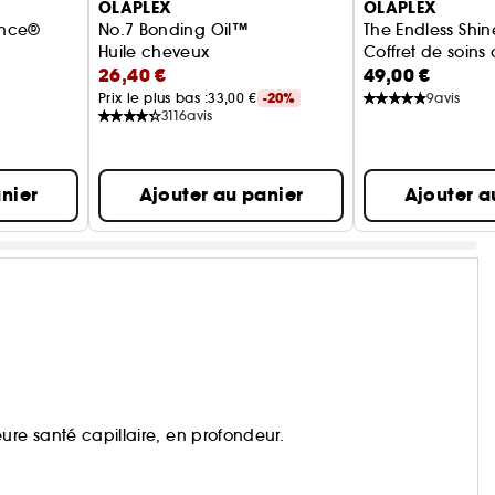
OLAPLEX
OLAPLEX
ance®
No.7 Bonding Oil™
The Endless Shi
Huile cheveux
Coffret de soins
26,40 €
49,00 €
Prix le plus bas :
33,00 €
-20%
9
avis
3116
avis
nier
Ajouter au panier
Ajouter a
ure santé capillaire, en profondeur.