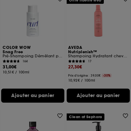
Offre fidélité web
COLOR WOW
AVEDA
Snag Free
Nutriplenish™
Pré-Shampoing Démêlant pour Cheveux Bouclés
Shampoing Hydratant cheveux fins
164
17
31,00€
27,30€
10,51€
/
100ml
Prix d'origine : 39,00€
-30%
10,92€
/
100ml
Ajouter au panier
Ajouter au panier
Clean at Sephora