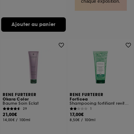
chaque exposition.
Ajouter au panier
RENE FURTERER
RENE FURTERER
Okara Color
Forticea
Baume Soin Eclat
Shampooing fortifiant revitalisant
29
1
21,00€
17,00€
14,00€
/
100ml
8,50€
/
100ml