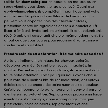
solide. Un
shampoing sec
en poudre, en mousse ou en
spray viendra vous dépanner au pied levé. Quant aux
après-shampoings
, ils complètent magnifiquement votre
routine beauté grâce à la multitude de bienfaits qu’ils
peuvent vous apporter. Soin des cheveux colorés,
protection contre les agressions des fers à boucler ou à
lisser, démêlant, hydratant, nourrissant, lissant, volumisant,
régénérant, anti-casse, anti-chute et même redensifiant, il y
a tout ce que vous voulez pour redonner à votre crinière
son lustre et sa vitalité !
Prendre soin de sa coloration, à la moindre occasion !
Après un traitement chimique, les cheveux colorés,
décolorés ou méchés sont bien souvent fragilisés. En
qualité d’expert en produits capillaires, ils retiennent donc
toute notre attention. C’est pourquoi nous avons choisi
pour vous de superbes kits de (dé)coloration, des sprays
éclaircissants ou encore des soins nuanceurs de couleur.
Qu’elle soit permanente ou temporaire, il convient ensuite
d’entretenir sa
coloration
. Sephora vous propose un large
éventail de shampoings, après-shampoings, masques
protecteurs, soins colorants, repigmentants et anti-