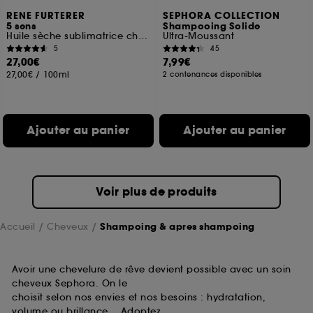
RENE FURTERER
SEPHORA COLLECTION
5 sens
Shampooing Solide
Huile sèche sublimatrice cheveux et corps
Ultra-Moussant
5
45
27,00€
7,99€
27,00€
/
100ml
2 contenances disponibles
Ajouter au panier
Ajouter au panier
Voir plus de produits
Accueil
Cheveux
Shampoing & apres shampoing
Avoir une chevelure de rêve devient possible avec un soin
cheveux Sephora. On le
choisit selon nos envies et nos besoins : hydratation,
volume ou brillance… Adoptez