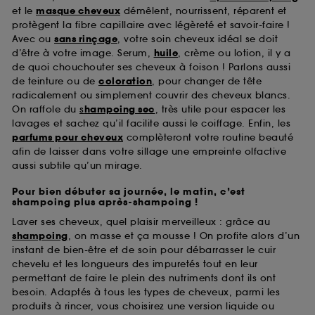
et le
masque cheveux
démêlent, nourrissent, réparent et
protègent la fibre capillaire avec légèreté et savoir-faire !
Avec ou
sans rinçage
, votre soin cheveux idéal se doit
d’être à votre image. Serum,
huile
, crème ou lotion, il y a
de quoi chouchouter ses cheveux à foison ! Parlons aussi
de teinture ou de
coloration
, pour changer de tête
radicalement ou simplement couvrir des cheveux blancs.
On raffole du
s
hampoing sec
, très utile pour espacer les
lavages et sachez qu’il facilite aussi le coiffage. Enfin, les
parfums pour cheveux
complèteront votre routine beauté
afin de laisser dans votre sillage une empreinte olfactive
aussi subtile qu’un mirage.
Pour bien débuter sa journée, le matin, c’est
shampoing plus après-shampoing !
Laver ses cheveux, quel plaisir merveilleux : grâce au
shampoing
, on masse et ça mousse ! On profite alors d’un
instant de bien-être et de soin pour débarrasser le cuir
chevelu et les longueurs des impuretés tout en leur
permettant de faire le plein des nutriments dont ils ont
besoin. Adaptés à tous les types de cheveux, parmi les
produits à rincer, vous choisirez une version liquide ou