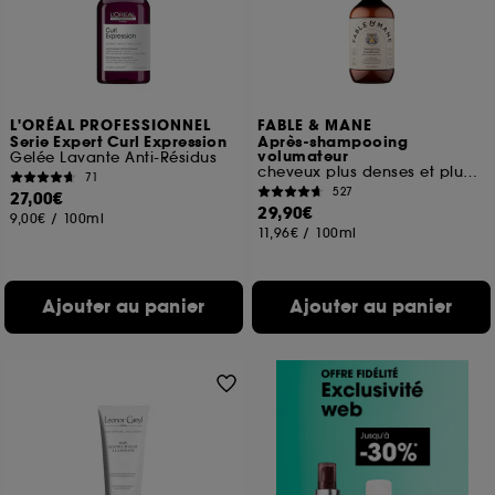
L'ORÉAL PROFESSIONNEL
FABLE & MANE
Serie Expert Curl Expression
Après-shampooing
volumateur
Gelée Lavante Anti-Résidus
cheveux plus denses et plus forts
71
527
27,00€
29,90€
9,00€
/
100ml
11,96€
/
100ml
Ajouter au panier
Ajouter au panier