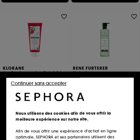
KLORANE
RENE FURTERER
Après-shampoing Eclat à la
Naturia
Grenade
Shampooing Micellaire Douceur
Après-shampoing pour cheveux colorés
Continuer sans accepter
19
16,00€
16,00€
8,00€
/
100ml
4,00€
/
100ml
Nous utilisons des cookies afin de vous offrir la
Ajouter au panier
Ajouter au panier
meilleure expérience sur notre site.
Afin de vous offrir une expérience d’achat en ligne
optimale, SEPHORA et ses partenaires utilisent des