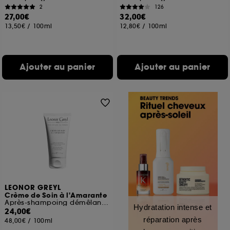
2
126
27,00€
32,00€
13,50€
/
100ml
12,80€
/
100ml
Ajouter au panier
Ajouter au panier
LEONOR GREYL
Crème de Soin à l'Amarante
Après-shampoing démêlant et protecteur de couleur
Hydratation intense et
24,00€
réparation après
48,00€
/
100ml