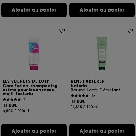
Ajouter au panier
Ajouter au panier
LES SECRETS DE LOLY
RENE FURTERER
Care Fusion: shampooing-
Naturia
crème pour les cheveux
Baume Lacté Démêlant
multi-texturés
15
3
17,00€
17,00€
11,33€
/
100ml
6,80€
/
100ml
Ajouter au panier
Ajouter au panier