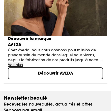
Découvrir la marque
AVEDA
Chez Aveda, nous nous donnons pour mission de
prendre soin du monde dans lequel nous vivons,
depuis la fabrication de nos produits jusqu’à notre
manière de rendre à la société une partie de ce que
Voir plus
nous en avons reçu.
Découvrir AVEDA
Newsletter beauté
Recevez les nouveautés, actualités et offres
Sephora par email