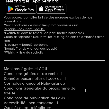
Télécharger l’App Sephora
Vous pouvez consulter la liste des marques exclues de nos
Mentions additionnelles
promotions
ici.
*Voir conditions de nos offres promotionnelles sur
la page Bons Plans Beauté.
*Exclusivité dans le réseau de parfumeries nationales.
Clean at Sephora : Des formules aux ingrédients sélectionnés avec
soin
*k-beauty = beauté coréenne
*Beauty Trends = tendances beauté
*Wishlist = liste de souhaits
Mentions légales et CGU
Conditions générales de vente
Données personnelles et cookies
Cosmétovigilance et Nutrivigilance
Conditions Générales du programme de
fidélité
Conditions de publication des avis
Accessibilité : non conforme
Qualités et caractéristiques