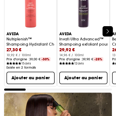
Ignorer le carrousel produits
AVEDA
AVEDA
A
Nutriplenish™
Invati Ultra Advanced™
B
Shampoing Hydratant Cheveux Normaux A Epais
Shampoing exfoliant pour che
C
27,30 €
29,92 €
2
10,92 € / 100ml
14,96 € / 100ml
13
Prix d'origine :
39,00 €
-30%
Prix d'origine :
39,90 €
-25%
Pr
15
avis
12
avis
Existe en 2 formats
Ajouter au panier
Ajouter au panier