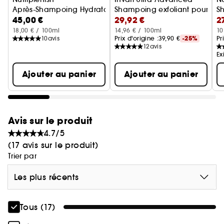
Après-Shampoing Hydratant Cheveux Fins
Shampoing exfoliant pour che
S
45,00 €
29,92 €
2
18,00 € / 100ml
14,96 € / 100ml
10
10
avis
Prix d'origine :
39,90 €
-25%
Pr
12
avis
Ex
Ajouter au panier
Ajouter au panier
Avis sur le produit
4.7/5
(17 avis sur le produit)
Trier par
Les plus récents
Tous (17)