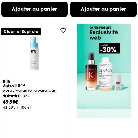
Ajouter au panier
Ajouter au panier
Clean at Sephora
K18
AstroLift™
Spray volume réparateur
432
49,90€
42,29€
/
100ml