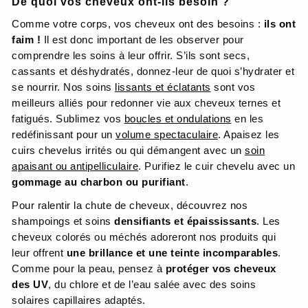
De quoi vos cheveux ont-ils besoin ?
Comme votre corps, vos cheveux ont des besoins :
ils ont
faim !
Il est donc important de les observer pour
comprendre les soins à leur offrir. S’ils sont secs,
cassants et déshydratés, donnez-leur de quoi s’hydrater et
se nourrir. Nos soins
lissants et éclatants
sont vos
meilleurs alliés pour redonner vie aux cheveux ternes et
fatigués. Sublimez vos
boucles et ondulations
en les
redéfinissant pour un
volume spectaculaire
. Apaisez les
cuirs chevelus irrités ou qui démangent avec un
soin
apaisant ou antipelliculaire
. Purifiez le cuir chevelu avec un
gommage au charbon ou purifiant
.
Pour ralentir la chute de cheveux, découvrez nos
shampoings et soins
densifiants et épaississants
. Les
cheveux colorés ou méchés adoreront nos produits qui
leur offrent
une brillance et une teinte incomparables
.
Comme pour la peau, pensez à
protéger vos cheveux
des UV
, du chlore et de l’eau salée avec des soins
solaires capillaires adaptés.