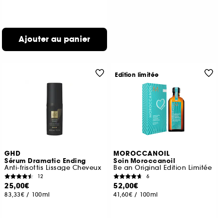
Ajouter au panier
Edition limitée
GHD
MOROCCANOIL
Sérum Dramatic Ending
Soin Moroccanoil
Anti-frisottis Lissage Cheveux
Be an Original Edition Limitée
12
6
25,00€
52,00€
83,33€
/
100ml
41,60€
/
100ml