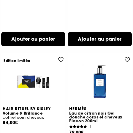
Ajouter au panier
Ajouter au panier
Edition limitée
HAIR RITUEL BY SISLEY
HERMÈS
Volume & Brillance
Eau de citron noir Gel
douche corps et cheveux
coffret soin cheveux
Flacon 200ml
84,00€
1
79,00€