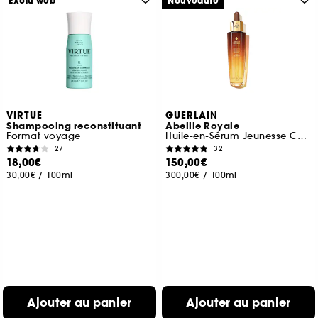
Exclu web
Nouveauté
VIRTUE
GUERLAIN
Shampooing reconstituant
Abeille Royale
Format voyage
Huile-en-Sérum Jeunesse Cuir Chevelu et Cheveux
27
32
18,00€
150,00€
30,00€
/
100ml
300,00€
/
100ml
Ajouter au panier
Ajouter au panier