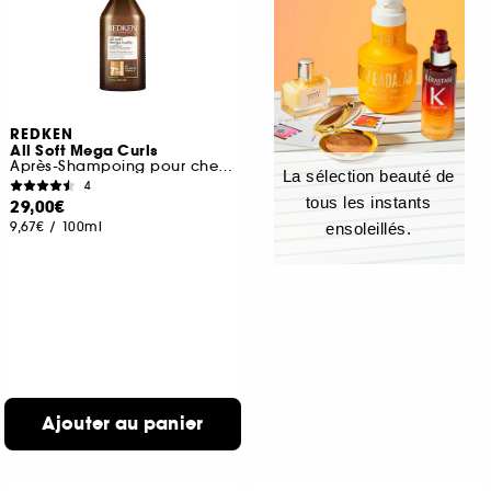
REDKEN
All Soft Mega Curls
Après-Shampoing pour cheveux très secs, bouclés à crépus
La sélection beauté de
4
tous les instants
29,00€
9,67€
/
100ml
ensoleillés.
Ajouter au panier