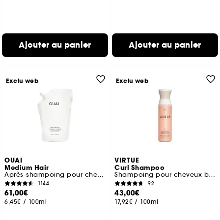
Ajouter au panier
Ajouter au panier
Exclu web
Exclu web
OUAI
VIRTUE
Medium Hair
Curl Shampoo
Après-shampoing pour cheveux moyens Recharge
Shampoing pour cheveux bouclés
1144
92
61,00€
43,00€
6,45€
/
100ml
17,92€
/
100ml