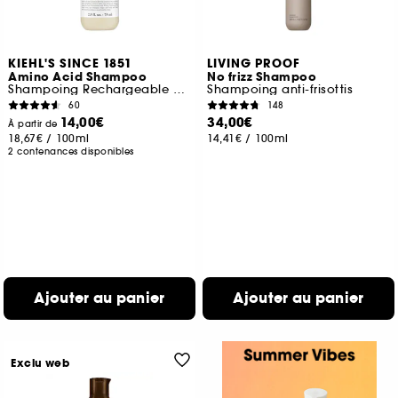
KIEHL'S SINCE 1851
LIVING PROOF
Amino Acid Shampoo
No frizz Shampoo
Shampoing Rechargeable à l'huile de noix de coco
Shampoing anti-frisottis
60
148
14,00€
34,00€
À partir de
18,67€
/
100ml
14,41€
/
100ml
2 contenances disponibles
Ajouter au panier
Ajouter au panier
Exclu web