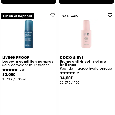
Clean at Sephora
Exclu web
LIVING PROOF
COCO & EVE
Leave-in conditioning spray
Brume anti-frisottis et pro
brillance
Soin démêlant multitâches démêlant anti-chaleur
Peptide + acide hyaluronique
255
2
32,00€
34,00€
21,62€
/
100ml
22,67€
/
100ml