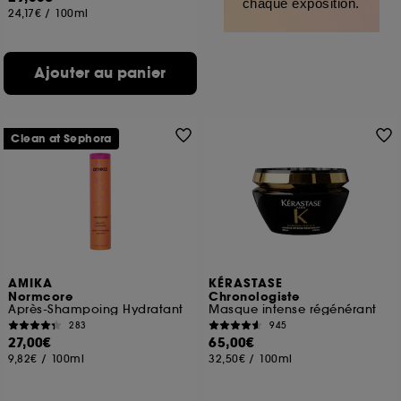
chaque exposition.
24,17€
/
100ml
Ajouter au panier
Clean at Sephora
AMIKA
KÉRASTASE
Normcore
Chronologiste
Après-Shampoing Hydratant
Masque intense régénérant
283
945
27,00€
65,00€
9,82€
/
100ml
32,50€
/
100ml