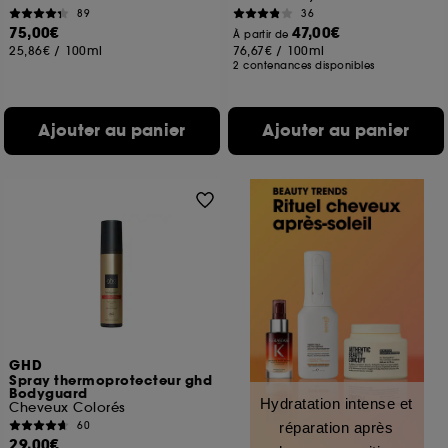
89
36
75,00€
47,00€
À partir de
25,86€
/
100ml
76,67€
/
100ml
2 contenances disponibles
Ajouter au panier
Ajouter au panier
GHD
Spray thermoprotecteur ghd
Bodyguard
Hydratation intense et
Cheveux Colorés
60
réparation après
29,00€