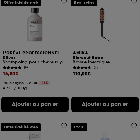
Offre fidélité web
Best seller
L'ORÉAL PROFESSIONNEL
AMIKA
Silver
Blowout Babe
Shampoing pour cheveux gris et blancs
Brosse thermique
59
36
16,50€
110,00€
Prix d'origine : 22,00€
-25%
4,71€
/
100g
Ajouter au panier
Ajouter au panier
Offre fidélité web
Exclu