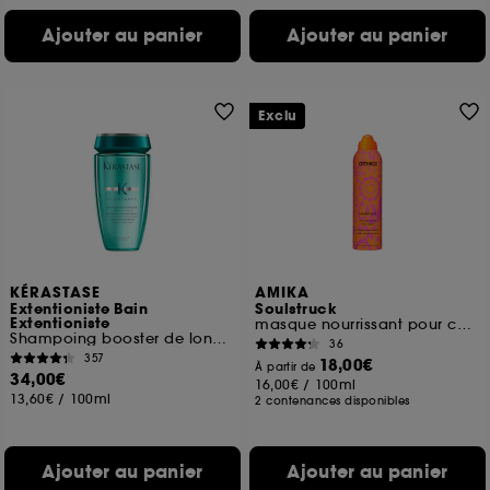
Ajouter au panier
Ajouter au panier
Exclu
KÉRASTASE
AMIKA
Extentioniste Bain
Soulstruck
Extentioniste
masque nourrissant pour cheveux secs sans rinçage
Shampoing booster de longueur
36
357
18,00€
À partir de
34,00€
16,00€
/
100ml
13,60€
/
100ml
2 contenances disponibles
Ajouter au panier
Ajouter au panier