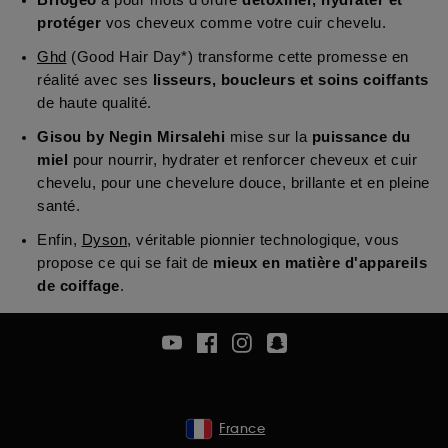
Briogeo
a pour mots d’ordre
détoxifier, hydrater et
protéger
vos cheveux comme votre cuir chevelu.
Ghd
(Good Hair Day*) transforme cette promesse en
réalité avec ses
lisseurs, boucleurs et soins coiffants
de haute qualité.
Gisou by Negin Mirsalehi
mise sur la
puissance du
miel
pour nourrir, hydrater et renforcer cheveux et cuir
chevelu, pour une chevelure douce, brillante et en pleine
santé.
Enfin,
Dyson
, véritable pionnier technologique, vous
propose ce qui se fait de
mieux en matière d'appareils
de coiffage
.
France