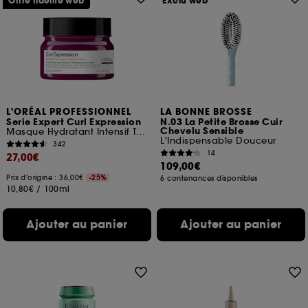
Offre fidélité web
Exclu web
L'ORÉAL PROFESSIONNEL
LA BONNE BROSSE
Serie Expert Curl Expression
N.03 La Petite Brosse Cuir
Chevelu Sensible
Masque Hydratant Intensif Toucher Naturel
L'Indispensable Douceur
342
14
27,00€
109,00€
Prix d'origine : 36,00€
-25%
6 contenances disponibles
10,80€
/
100ml
Ajouter au panier
Ajouter au panier