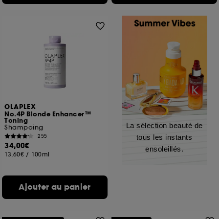
OLAPLEX
No.4P Blonde Enhancer™
Toning
La sélection beauté de
Shampoing
255
tous les instants
34,00€
ensoleillés.
13,60€
/
100ml
Ajouter au panier