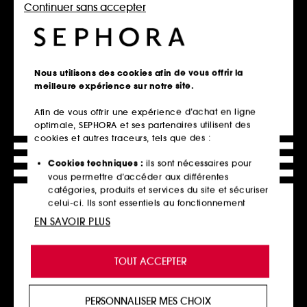
Continuer sans accepter
GHD
AMIKA
Spray Bodyguard
Bust Your Brass Blond Polaire
Protection Chaleur Voyage
Shampoing Déjaunisseur
Nous utilisons des cookies afin de vous offrir la
79
126
meilleure expérience sur notre site.
18,00€
29,90€
36,00€
/
100ml
10,87€
/
100ml
Afin de vous offrir une expérience d’achat en ligne
optimale, SEPHORA et ses partenaires utilisent des
cookies et autres traceurs, tels que des :
Ajouter au panier
Ajouter au panier
Cookies techniques :
ils sont nécessaires pour
vous permettre d’accéder aux différentes
catégories, produits et services du site et sécuriser
celui-ci. Ils sont essentiels au fonctionnement
Nouveauté
technique du site et ne peuvent être désactivés.
EN SAVOIR PLUS
Cookies de personnalisation :
ils nous permettent
de vous offrir une expérience enrichie et
TOUT ACCEPTER
personnalisée en vous recommandant des
produits, des services et des contenus qui
répondent au mieux à vos préférences, et de vous
PERSONNALISER MES CHOIX
proposer des offres promotionnelles adaptées à