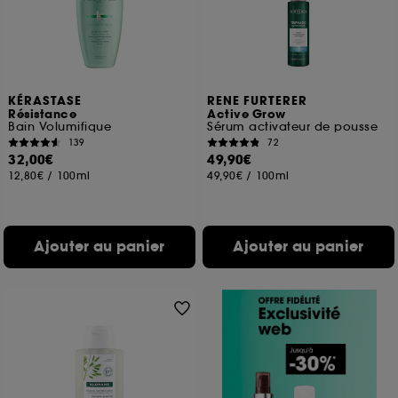
KÉRASTASE
RENE FURTERER
Résistance
Active Grow
Bain Volumifique
Sérum activateur de pousse
139
72
32,00€
49,90€
12,80€
/
100ml
49,90€
/
100ml
Ajouter au panier
Ajouter au panier