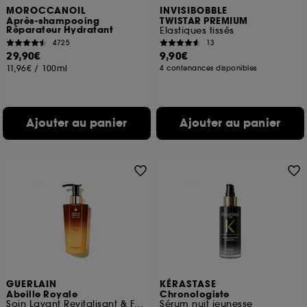
MOROCCANOIL
INVISIBOBBLE
Après-shampooing
TWISTAR PREMIUM
Réparateur Hydratant
Elastiques tissés
4725
13
29,90€
9,90€
11,96€
/
100ml
4 contenances disponibles
Ajouter au panier
Ajouter au panier
GUERLAIN
KÉRASTASE
Abeille Royale
Chronologiste
Soin Lavant Revitalisant & Fortifiant
Sérum nuit jeunesse