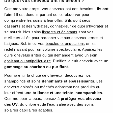
De quoi vos cheveux ont-ils besoin ?
Comme votre corps, vos cheveux ont des besoins :
ils ont
faim !
Il est donc important de les observer pour
comprendre les soins à leur offrir. S’ils sont secs,
cassants et déshydratés, donnez-leur de quoi s’hydrater et
se nourrir. Nos soins
lissants et éclatants
sont vos
meilleurs alliés pour redonner vie aux cheveux ternes et
fatigués. Sublimez vos
boucles et ondulations
en les
redéfinissant pour un
volume spectaculaire
. Apaisez les
cuirs chevelus irrités ou qui démangent avec un
soin
apaisant ou antipelliculaire
. Purifiez le cuir chevelu avec un
gommage au charbon ou purifiant
.
Pour ralentir la chute de cheveux, découvrez nos
shampoings et soins
densifiants et épaississants
. Les
cheveux colorés ou méchés adoreront nos produits qui
leur offrent
une brillance et une teinte incomparables
.
Comme pour la peau, pensez à
protéger vos cheveux
des UV
, du chlore et de l’eau salée avec des soins
solaires capillaires adaptés.