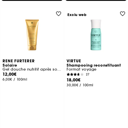
Exclu web
RENE FURTERER
VIRTUE
Solaire
Shampooing reconstituant
Gel douche nutritif après soleil cheveux et corps
Format voyage
12,00€
27
6,00€
/
100ml
18,00€
30,00€
/
100ml