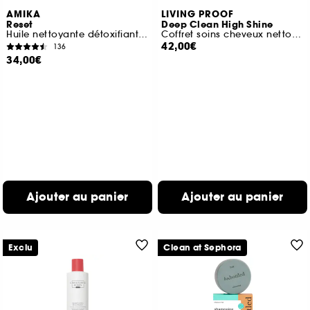
AMIKA
LIVING PROOF
Reset
Deep Clean High Shine
Huile nettoyante détoxifiante au charbon pour le cuir chevelu
Coffret soins cheveux nettoyants et brillance
42,00€
136
34,00€
Ajouter au panier
Ajouter au panier
Exclu
Clean at Sephora