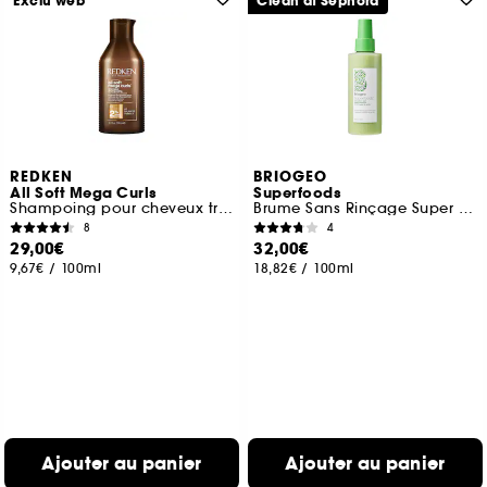
Exclu web
Clean at Sephora
REDKEN
BRIOGEO
All Soft Mega Curls
Superfoods
Shampoing pour cheveux très secs, bouclés à crépus
Brume Sans Rinçage Super Hydratante A L’avocat et Kiwi
8
4
29,00€
32,00€
9,67€
/
100ml
18,82€
/
100ml
Ajouter au panier
Ajouter au panier