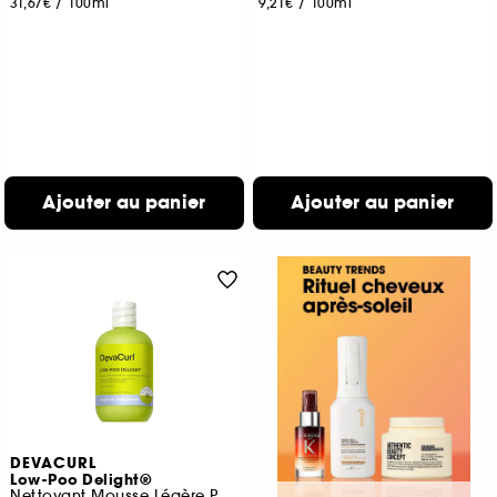
31,67€
/
100ml
9,21€
/
100ml
Ajouter au panier
Ajouter au panier
DEVACURL
Low-Poo Delight®
Nettoyant Mousse Légère Pour Une Hydratation Légère