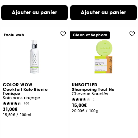
Ajouter au panier
Ajouter au panier
Exclu web
Clean at Sephora
COLOR WOW
UNBOTTLED
Cocktail Kale Bionic
Shampoing Tout Nu
Tonique
Cheveux Bouclés
Soin sans rinçage
3
168
15,00€
31,00€
20,00€
/
100g
15,50€
/
100ml