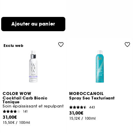
Ajouter au panier
Exclu web
COLOR WOW
MOROCCANOIL
Cocktail Carb Bionic
Spray Sec Texturisant
Tonique
Soin épaississant et repulpant
443
141
31,00€
31,00€
15,12€
/
100ml
15,50€
/
100ml