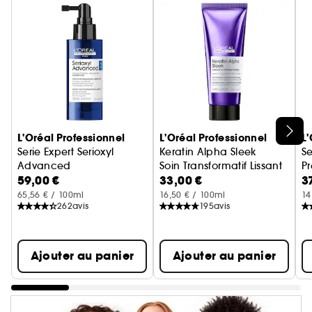
Ignorer le carrousel produits
L'Oréal Professionnel
L'Oréal Professionnel
L'
Serie Expert Serioxyl
Keratin Alpha Sleek
Se
Advanced
Soin Transformatif Lissant
P
59,00 €
33,00 €
3
Sérum professionnel Serioxyl densifiant
65,56 € / 100ml
16,50 € / 100ml
14
262
avis
195
avis
Ajouter au panier
Ajouter au panier