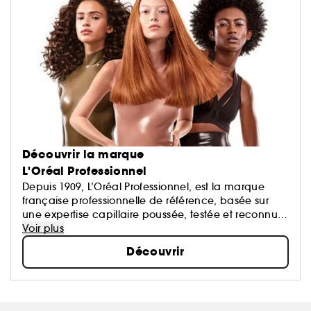
Découvrir la marque
L'Oréal Professionnel
Depuis 1909, L’Oréal Professionnel, est la marque
française professionnelle de référence, basée sur
une expertise capillaire poussée, testée et reconnue
par les coiffeurs en salons. Grâce à une technologie
Voir plus
moléculaire de haute précision, les soins L’Oréal
Découvrir
Professionnel s’adressent à tous les types de
cheveux. Les produits de styling allient technologie
et avant-gardisme artistique pour des looks inspirés
des défilés.