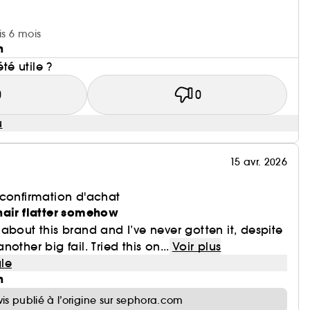
is 6 mois
n
été utile ?
0
0
u
15 avr. 2026
 confirmation d'achat
hair flatter somehow
about this brand and I’ve never gotten it, despite
 another big fail. Tried this on...
Voir plus
le
n
vis publié à l’origine sur sephora.com