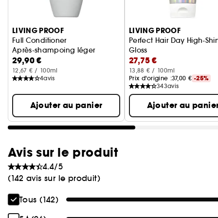
Ignorer le carrousel produits
LIVING PROOF
LIVING PROOF
Full Conditioner
Perfect Hair Day High-Shi
Après-shampoing léger
Gloss
29,90 €
27,75 €
soin brillance et douceu
12,67 € / 100ml
13,88 € / 100ml
4
avis
Prix d'origine :
37,00 €
-25%
343
avis
Ajouter au panier
Ajouter au panie
Avis sur le produit
4.4/5
(142 avis sur le produit)
Tous (142)