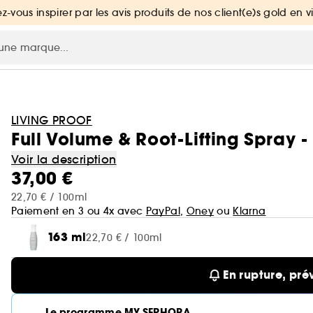
ez-vous inspirer par les avis produits de nos client(e)s gold en v
LIVING PROOF
Full Volume & Root-Lifting Spray 
Voir la description
37,00 €
22,70 € / 100ml
Paiement en 3 ou 4x avec
PayPal
,
Oney
ou
Klarna
163 ml
22,70 € / 100ml
En rupture, pré
Le programme MY SEPHORA