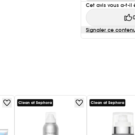
Cet avis vous a-t-il 
Signaler ce conten
Clean at Sephora
Clean at Sephora