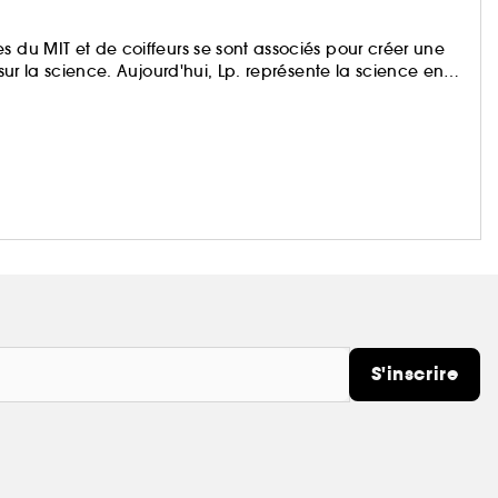
s du MIT et de coiffeurs se sont associés pour créer une
 sur la science. Aujourd'hui, Lp. représente la science en
scientifique et nous offrons des résultats inédits à tous
S'inscrire