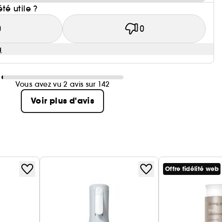
été utile ?
0
0
u
Vous avez vu 2 avis sur 142
Voir plus d'avis
Offre fidélité web