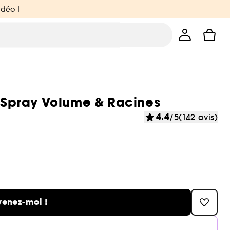
idéo !
- Spray Volume & Racines
4.4
/5
(142 avis)
venez-moi !