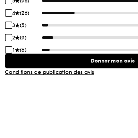
5
(96)
4
(26)
3
(5)
2
(9)
1
(6)
Donner mon avis
Conditions de publication des avis