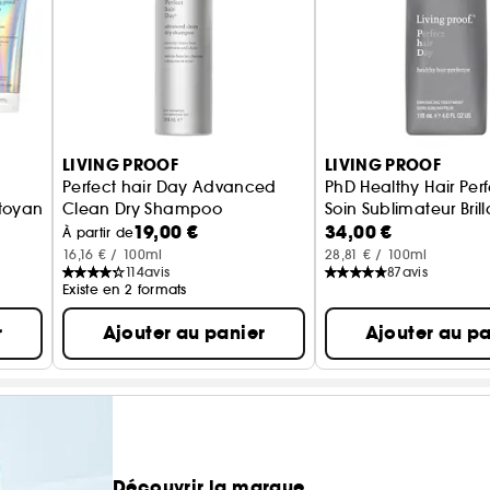
LIVING PROOF
LIVING PROOF
Perfect hair Day Advanced
PhD Healthy Hair Perf
toyants et brillance
Clean Dry Shampoo
Soin Sublimateur Bril
19,00 €
34,00 €
shampoing sec ultime
À partir de
16,16 € / 100ml
28,81 € / 100ml
114
avis
87
avis
Existe en 2 formats
r
Ajouter au panier
Ajouter au pa
Découvrir la marque