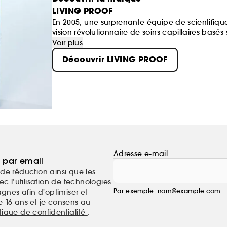
LIVING PROOF
En 2005, une surprenante équipe de scientifique
vision révolutionnaire de soins capillaires basés
action : nous sommes à la pointe de l'innovation 
Voir plus
les types de cheveux.
Découvrir LIVING PROOF
Adresse e-mail
a par email
de réduction ainsi que les
c l’utilisation de technologies
Par exemple: nom@example.com
nes afin d'optimiser et
e 16 ans et je consens au
itique de confidentialité
.