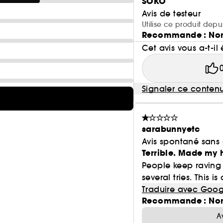
SOKO
Avis de testeur
Utilise ce produit depu
Recommande : No
Cet avis vous a-t-il 
Signaler ce conten
sarabunnyetc
Avis spontané sans
Terrible. Made my 
People keep raving 
several tries. This is
Traduire avec Goog
Recommande : No
A