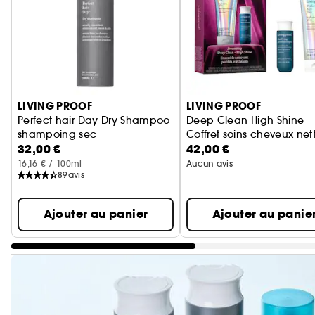
Ignorer le carrousel produits
LIVING PROOF
LIVING PROOF
Perfect hair Day Dry Shampoo
Deep Clean High Shine
shampoing sec
Coffret soins cheveux net
32,00 €
42,00 €
16,16 € / 100ml
Aucun avis
89
avis
Ajouter au panier
Ajouter au panie