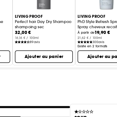
LIVING PROOF
LIVING PROOF
ne
Perfect hair Day Dry Shampoo
PhD Style Refresh Sp
shampoing sec
Spray cheveux recoiff
32,00 €
19,90 €
r sous la douche
À partir de
16,16 € / 100ml
21,62 € / 100ml
89
avis
300
avis
Existe en 2 formats
r
Ajouter au panier
Ajouter au pa