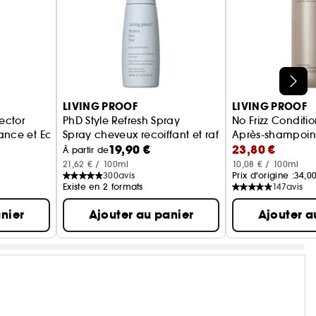
LIVING PROOF
LIVING PROOF
ector
PhD Style Refresh Spray
No Frizz Conditio
lance et Eclat
Spray cheveux recoiffant et rafraichissant
Après-shampoing 
19,90 €
23,80 €
À partir de
21,62 € / 100ml
10,08 € / 100ml
300
avis
Prix d'origine :
34,0
Existe en 2 formats
147
avis
nier
Ajouter au panier
Ajouter a