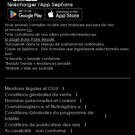
Télécharger l’App Sephora
Vous pouvez consulter la liste des marques exclues de nos
Mentions additionnelles
promotions
ici.
*Voir conditions de nos offres promotionnelles sur
la page Bons Plans Beauté.
*Exclusivité dans le réseau de parfumeries nationales.
Clean at Sephora : Des formules aux ingrédients sélectionnés avec
soin
*k-beauty = beauté coréenne
*Beauty Trends = tendances beauté
*Wishlist = liste de souhaits
Mentions légales et CGU
Conditions générales de vente
Données personnelles et cookies
Cosmétovigilance et Nutrivigilance
Conditions Générales du programme de
fidélité
Conditions de publication des avis
Accessibilité : non conforme