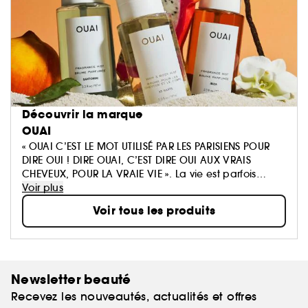
Découvrir la marque
OUAI
« OUAI C’EST LE MOT UTILISÉ PAR LES PARISIENS POUR
DIRE OUI ! DIRE OUAI, C’EST DIRE OUI AUX VRAIS
CHEVEUX, POUR LA VRAIE VIE ». La vie est parfois
parsemée d’embûches, c’est pourquoi nous
Voir plus
pensons que la beauté se doit d’être facile. Votre
Voir tous les produits
salle de bain est en passe de devenir très chic.
Newsletter beauté
Recevez les nouveautés, actualités et offres