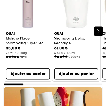
Ignorer le carrousel produits
OUAI
OUAI
O
Melrose Place
Shampoing Detox
Th
Shampoing Super Sec
Recharge
H
33,00 €
61,00 €
4
Soin cheveux
25,98 € / 100g
6,45 € / 100ml
17
7
avis
4702
avis
Ajouter au panier
Ajouter au panier