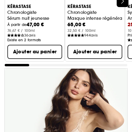
Ignorer le carrousel produits
KÉRASTASE
KÉRASTASE
K
Chronologiste
Chronologiste
S
Sérum nuit jeunesse
Masque intense régénérant
An
47,00 €
65,00 €
2
S
À partir de
76,67 € / 100ml
32,50 € / 100ml
10
36
avis
944
avis
Pr
Existe en 2 formats
Ajouter au panier
Ajouter au panier