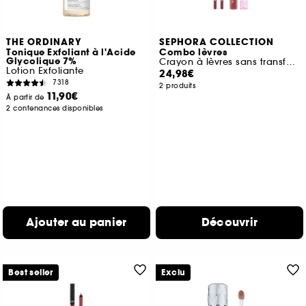
THE ORDINARY
SEPHORA COLLECTION
Tonique Exfoliant à l'Acide
Combo lèvres
Glycolique 7%
Crayon à lèvres sans transfert et Totally Juicy Lip Tint
Lotion Exfoliante
24,98€
7318
2 produits
11,90€
À partir de
2 contenances disponibles
Ajouter au panier
Découvrir
Best seller
Exclu