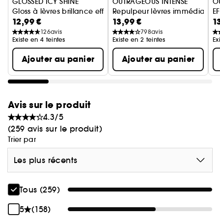
en plus.
GLOSSED ICY SHINE
OUTRAGEOUS INTENSE
O
Gloss à lèvres brillance effet mouillé
Repulpeur lèvres immédiat & l
E
Tabasco red
: un rouge éclatant et épicé, au fini
12,99 €
13,99 €
1
G
glossy relevé.
126
avis
798
avis
Existe en 4 teintes
Existe en 2 teintes
Ex
Difficile de choisir ?
Optez pour le coffret en
Extreme heat
: attention sensation intense ! Un
Ajouter au panier
Ajouter au panier
édition limitée, avec les 4 teintes et leurs 4
noir transparent aux reflets prune pour les plus
intensités. À tester seul(e)… ou à partager.
audacieux.
Avis sur le produit
4.3/5
(259 avis sur le produit)
Trier par
Les plus récents
Tous (259)
5
(158)