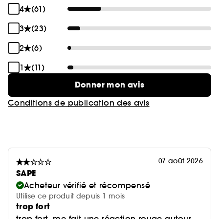
4
(61)
3
(23)
2
(6)
1
(11)
Donner mon avis
Conditions de publication des avis
07 août 2026
SAPE
Acheteur vérifié et récompensé
Utilise ce produit depuis 1 mois
trop fort
trop fort, me fait une réaction rouge autour