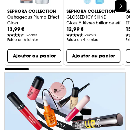
Ignorer le carrousel produits
SEPHORA COLLECTION
SEPHORA COLLECTION
S
Outrageous Plump Effect
GLOSSED ICY SHINE
O
Gloss
Gloss à lèvres brillance effet m
E
13,99 €
12,99 €
1
Gloss Repulpant
G
1176
avis
126
avis
Existe en 6 teintes
Existe en 4 teintes
Ex
Ajouter au panier
Ajouter au panier