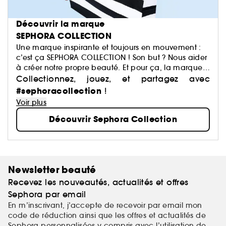
Découvrir la marque
SEPHORA COLLECTION
Une marque inspirante et toujours en mouvement :
c’est ça SEPHORA COLLECTION ! Son but ? Nous aider
à créer notre propre beauté. Et pour ça, la marque
a justement imaginé des centaines de produits : du
Collectionnez, jouez, et partagez avec
maquillage aux soins, du capillaire au parfum, du
#sephoracollection
!
bain aux compléments alimentaires,… Avec pour
Voir plus
mission de démocratiser une beauté performante.
Découvrir Sephora Collection
Newsletter beauté
Recevez les nouveautés, actualités et offres
Sephora par email
En m’inscrivant, j’accepte de recevoir par email mon
code de réduction ainsi que les offres et actualités de
Sephora personnalisées y compris avec l’utilisation de