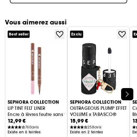
Vous aimerez aussi
Best seller
Exclu
E
Ignorer le carrousel produits
SEPHORA COLLECTION
SEPHORA COLLECTION
S
LIP TINT FELT LINER
OUTRAGEOUS PLUMP EFFET
Co
Encre à lèvres feutre sans transfert
VOLUME x TABASCO®
Bl
12,99 €
15,99 €
1
Repulpeur lèvres
760
avis
258
avis
Existe en 6 teintes
Existe en 2 teintes
Ex