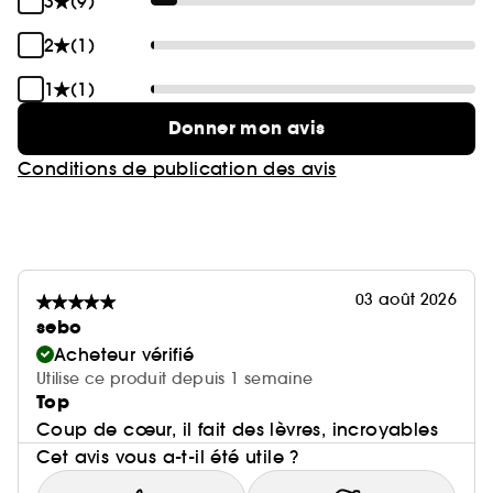
3
(9)
2
(1)
1
(1)
Donner mon avis
Conditions de publication des avis
03 août 2026
sebo
Acheteur vérifié
Utilise ce produit depuis 1 semaine
Top
Coup de cœur, il fait des lèvres, incroyables
Cet avis vous a-t-il été utile ?