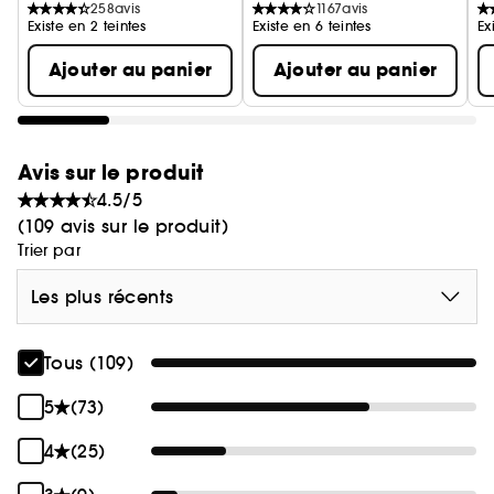
258
avis
1167
avis
Existe en 2 teintes
Existe en 6 teintes
Ex
Ajouter au panier
Ajouter au panier
Vegan :
Des produits sans ingrédient d’origine
animale.
Avis sur le produit
4.5/5
(109 avis sur le produit)
Trier par
Les plus récents
Tous (109)
5
(73)
4
(25)