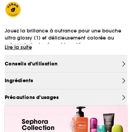
Jouez la brillance à outrance pour une bouche
ultra glossy (1) et délicieusement colorée au
volume instantanément boosté.
Lire la suite
Conseils d'utilisation
Pour quel type de maquillage ?
Ingrédients
Zoom sur vos lèvres ! La texture miroitante
d'Outrageous Effet Volume SEPHORA COLLECTION
Précautions d'usages
enveloppe les lèvres d'une brillance bombée
\effet loupe\ pour une bouche instantanément
Les + :
comme repulpée. Craquez pour une nuance
translucide ou scintillante aux reflets irisés pour
un résultat encore plus impactante.
Son applicateur avec réservoir prélève et