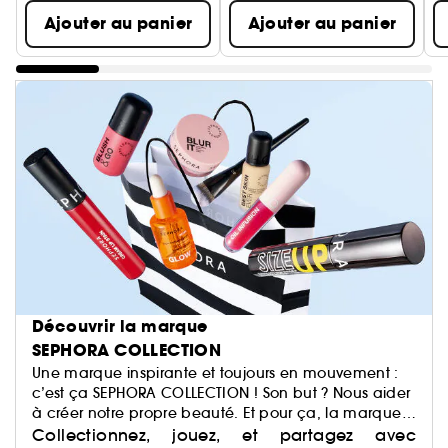
Ajouter au panier
Ajouter au panier
Découvrir la marque
SEPHORA COLLECTION
Une marque inspirante et toujours en mouvement :
c’est ça SEPHORA COLLECTION ! Son but ? Nous aider
à créer notre propre beauté. Et pour ça, la marque
a justement imaginé des centaines de produits : du
Collectionnez, jouez, et partagez avec