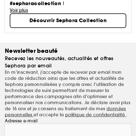
maquillage aux soins, du capillaire au parfum, du
#sephoracollection
!
bain aux compléments alimentaires,… Avec pour
Voir plus
mission de démocratiser une beauté performante.
Découvrir Sephora Collection
Newsletter beauté
Recevez les nouveautés, actualités et offres
Sephora par email
En m’inscrivant, j’accepte de recevoir par email mon
code de réduction ainsi que les offres et actualités de
Sephora personnalisées y compris avec l’utilisation de
technologies de suivi permettant de mesurer la
performance des campagnes afin d'optimiser et
personnaliser nos communications. Je déclare avoir plus
de 16 ans et je consens au traitement de mes
données
personnelles
et accepte la
politique de confidentialité
.
Adresse e-mail