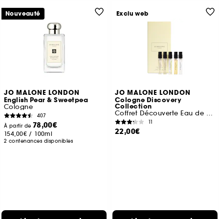
Nouveauté
Exclu web
JO MALONE LONDON
JO MALONE LONDON
English Pear & Sweetpea
Cologne Discovery
Collection
Cologne
Coffret Découverte Eau de Cologne
407
11
78,00€
À partir de
22,00€
154,00€
/
100ml
2 contenances disponibles