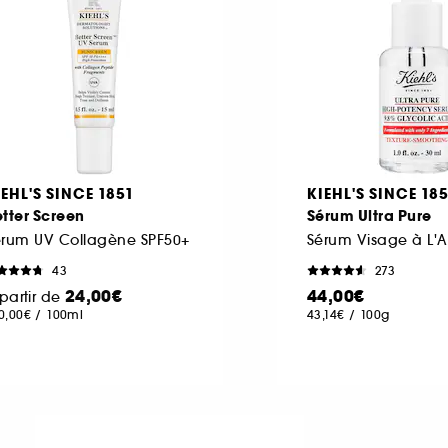
IEHL'S SINCE 1851
KIEHL'S SINCE 18
tter Screen
Sérum Ultra Pure
érum UV Collagène SPF50+
43
273
24,00€
44,00€
partir de
0,00€
/
100ml
43,14€
/
100g