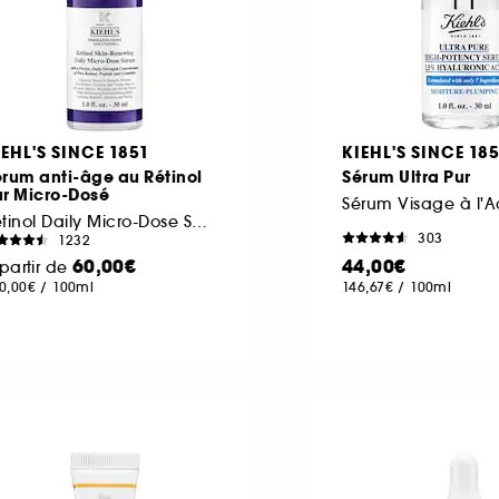
IEHL'S SINCE 1851
KIEHL'S SINCE 18
rum anti-âge au Rétinol
Sérum Ultra Pur
ur Micro-Dosé
Retinol Daily Micro-Dose Serum
303
1232
60,00€
44,00€
partir de
0,00€
/
100ml
146,67€
/
100ml