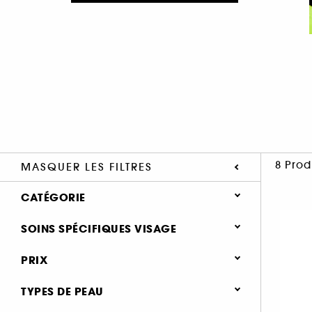
8 Prod
MASQUER LES FILTRES
CATÉGORIE
Soin Visage
SOINS SPÉCIFIQUES VISAGE
Type de soin
Soin solaire (6)
PRIX
Crème de jour (8)
Soin hydratant & nourrissant (5)
TYPES DE PEAU
Crème de nuit (3)
Soin anti-rides & anti-âge (4)