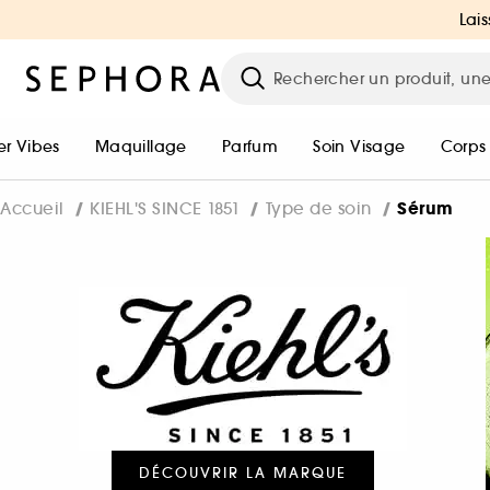
Lais
r Vibes
Maquillage
Parfum
Soin Visage
Corps
Sérum
Accueil
KIEHL'S SINCE 1851
Type de soin
DÉCOUVRIR LA MARQUE