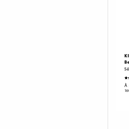
K
Be
S
À 
16