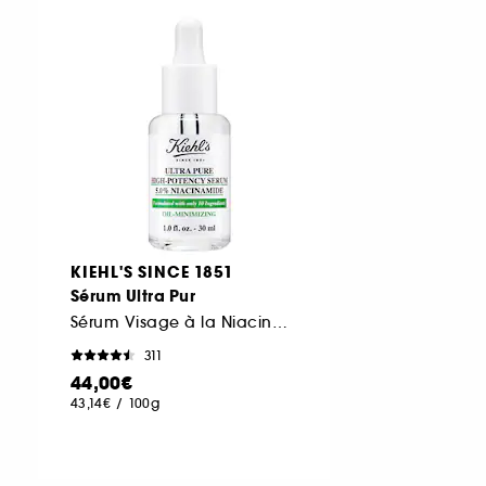
KIEHL'S SINCE 1851
Sérum Ultra Pur
Sérum Visage à la Niacinamide
311
44,00€
43,14€
/
100g