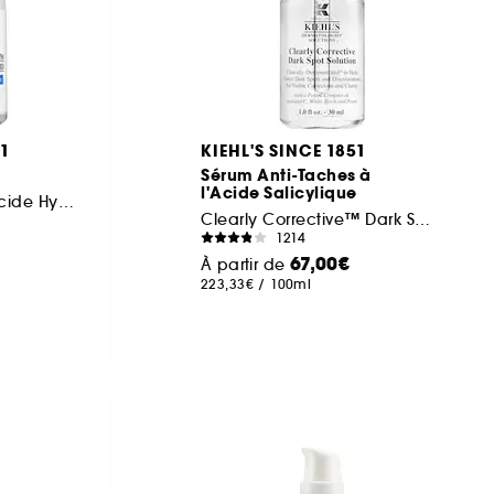
51
KIEHL'S SINCE 1851
Sérum Anti-Taches à
l'Acide Salicylique
Sérum Visage à l'Acide Hyaluronique
Clearly Corrective™ Dark Spot Solution
1214
67,00€
À partir de
223,33€
/
100ml