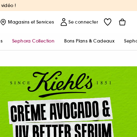
 vidéo !
Magasins
et Services
Se connecter
s
Sephora Collection
Bons Plans & Cadeaux
Sepho