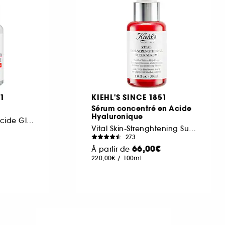
51
KIEHL'S SINCE 1851
Sérum concentré en Acide
Hyaluronique
Sérum Visage à L'Acide Glycolique
Vital Skin-Strenghtening Super Serum
273
66,00€
À partir de
220,00€
/
100ml