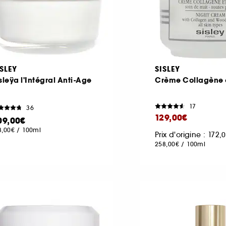
ISLEY
SISLEY
sleÿa l'Intégral Anti-Age
Crème Collagène 
17
36
129,00€
09,00€
8,00€
/
100ml
Prix d'origine : 172
258,00€
/
100ml