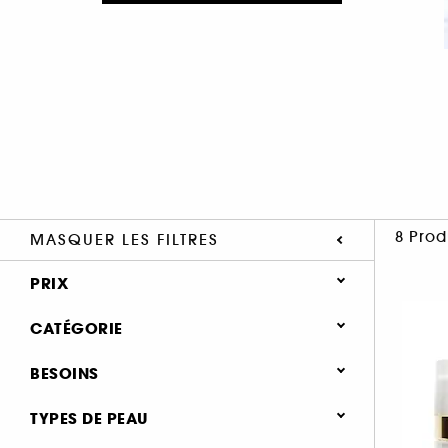
8 Prod
MASQUER LES FILTRES
PRIX
CATÉGORIE
Soin Visage
BESOINS
Type de soin
Soin anti-rides & anti-âge (6)
TYPES DE PEAU
Crème de jour (13)
Soin hydratant & nourrissant (4)