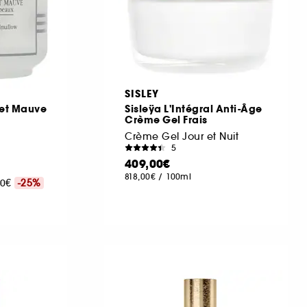
SISLEY
et Mauve
Sisleÿa L'Intégral Anti-Âge
Crème Gel Frais
Crème Gel Jour et Nuit
5
409,00€
818,00€
/
100ml
,00€
-25%