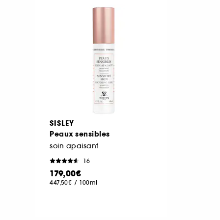
SISLEY
Peaux sensibles
soin apaisant
16
179,00€
447,50€
/
100ml