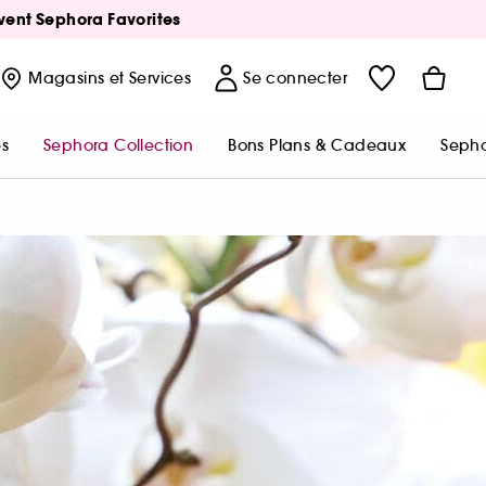
Avent Sephora Favorites
Magasins
et Services
Se connecter
s
Sephora Collection
Bons Plans & Cadeaux
Sepho