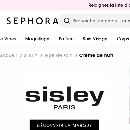
Rejoignez la liste 
r Vibes
Maquillage
Parfum
Soin Visage
Corps
Crème de nuit
Accueil
SISLEY
Type de soin
DÉCOUVRIR LA MARQUE