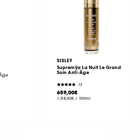
SISLEY
Supremÿa La Nuit Le Grand
Soin Anti-Âge
-Âge
13
659,00€
1.318,00€
/
100ml