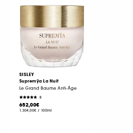
SISLEY
Supremÿa La Nuit
Le Grand Baume Anti-Âge
8
652,00€
1.304,00€
/
100ml