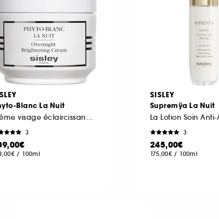
ISLEY
SISLEY
yto-Blanc La Nuit
Supremÿa La Nuit
crème visage éclaircissante anti-taches
La Lotion Soin Anti
3
3
09,00€
245,00€
8,00€
/
100ml
175,00€
/
100ml