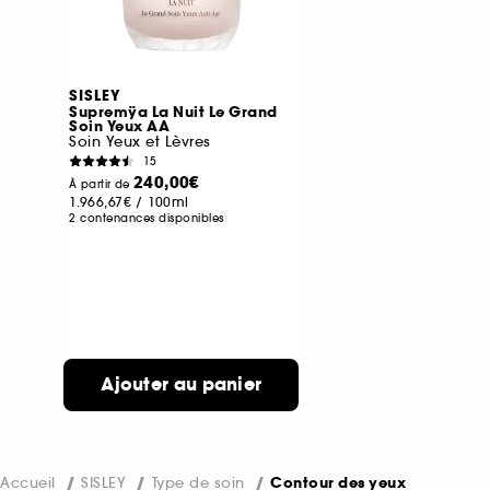
SISLEY
Supremÿa La Nuit Le Grand
Soin Yeux AA
Soin Yeux et Lèvres
15
240,00€
À partir de
1.966,67€
/
100ml
2 contenances disponibles
Ajouter au panier
Accueil
SISLEY
Type de soin
Contour des yeux