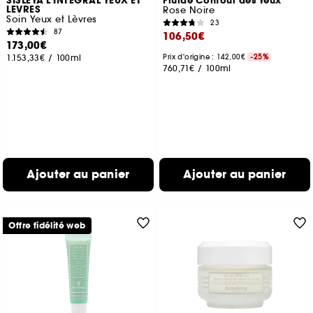
SISLEYA L'INTEGRAL YEUX ET
Fluide Contour des Yeux
LEVRES
Rose Noire
Soin Yeux et Lèvres
23
87
106,50€
173,00€
1.153,33€
/
100ml
Prix d'origine : 142,00€
-25%
760,71€
/
100ml
Ajouter au panier
Ajouter au panier
Offre fidélité web