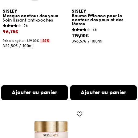
SISLEY
SISLEY
Masque contour des yeux
Baume Efficace pour le
contour des yeux et des
Soin lissant anti-poches
lèvres
56
46
96,75€
119,00€
Prix d'origine : 129,00€
-25%
396,67€
/
100ml
322,50€
/
100ml
Ajouter au panier
Ajouter au panier