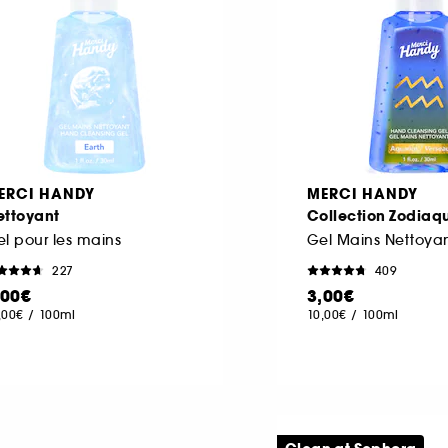
ERCI HANDY
MERCI HANDY
ettoyant
Collection Zodiaq
l pour les mains
Gel Mains Nettoya
227
409
,00€
3,00€
,00€
/
100ml
10,00€
/
100ml