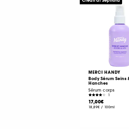
Clean at Sephora
MERCI HANDY
Body Sérum Seins 
Hanches
Sérum corps
1
17,00€
18,89€
/
100ml