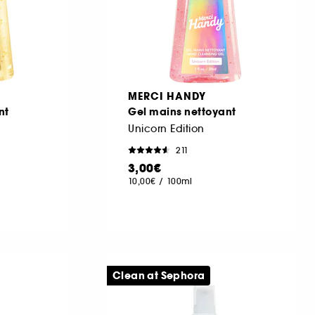
MERCI HANDY
nt
Gel mains nettoyant
Unicorn Edition
211
3,00€
10,00€
/
100ml
Clean at Sephora