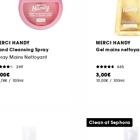
ERCI HANDY
MERCI HANDY
and Cleansing Spray
Gel mains nettoya
ray Mains Nettoyant
269
665
,00€
3,00€
,78€
/
100ml
10,00€
/
100ml
Clean at Sephora