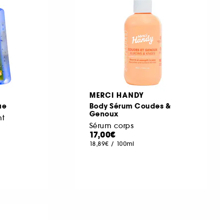
MERCI HANDY
ue
Body Sérum Coudes &
Genoux
nt
Sérum corps
17,00€
18,89€
/
100ml