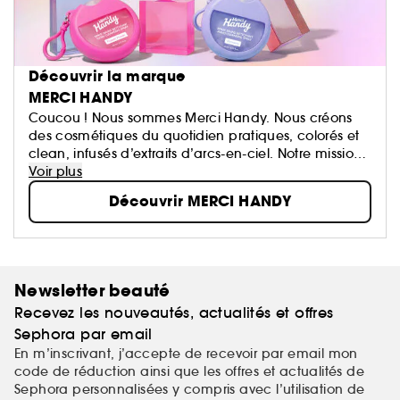
Découvrir la marque
MERCI HANDY
Coucou ! Nous sommes Merci Handy. Nous créons
des cosmétiques du quotidien pratiques, colorés et
clean, infusés d’extraits d’arcs-en-ciel. Notre mission
? Rendre l’ordinaire extraordinaire, en glissant de la
Voir plus
magie dans ta routine beauté. À emporter partout
Découvrir MERCI HANDY
ou à garder bien en vue dans la salle de bain.
Newsletter beauté
Recevez les nouveautés, actualités et offres
Sephora par email
En m’inscrivant, j’accepte de recevoir par email mon
code de réduction ainsi que les offres et actualités de
Sephora personnalisées y compris avec l’utilisation de