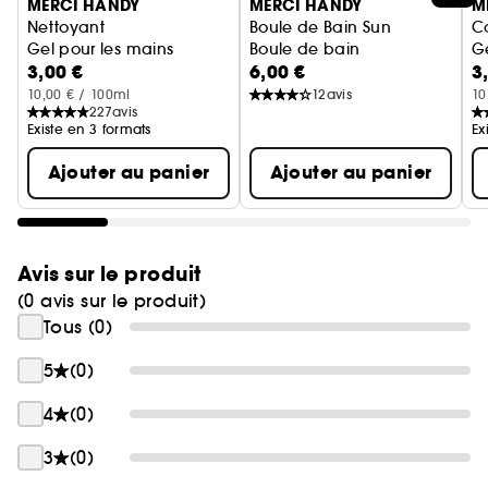
MERCI HANDY
MERCI HANDY
M
Nettoyant
Boule de Bain Sun
C
Gel pour les mains
Boule de bain
G
3,00 €
6,00 €
3
10,00 € / 100ml
12
avis
10
227
avis
Existe en 3 formats
Ex
Ajouter au panier
Ajouter au panier
Avis sur le produit
(0 avis sur le produit)
Tous (0)
5
(0)
4
(0)
3
(0)