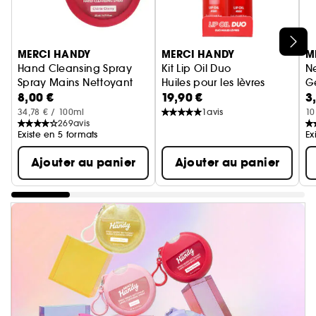
Ignorer le carrousel produits
MERCI HANDY
MERCI HANDY
M
Hand Cleansing Spray
Kit Lip Oil Duo
N
Spray Mains Nettoyant
Huiles pour les lèvres
Ge
8,00 €
19,90 €
3
34,78 € / 100ml
1
avis
10
269
avis
Existe en 5 formats
Ex
Ajouter au panier
Ajouter au panier