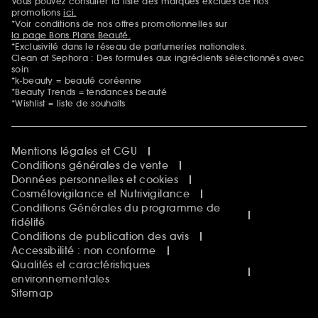
Vous pouvez consulter la liste des marques exclues de nos
Mentions additionnelles
promotions
ici.
*Voir conditions de nos offres promotionnelles sur
la page Bons Plans Beauté.
*Exclusivité dans le réseau de parfumeries nationales.
Clean at Sephora : Des formules aux ingrédients sélectionnés avec
soin
*k-beauty = beauté coréenne
*Beauty Trends = tendances beauté
*Wishlist = liste de souhaits
Mentions légales et CGU
Conditions générales de vente
Données personnelles et cookies
Cosmétovigilance et Nutrivigilance
Conditions Générales du programme de
fidélité
Conditions de publication des avis
Accessibilité : non conforme
Qualités et caractéristiques
environnementales
Sitemap