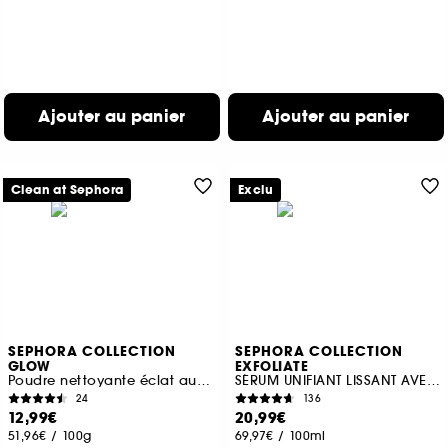
Ajouter au panier
Ajouter au panier
Clean at Sephora
Exclu
SEPHORA COLLECTION
SEPHORA COLLECTION
GLOW
EXFOLIATE
Poudre nettoyante éclat aux vitamines C+E
SÉRUM UNIFIANT LISSANT AVEC 5% NIACINAMIDE + ACIDE LACTIQUE
24
136
12,99€
20,99€
51,96€
/
100g
69,97€
/
100ml