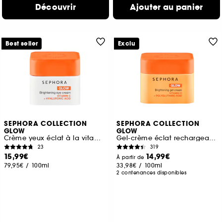
Découvrir
Ajouter au panier
Best seller
Exclu
SEPHORA COLLECTION
SEPHORA COLLECTION
GLOW
GLOW
Crème yeux éclat à la vitamine C et à l'acide hyaluronique
Gel-crème éclat rechargeable à la vitamine C et à l'acide polyglutamique
23
319
15,99€
14,99€
À partir de
79,95€
/
100ml
33,98€
/
100ml
2 contenances disponibles