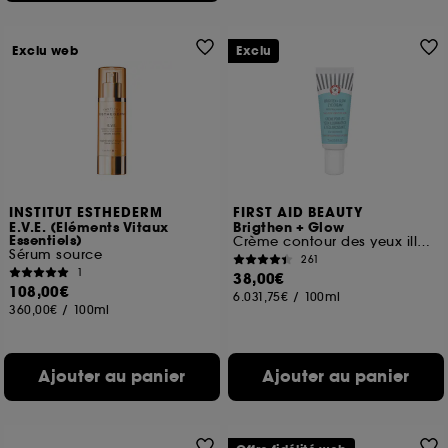
Exclu web
Exclu
INSTITUT ESTHEDERM
FIRST AID BEAUTY
E.V.E. (Eléments Vitaux
Brigthen + Glow
Essentiels)
Crème contour des yeux illuminatrice à la Niacinamide
Sérum source
261
1
38,00€
108,00€
6.031,75€
/
100ml
360,00€
/
100ml
Ajouter au panier
Ajouter au panier