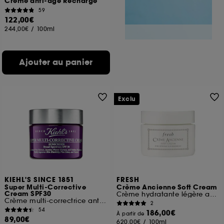
Crème anti-âge Recharge
59
122,00€
244,00€
/
100ml
Ajouter au panier
Exclu
KIEHL'S SINCE 1851
FRESH
Super Multi-Corrective
Crème Ancienne Soft Cream
Cream SPF30
Crème hydratante légère anti-âge
Crème multi-correctrice anti-âge SPF30
2
54
186,00€
À partir de
89,00€
620,00€
/
100ml