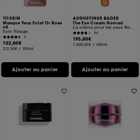
111SKIN
AUGUSTINUS BADER
Masque Yeux Eclat Or Rose
The Eye Cream Nomad
x6
La crème pour les yeux Nomad
Soin Visage
86
2
195,00€
102,00€
1.300,00€
/
100ml
212,50€
/
100ml
Ajouter au panier
Ajouter au panier