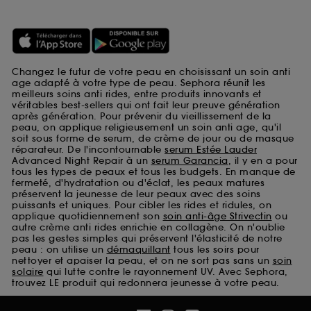
Changez le futur de votre peau en choisissant un soin anti
age adapté à votre type de peau. Sephora réunit les
meilleurs soins anti rides, entre produits innovants et
véritables best-sellers qui ont fait leur preuve génération
après génération. Pour prévenir du vieillissement de la
peau, on applique religieusement un soin anti age, qu'il
soit sous forme de serum, de crème de jour ou de masque
réparateur. De l'incontournable
serum Estée Lauder
Advanced Night Repair à un
serum Garancia
, il y en a pour
tous les types de peaux et tous les budgets. En manque de
fermeté, d'hydratation ou d'éclat, les peaux matures
préservent la jeunesse de leur peaux avec des soins
puissants et uniques. Pour cibler les rides et ridules, on
applique quotidiennement son
soin anti-âge Strivectin
ou
autre crème anti rides enrichie en collagène. On n'oublie
pas les gestes simples qui préservent l'élasticité de notre
peau : on utilise un
démaquillant
tous les soirs pour
nettoyer et apaiser la peau, et on ne sort pas sans un
soin
solaire
qui lutte contre le rayonnement UV. Avec Sephora,
trouvez LE produit qui redonnera jeunesse à votre peau.