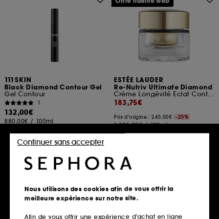
Offre fidélité web
111SKIN
ESTÉE LAUDER
Black Diamond Contour Gel
Re-Nutriv Ultimate Diamond
Gel Contour
Crème Longévité Éclat Contour des Yeux
183,75€
1
132,00€
Prix d'origine : 245,00€
-25%
880,00€
/
100ml
1.225,00€
/
100ml
Continuer sans accepter
Ajouter au panier
Ajouter au panier
Nous utilisons des cookies afin de vous offrir la
meilleure expérience sur notre site.
Afin de vous offrir une expérience d’achat en ligne