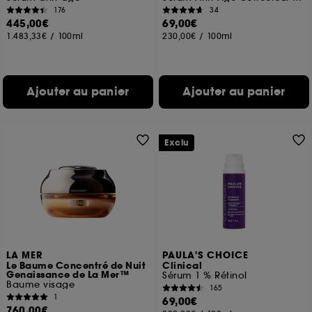
176
34
445,00€
69,00€
1.483,33€
/
100ml
230,00€
/
100ml
Ajouter au panier
Ajouter au panier
Exclu
LA MER
PAULA'S CHOICE
Le Baume Concentré de Nuit
Clinical
Genaissance de La Mer™
Sérum 1 % Rétinol
Baume visage
165
1
69,00€
760,00€