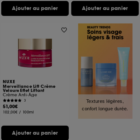
Ajouter au panier
Ajouter au panier
NUXE
Merveillance Lift Crème
Velours Effet Liftant
Crème Anti-Âge
3
Textures légères,
51,00€
confort longue durée.
102,00€
/
100ml
Ajouter au panier