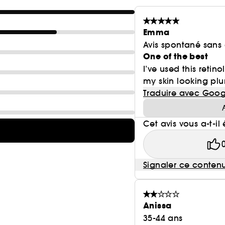
Emma
Avis spontané sans
One of the best
I’ve used this retino
my skin looking plu
Traduire avec Goog
Cet avis vous a-t-il 
Signaler ce conten
Anissa
35-44 ans