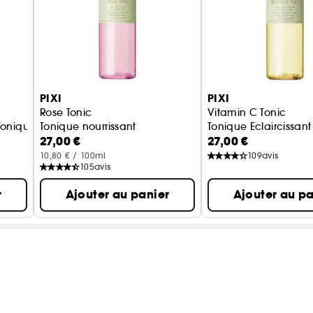
PIXI
PIXI
Rose Tonic
Vitamin C Tonic
 Tonique Apaisant - Format Voyage
Tonique nourrissant
Tonique Eclaircissant
27,00 €
27,00 €
10,80 € / 100ml
109
avis
105
avis
r
Ajouter au panier
Ajouter au pa