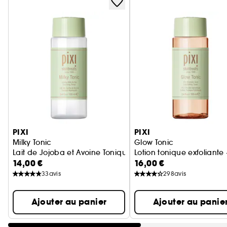
Ignorer le carrousel produits
PIXI
PIXI
Milky Tonic
Glow Tonic
Lait de Jojoba et Avoine Tonique Apaisant - Format Voyag
Lotion tonique exfoliant
14,00 €
16,00 €
33
avis
298
avis
Ajouter au panier
Ajouter au panie