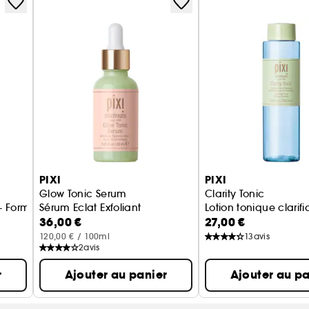
PIXI
PIXI
Glow Tonic Serum
Clarity Tonic
e
e - Format voyage
Sérum Eclat Exfoliant
Lotion tonique clarifi
36,00 €
27,00 €
120,00 € / 100ml
13
avis
2
avis
r
Ajouter au panier
Ajouter au pa