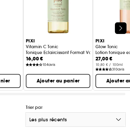
PIXI
PIXI
Vitamin C Tonic
Glow Tonic
Tonique Eclaircissant Format Voyage
Lotion tonique e
16,00 €
27,00 €
104
avis
10,80 € / 100ml
310
avis
nier
Ajouter au panier
Ajouter a
Trier par
Les plus récents