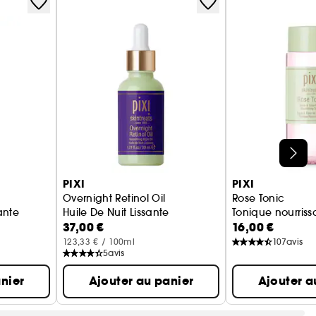
PIXI
PIXI
Overnight Retinol Oil
Rose Tonic
ante
Huile De Nuit Lissante
Tonique nourris
37,00 €
16,00 €
123,33 € / 100ml
107
avis
5
avis
nier
Ajouter au panier
Ajouter a