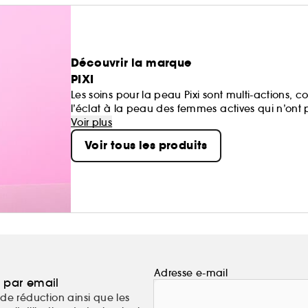
Découvrir la marque
PIXI
Les soins pour la peau Pixi sont multi-actions, 
l’éclat à la peau des femmes actives qui n’ont
innovantes, enrichies d'actifs et d'ingrédients d
Voir plus
Voir tous les produits
Adresse e-mail
a par email
de réduction ainsi que les