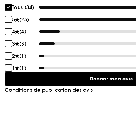
Tous (34)
5
(25)
4
(4)
3
(3)
2
(1)
1
(1)
Donner mon avis
Conditions de publication des avis