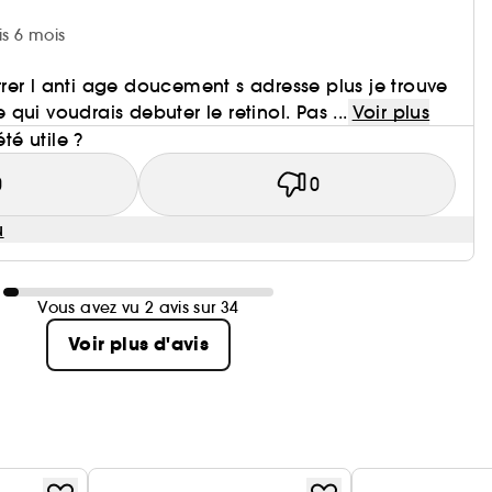
is 6 mois
er l anti age doucement s adresse plus je trouve
ui voudrais debuter le retinol. Pas ...
Voir plus
été utile ?
0
0
u
Vous avez vu 2 avis sur 34
Voir plus d'avis