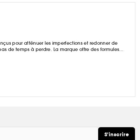
conçus pour atténuer les imperfections et redonner de
 pas de temps à perdre. La marque offre des formules
'origine végétale.
S'inscrire