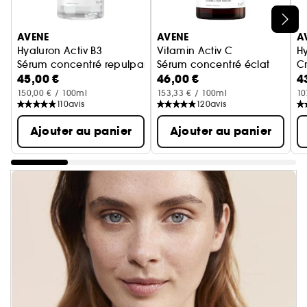
Ignorer le carrousel produits
AVENE
AVENE
A
Hyaluron Activ B3
Vitamin Activ C
Hy
Sérum concentré repulpant
Sérum concentré éclat
Cr
45,00 €
46,00 €
4
150,00 € / 100ml
153,33 € / 100ml
10
110
avis
120
avis
Ajouter au panier
Ajouter au panier