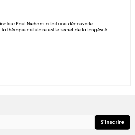
e Docteur Paul Niehans a fait une découverte
 la thérapie cellulaire est le secret de la longévité.
 La Prairie élève la science au rang d'art en
s en Complexe Cellulaire Exclusif™ et en développant des
actives vibrantes, présentées dans des flacons luxueux.
S'inscrire