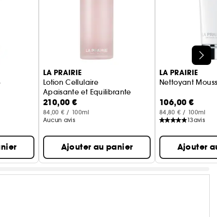
LA PRAIRIE
LA PRAIRIE
-
Lotion Cellulaire
Nettoyant Mous
Apaisante et Equilibrante
210,00 €
106,00 €
84,00 € / 100ml
84,80 € / 100ml
Aucun avis
13
avis
nier
Ajouter au panier
Ajouter a