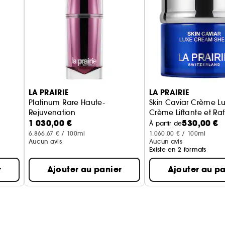
•Procure un effet de tension léger pour un effet lift
•Apporte de la luminosité au contour de l'œil et liss
LA PRAIRIE
LA PRAIRIE
Platinum Rare Haute-
Skin Caviar Crème Lu
Rejuvenation
Crème Liftante et Ra
1 030,00 €
530,00 €
 Régénérant
Élixir Yeux Sérum
À partir de
6.866,67 € / 100ml
1.060,00 € / 100ml
Aucun avis
Aucun avis
Existe en 2 formats
r
Ajouter au panier
Ajouter au pa