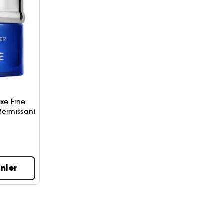
 immédiat
e les imperfections
xe Fine
ffermissante
nier