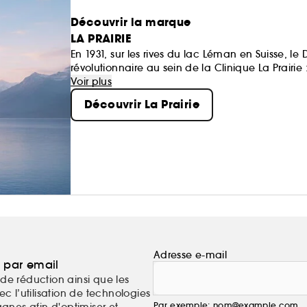
Découvrir la marque
LA PRAIRIE
En 1931, sur les rives du lac Léman en Suisse, l
révolutionnaire au sein de la Clinique La Prairie :
Voir plus
S'appuyant sur cette découverte exceptionnelle,
Découvrir La Prairie
sélectionnant des ingrédients précieux enrichi
textures actives somptueuses aux propriétés olf
Adresse e-mail
a par email
de réduction ainsi que les
c l’utilisation de technologies
Par exemple: nom@example.com