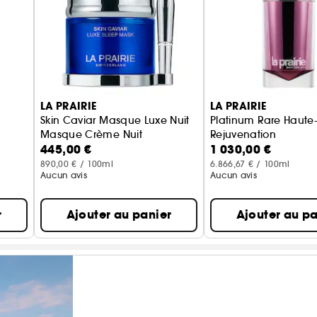
LA PRAIRIE
LA PRAIRIE
e
Skin Caviar Masque Luxe Nuit
Platinum Rare Haute
Masque Crème Nuit
Rejuvenation
445,00 €
1 030,00 €
Élixir Yeux Sérum
890,00 € / 100ml
6.866,67 € / 100ml
Aucun avis
Aucun avis
r
Ajouter au panier
Ajouter au pa