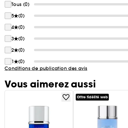
Tous (0)
5
(0)
4
(0)
3
(0)
2
(0)
1
(0)
Conditions de publication des avis
Vous aimerez aussi
Offre fidélité web