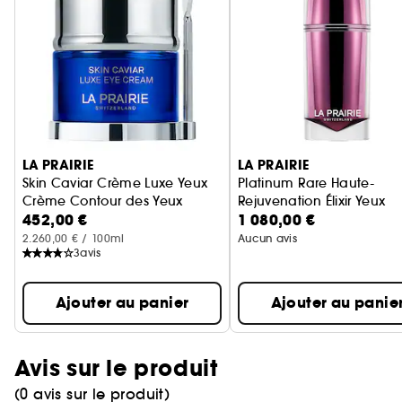
Ignorer le carrousel produits
LA PRAIRIE
LA PRAIRIE
Skin Caviar Crème Luxe Yeux
Platinum Rare Haute-
Crème Contour des Yeux
Rejuvenation Élixir Yeux
452,00 €
1 080,00 €
Sérum Contour des Yeux
2.260,00 € / 100ml
Aucun avis
3
avis
Ajouter au panier
Ajouter au panie
Avis sur le produit
(0 avis sur le produit)