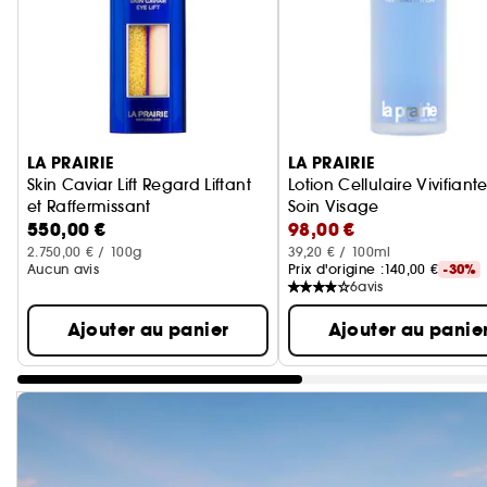
Ignorer le carrousel produits
LA PRAIRIE
LA PRAIRIE
Skin Caviar Lift Regard Liftant
Lotion Cellulaire Vivifiant
et Raffermissant
Soin Visage
550,00 €
98,00 €
Sérum yeux Anti-âge
2.750,00 € / 100g
39,20 € / 100ml
Aucun avis
Prix d'origine :
140,00 €
-30%
6
avis
Ajouter au panier
Ajouter au panie