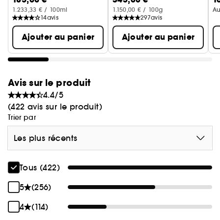
• Réduit visiblement les rides et les ridules
1.233,33 € / 100ml
1.150,00 € / 100g
Au
profondes
14
avis
297
avis
• Purifie les pores et cible les imperfections à la
Ajouter au panier
Ajouter au panier
racine, pour une peau claire, lisse et uniforme
• Aide à optimiser le microbiome cutané
• Réduit l'apparence des cicatrices d'acné
• Scelle l'hydratation pour que la peau reste
Avis sur le produit
hydratée, radieuse et rebondie
4.4/5
(422 avis sur le produit)
Trier par
Les plus récents
Tous (422)
5
(256)
4
(114)