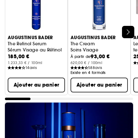
Ignorer le carrousel produits
AUGUSTINUS BADER
AUGUSTINUS BADER
A
The Retinol Serum
The Cream
Le
Sérum Visage au Rétinol
Soins Visage
te
185,00 €
93,00 €
2
Co
À partir de
1.233,33 € / 100ml
620,00 € / 100ml
14
avis
588
avis
Existe en 4 formats
Ajouter au panier
Ajouter au panier