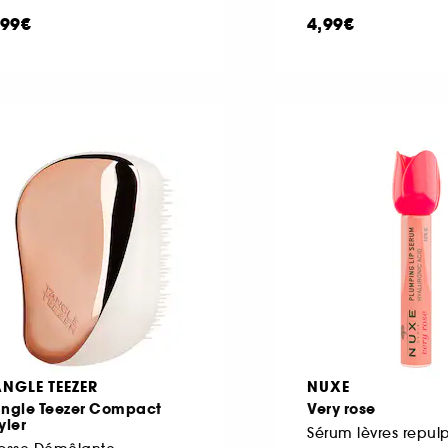
,99€
4,99€
ANGLE TEEZER
NUXE
angle Teezer Compact
Very rose
yler
Sérum lèvres repul