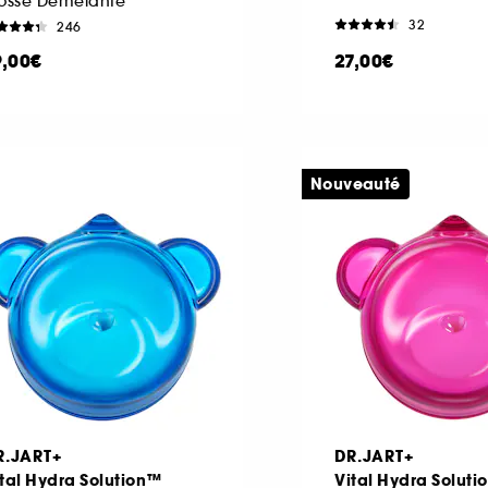
rosse Démêlante
32
246
9,00€
27,00€
Nouveauté
R.JART+
DR.JART+
tal Hydra Solution™
Vital Hydra Solut