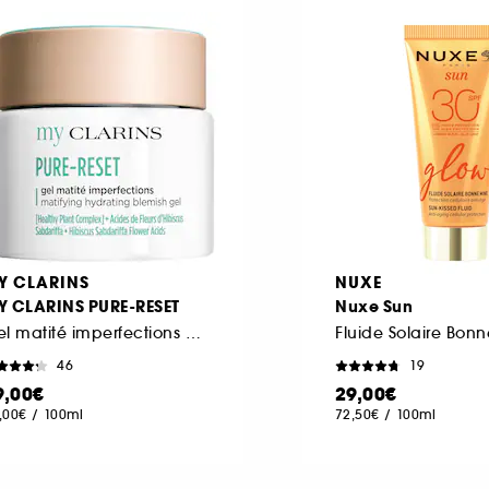
Y CLARINS
NUXE
Y CLARINS PURE-RESET
Nuxe Sun
Gel matité imperfections peaux grasses & imperfections
46
19
9,00€
29,00€
,00€
/
100ml
72,50€
/
100ml