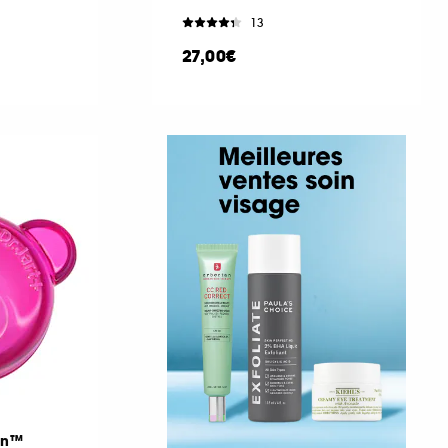
13
27,00€
ion™