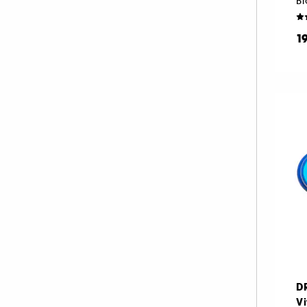
B
KORA ORGANICS (4)
KOSAS (3)
1
LA MER (54)
LANCASTER (28)
LANCÔME (62)
LANEIGE (31)
LANOLIPS (17)
LA PRAIRIE (51)
LEONOR GREYL (2)
LIGHTINDERM (15)
LIVING PROOF (1)
M.A.C (12)
MAKEUP BY MARIO (2)
MAKE UP ERASER (1)
D
MARIO BADESCU (26)
Vi