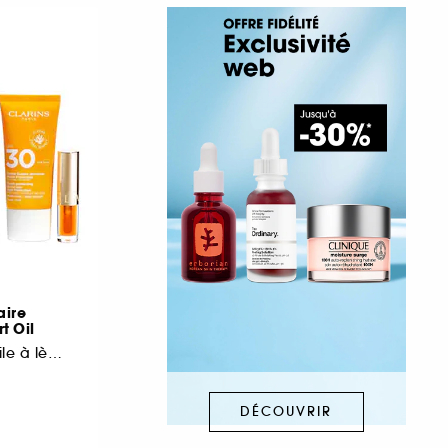
aire
t Oil
Solaire visage & huile à lèvres
DÉCOUVRIR