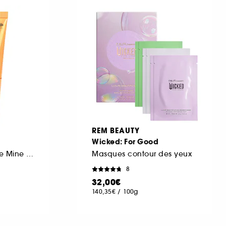
REM BEAUTY
Wicked: For Good
Fluide Solaire Bonne Mine SPF30
Masques contour des yeux
8
32,00€
140,35€
/
100g