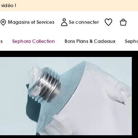
 vidéo !
Magasins
et Services
Se connecter
s
Sephora Collection
Bons Plans & Cadeaux
Sepho