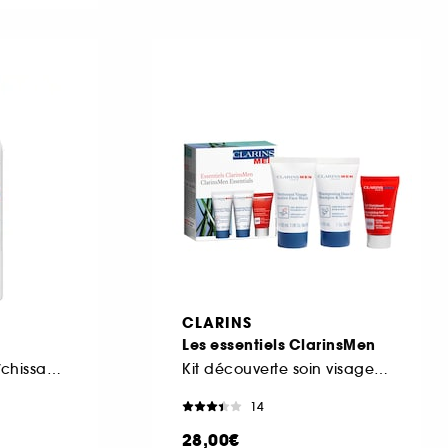
CLARINS
Les essentiels ClarinsMen
Brume visage rafraîchissante hydratante peaux sensibles
Kit découverte soin visage pour hommes
14
28,00€