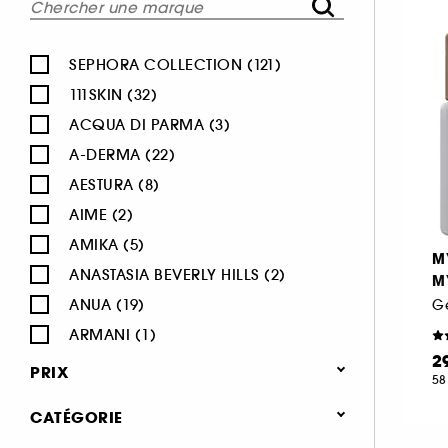
SEPHORA COLLECTION (121)
111SKIN (32)
ACQUA DI PARMA (3)
A-DERMA (22)
AESTURA (8)
AIME (2)
AMIKA (5)
M
ANASTASIA BEVERLY HILLS (2)
M
ANUA (19)
ARMANI (1)
2
AUGUSTINUS BADER (26)
PRIX
58
AVENE (47)
CATÉGORIE
BALI BODY (5)