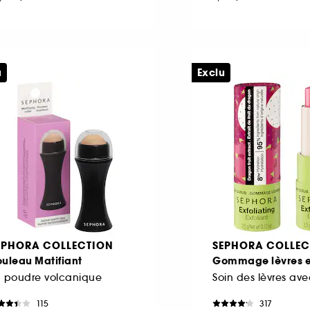
u
Exclu
EPHORA COLLECTION
SEPHORA COLLEC
uleau Matifiant
Gommage lèvres e
n poudre volcanique
115
317