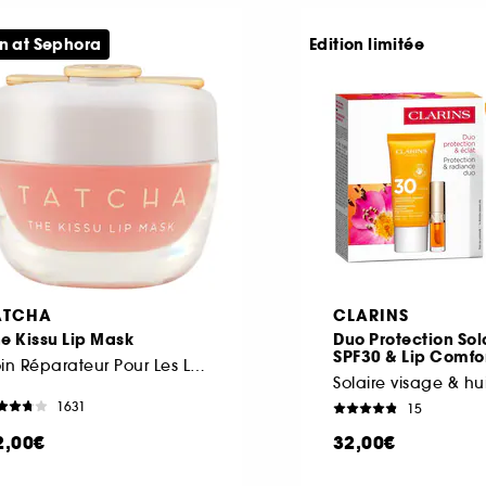
n at Sephora
Edition limitée
ATCHA
CLARINS
e Kissu Lip Mask
Duo Protection Sol
SPF30 & Lip Comfor
Soin Réparateur Pour Les Lèvres
1631
15
2,00€
32,00€