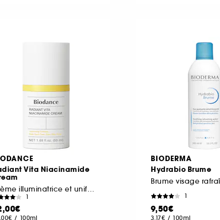
IODANCE
BIODERMA
adiant Vita Niacinamide
Hydrabio Brume
ream
Crème illuminatrice et unifiante
1
1
2,00€
9,50€
,00€
/
100ml
3,17€
/
100ml