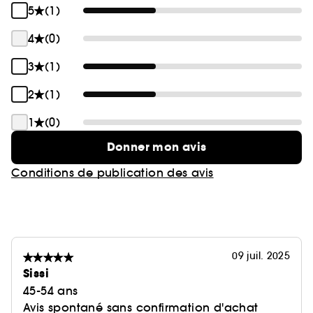
vieillissement sont atténués.
5
(1)
* Aucun écran solaire ne protège complètement
4
(0)
des rayons du soleil.
3
(1)
** Test consommateur réalisé sur 80 femmes
après application du Duo Stick Protection Solaire
2
(1)
SPF50 Sun Perfect pendant 2 semaines.\
1
(0)
Donner mon avis
Conditions de publication des avis
09 juil. 2025
Sissi
45-54 ans
Avis spontané sans confirmation d'achat