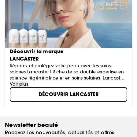
Découvrir la marque
LANCASTER
Réparez et protégez votre peau avec les soins
solaires Lancaster ! Riche de sa double expertise en
science régénératrice et en soins solaires, Lancaster
innove continuellement pour vous offrir le meilleur
Voir plus
des protections solaires.
DÉCOUVRIR LANCASTER
Newsletter beauté
Recevez les nouveautés, actualités et offres