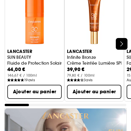
Ignorer le carrousel produits
LANCASTER
LANCASTER
L
SUN BEAUTY
Infinite Bronze
S
Fluide de Protection Solaire SPF 30
Crème Teintée Lumière SPF30
Fa
44,00 €
39,90 €
2
146,67 € / 100ml
79,80 € / 100ml
15
19
avis
3
avis
Au
Ajouter au panier
Ajouter au panier