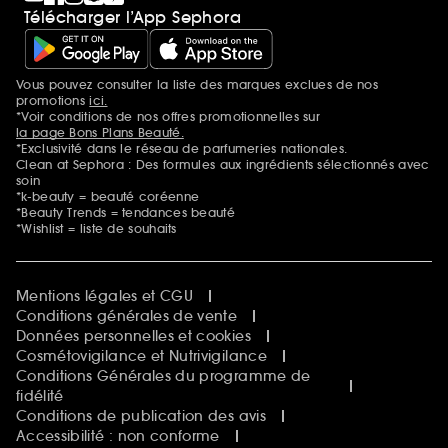
Télécharger l’App Sephora
Vous pouvez consulter la liste des marques exclues de nos
Mentions additionnelles
promotions
ici.
*Voir conditions de nos offres promotionnelles sur
la page Bons Plans Beauté.
*Exclusivité dans le réseau de parfumeries nationales.
Clean at Sephora : Des formules aux ingrédients sélectionnés avec
soin
*k-beauty = beauté coréenne
*Beauty Trends = tendances beauté
*Wishlist = liste de souhaits
Mentions légales et CGU
Conditions générales de vente
Données personnelles et cookies
Cosmétovigilance et Nutrivigilance
Conditions Générales du programme de
fidélité
Conditions de publication des avis
Accessibilité : non conforme