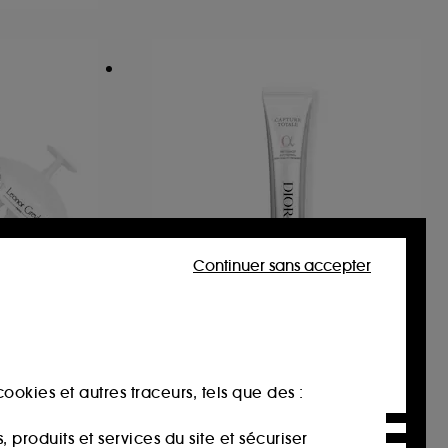
Continuer sans accepter
DIOR
Capture Totale Retishot
x
Concentré nuit au rétinol
ookies et autres traceurs, tels que des :
1887
126,00€
produits et services du site et sécuriser
630,00€
/
100ml