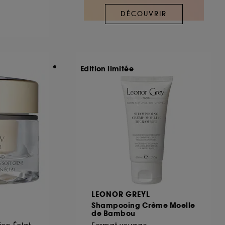
DÉCOUVRIR
ous pouvez personnaliser vos choix concernant
cepter". Sephora pourra associer les
 personnelles collectées ou générées lors
Edition limitée
ccepter". Voous pouvez à tout moment choisir
uez
ici
.
LEONOR GREYL
Shampooing Crème Moelle
de Bambou