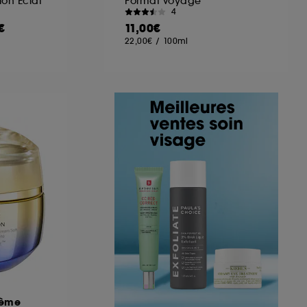
on Éclat
Format voyage
4
€
11,00€
22,00€
/
100ml
rème