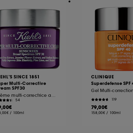
IEHL'S SINCE 1851
CLINIQUE
per Multi-Corrective
Superdefense SPF 
ream SPF30
Gel Multi-correctio
Crème multi-correctrice anti-âge SPF30
119
54
9,00€
79,00€
8,00€
/
100ml
158,00€
/
100ml