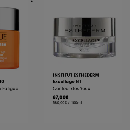
INSTITUT ESTHEDERM
40
Excellage NT
n Fatigue
Contour des Yeux
87,00€
580,00€
/
100ml