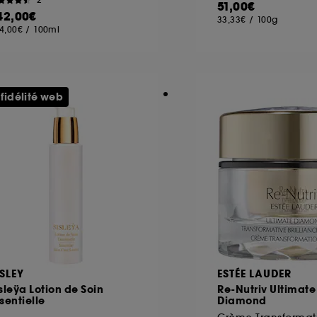
51,00€
42,00€
33,33€
/
100g
4,00€
/
100ml
ôt et la lecture de ces traceurs requiert votre accord. V
rsonnaliser mes choix" ci-dessous ou décider de "tout ac
s Cookies, pour les finalités acceptées, avec les données
 fidélité web
ur refuser tous les cookies, cliques sur "continuer sans a
tez obtenir plus d'information sur les cookies utilisés,
cliq
ISLEY
ESTÉE LAUDER
sleÿa Lotion de Soin
Re-Nutriv Ultimate
sentielle
Diamond