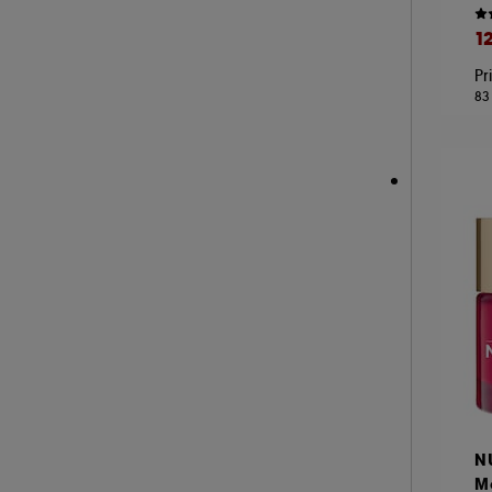
KORA ORGANICS (4)
1
KOSAS (3)
Pr
LA MER (54)
83
LANCASTER (28)
LANCÔME (62)
LANEIGE (31)
LANOLIPS (17)
LA PRAIRIE (51)
LEONOR GREYL (2)
LIGHTINDERM (15)
LIVING PROOF (1)
M.A.C (12)
MAKEUP BY MARIO (2)
MAKE UP ERASER (1)
N
MARIO BADESCU (25)
Me