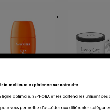
ANCASTER
LEONOR GREYL
n Sensitive SPF 50
Brosse Massante
ir la meilleure expérience sur notre site.
uide Teinté Matifiant
Accessoire cheveu
 ligne optimale, SEPHORA et ses partenaires utilisent des c
183
3
9,90€
28,00€
s pour vous permettre d’accéder aux différentes catégories, 
3,00€
/
100ml