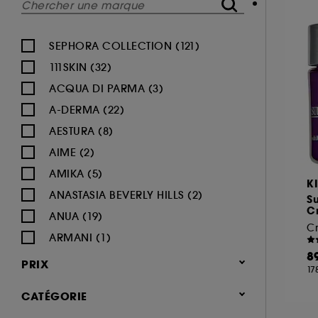
SEPHORA COLLECTION (121)
111SKIN (32)
ACQUA DI PARMA (3)
A-DERMA (22)
AESTURA (8)
AIME (2)
AMIKA (5)
K
ANASTASIA BEVERLY HILLS (2)
Su
C
ANUA (19)
ARMANI (1)
8
AUGUSTINUS BADER (26)
PRIX
17
AVENE (47)
CATÉGORIE
BALI BODY (5)