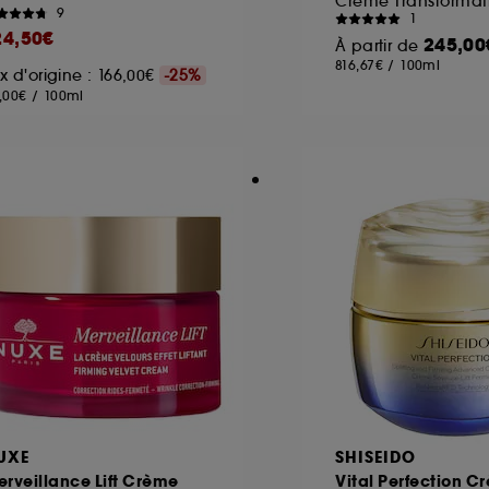
Crème Transformati
9
1
24,50€
245,00
À partir de
816,67€
/
100ml
ix d'origine : 166,00€
-25%
,00€
/
100ml
UXE
SHISEIDO
rveillance Lift Crème
Vital Perfection C