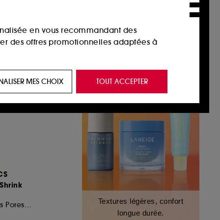
sonnalisée en vous recommandant des
ser des offres promotionnelles adaptées à
 de vous plaire via des publicités, y compris
NALISER MES CHOIX
TOUT ACCEPTER
e navigation, et de l'historique de vos
 de navigation sur notre site afin d’en
 les fraudes aux moyens de paiement et les
CS
Shrink
nctionnalités du site, tel que les cookies
Textures légères, confort
us permettant d’accéder à votre compte lors
Soin de Nuit Pour les Pores aux AHA et PHA
longue durée.