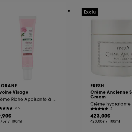
Exclu
LORANE
FRESH
voine Visage
Crème Ancienne S
Cream
Crème Riche Apaisante à la Pivoine BIO
85
2
9,90€
423,00€
,75€
/
100ml
423,00€
/
100ml