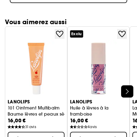
Vous aimerez aussi
Exclu
Ignorer le carrousel produits
LANOLIPS
LANOLIPS
L
101 Ointment Multibalm
Huile à lèvres à la
La
Baume lèvres et peaux sèches Pêche
framboise
M
16,00 €
16,00 €
1
à l'acide hyaluronique et à la
31
avis
4
avis