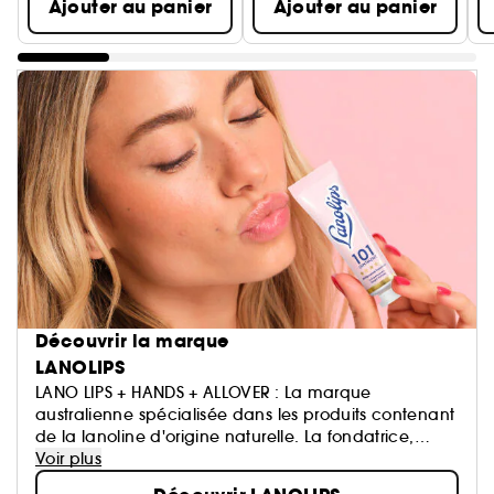
Ajouter au panier
Ajouter au panier
Découvrir la marque
LANOLIPS
LANO LIPS + HANDS + ALLOVER : La marque
australienne spécialisée dans les produits contenant
de la lanoline d'origine naturelle. La fondatrice,
Kirsten Carriol devait prendre l’avion lorsqu’elle s’est
Voir plus
rendu compte qu’elle n’avait pas de baume à