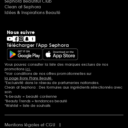
Sephora Beautiful Club
Clean at Sephora
Idées & Inspirations Beauté
Nous suivre
Télécharger l’App Sephora
Vous pouvez consulter la liste des marques exclues de nos
Mentions additionnelles
promotions
ici.
*Voir conditions de nos offres promotionnelles sur
la page Bons Plans Beauté.
*Exclusivité dans le réseau de parfumeries nationales.
Clean at Sephora : Des formules aux ingrédients sélectionnés avec
soin
*k-beauty = beauté coréenne
*Beauty Trends = tendances beauté
*Wishlist = liste de souhaits
Mentions légales et CGU