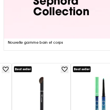
Vegan (2) et développé dans une démarche plus r
La Collection de Pinceaux Essentielle a été créée a
vegan (2) sont fabriqués à partir de poils synthétiques pour imiter la douceur et la précision des poils
naturels. Le manche contient 40% de déchets d'écorc
plastique peut être utilisée pour ranger tout votre 
Nouvelle gamme bain et corps
Best seller
Best seller