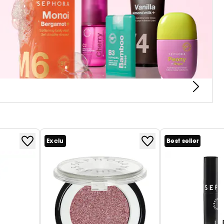
esponsable
vec une approche plus responsable. Les poils
e de riz et 60 % de plastique recyclé. La pochette
maquillage et vos pinceaux.
Exclu
Best seller