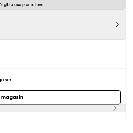
éligible aux promotions
gasin
n magasin