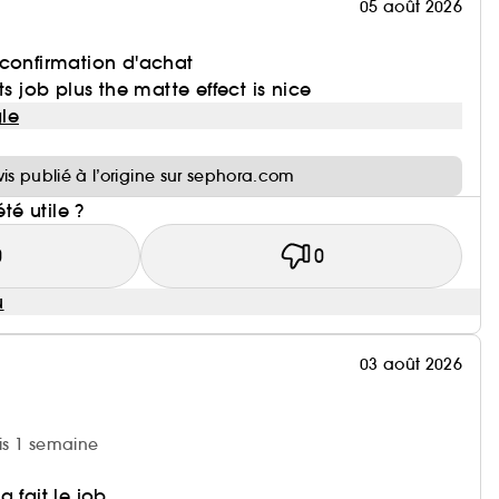
05 août 2026
 confirmation d'achat
ts job plus the matte effect is nice
le
i
vis publié à l’origine sur sephora.com
été utile ?
0
0
u
03 août 2026
uis 1 semaine
 fait le job