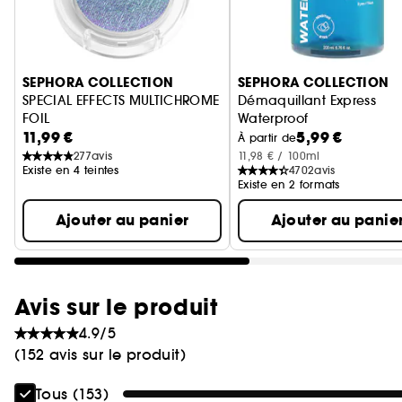
Ignorer le carrousel produits
SEPHORA COLLECTION
SEPHORA COLLECTION
SPECIAL EFFECTS MULTICHROME
Démaquillant Express
FOIL
Waterproof
11,99 €
5,99 €
Fard à paupières multichrome
Demaquille + Apaise
À partir de
277
avis
11,98 € / 100ml
Existe en 4 teintes
4702
avis
Existe en 2 formats
Ajouter au panier
Ajouter au panie
Avis sur le produit
4.9/5
(152 avis sur le produit)
Tous (153)