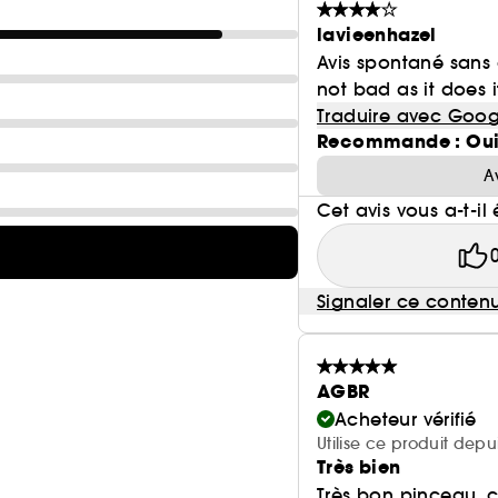
lavieenhazel
Avis spontané sans
not bad as it does i
Traduire avec Goog
Recommande : Ou
A
Cet avis vous a-t-il 
Signaler ce conten
AGBR
Acheteur vérifié
Utilise ce produit dep
Très bien
Très bon pinceau, ça