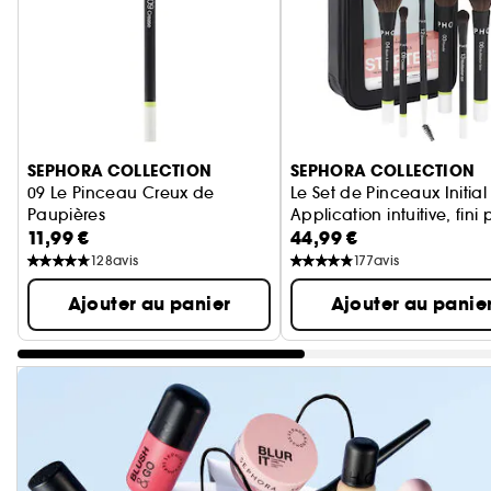
Ignorer le carrousel produits
SEPHORA COLLECTION
SEPHORA COLLECTION
09 Le Pinceau Creux de
Le Set de Pinceaux Initial
Paupières
Application intuitive, fini 
11,99 €
44,99 €
Application intuitive, fini parfait
128
avis
177
avis
Ajouter au panier
Ajouter au panie