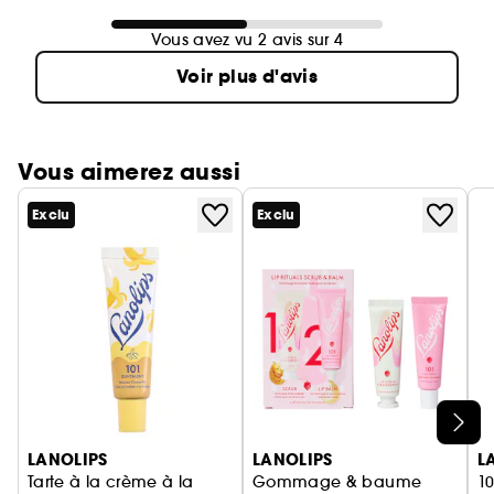
Vous avez vu 2 avis sur 4
Voir plus d'avis
Vous aimerez aussi
Exclu
Exclu
Ignorer le carrousel produits
LANOLIPS
LANOLIPS
L
Tarte à la crème à la
Gommage & baume
1