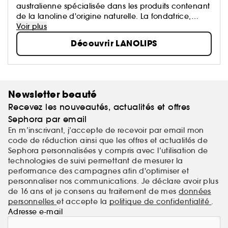
australienne spécialisée dans les produits contenant
de la lanoline d'origine naturelle. La fondatrice,
Kirsten Carriol devait prendre l’avion lorsqu’elle s’est
Voir plus
rendu compte qu’elle n’avait pas de baume à
Découvrir LANOLIPS
lèvres...
Newsletter beauté
Recevez les nouveautés, actualités et offres
Sephora par email
En m’inscrivant, j’accepte de recevoir par email mon
code de réduction ainsi que les offres et actualités de
Sephora personnalisées y compris avec l’utilisation de
technologies de suivi permettant de mesurer la
performance des campagnes afin d'optimiser et
personnaliser nos communications. Je déclare avoir plus
de 16 ans et je consens au traitement de mes
données
personnelles
et accepte la
politique de confidentialité
.
Adresse e-mail