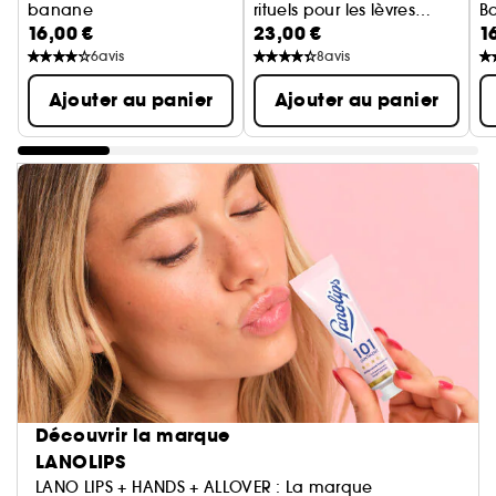
banane
rituels pour les lèvres
B
16,00 €
23,00 €
1
Baume pour les lèvres et la peau sèche
Fraise
baume à lèvres et gommage
6
avis
8
avis
Ajouter au panier
Ajouter au panier
Découvrir la marque
LANOLIPS
LANO LIPS + HANDS + ALLOVER : La marque