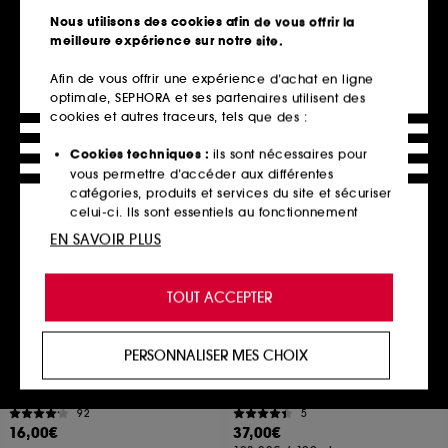
10
21
Nous utilisons des cookies afin de vous offrir la
345,00€
132,75€
meilleure expérience sur notre site.
690,00€
/
100ml
Prix d'origine : 177,00€
-25%
Afin de vous offrir une expérience d’achat en ligne
optimale, SEPHORA et ses partenaires utilisent des
cookies et autres traceurs, tels que des :
Ajouter au panier
Ajouter au panier
Cookies techniques :
ils sont nécessaires pour
vous permettre d’accéder aux différentes
catégories, produits et services du site et sécuriser
celui-ci. Ils sont essentiels au fonctionnement
technique du site et ne peuvent être désactivés.
EN SAVOIR PLUS
Cookies de personnalisation :
ils nous permettent
de vous offrir une expérience enrichie et
TOUT ACCEPTER
personnalisée en vous recommandant des
produits, des services et des contenus qui
répondent au mieux à vos préférences, et de vous
PERSONNALISER MES CHOIX
proposer des offres promotionnelles adaptées à
LANOLIPS
PIXI
101 Ointment Multibalm
Overnight Retinol Oil
votre profil.
Baume lèvres et peaux sèches Fraise
Huile De Nuit Lissante
92
5
Cookies réseaux sociaux et publicité :
ils sont
16,00€
37,00€
utilisés pour vous présenter du contenu susceptible