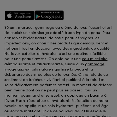
Sérum, masque, gommage ou crème de jour, l'essentiel est
de choisir un soin visage adapté à son type de peau. Pour
conserver l'éclat naturel de notre peau et soigner les
imperfections, on choisit des produits qui démaquillent et
nettoient tout en douceur, avec des ingrédients de qualité.
Nettoyer, exfolier, et hydrater, c'est une routine infaillible
pour une peau flawless. On opte pour une
eau micellaire
démaquillante et rafraîchissante, suivie d'un
gommage
visage
aux extraits naturels qui lisse la peau et la
débarrasse des impuretés de la journée. On raffole de ce
sentiment de fraîcheur, vivifiant et purifiant à la fois. Les
soins délicatement parfumés offrent un moment de détente
bien mérité dont on ne peut plus se passer. Pour un
moment gourmand et sensuel, on applique un
baume à
lèvres Fresh
, réparateur et hydratant. En fonction de notre
besoin, on applique un soin hydratant, purifiant, anti-âge,
ou encore matifiant. Envie de nouveautés ? On essaie le
masque au charbon Clinique
ou un
masque boue Sephora