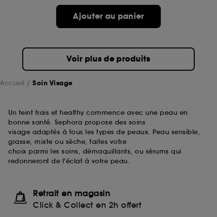
passe.
Ajouter au panier
A l'exception des cookies techniques, le dépôt et la
lecture de ces traceurs requiert votre accord. Vous
pouvez personnaliser vos choix concernant le dépôt
Voir plus de produits
de ces cookies grâce au bouton "personnaliser mes
choix" ci-dessous ou décider de "tout accepter".
Sephora pourra associer les informations de
Accueil
Soin Visage
navigation collectées par ces Cookies, pour les
finalités acceptées, avec les données personnelles
collectées ou générées lors de votre activité en ligne
Un teint frais et healthy commence avec une peau en
ou en magasin. Pour refuser tous les cookies, cliques
bonne santé. Sephora propose des soins
sur "continuer sans accepter". Voous pouvez à tout
visage adaptés à tous les types de peaux. Peau sensible,
moment choisir de retirer votrte consentement. Si vous
grasse, mixte ou sèche, faites votre
souhaitez obtenir plus d'information sur les cookies
choix parmi les soins, démaquillants, ou sérums qui
utilisés,
cliquez
ici
.
redonneront de l'éclat à votre peau.
Retrait en magasin
Click & Collect en 2h offert