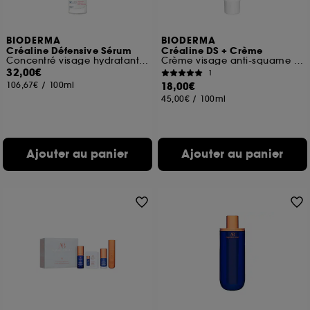
BIODERMA
BIODERMA
Créaline Défensive Sérum
Créaline DS + Crème
Concentré visage hydratant et apaisant
Crème visage anti-squame apaisante
32,00€
1
106,67€
/
100ml
18,00€
45,00€
/
100ml
Ajouter au panier
Ajouter au panier