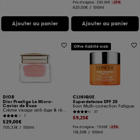
Prix d'origine : 250,00€
-25%
625,00€
/
100ml
Ajouter au panier
Ajouter au panier
Offre fidélité web
DIOR
CLINIQUE
Dior Prestige Le Micro-
Superdefense SPF 25
Caviar de Rose
Soin Multi-correction Fatigue
Crème visage anti-âge & réparation
37
7
59,25€
529,00€
705,33€
/
100ml
Prix d'origine : 79,00€
-25%
118,50€
/
100ml