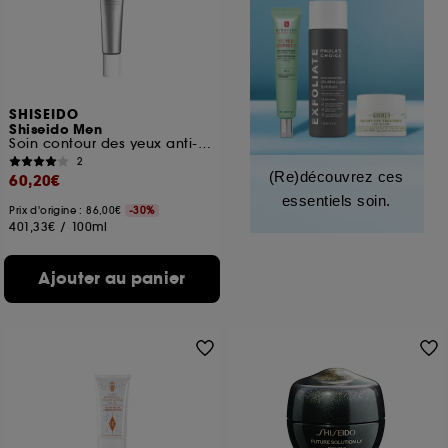
SHISEIDO
Shiseido Men
Soin contour des yeux anti-âge homme haute performance
2
(Re)découvrez ces
60,20€
essentiels soin.
Prix d'origine : 86,00€
-30%
401,33€
/
100ml
Ajouter au panier