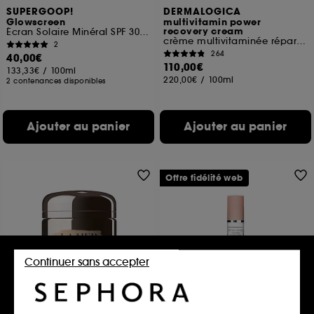
SUPERGOOP!
DERMALOGICA
Glowscreen
multivitamin power
recovery cream
Écran Solaire Minéral SPF 30 PA+++
crème multivitaminée réparatrice ​
2
264
40,00€
110,00€
133,33€
/
100ml
220,00€
/
100ml
2 contenances disponibles
Ajouter au panier
Ajouter au panier
Offre fidélité web
Continuer sans accepter
LA MER
SISLEY
Le Masque Lift et Fermeté
Double Tenseur Immédiat &
Long-terme
Masque visage anti-âge