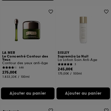
LA MER
SISLEY
Le Concentré Contour des
Supremÿa La Nuit
Yeux
La Lotion Soin Anti-Âge
Contour des yeux anti-âge
3
646
245,00€
275,00€
175,00€
/
100ml
1.833,33€
/
100ml
Ajouter au panier
Ajouter au panier