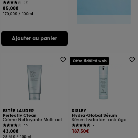
32
85,00€
170,00€
/
100ml
Ajouter au panier
Offre fidélité web
ESTÉE LAUDER
SISLEY
Perfectly Clean
Hydra-Global Sérum
Crème Nettoyante Multi-action/Masque Hydratant
Sérum hydratant anti-âge
45
7
43,00€
187,50€
28,67€
/
100ml