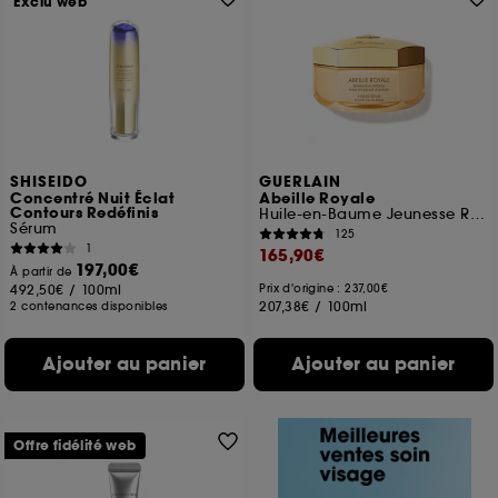
Exclu web
SHISEIDO
GUERLAIN
Concentré Nuit Éclat
Abeille Royale
Contours Redéfinis
Huile-en-Baume Jeunesse Réparation Intense
Sérum
125
1
165,90€
197,00€
À partir de
492,50€
/
100ml
Prix d'origine : 237,00€
207,38€
/
100ml
2 contenances disponibles
Ajouter au panier
Ajouter au panier
Offre fidélité web