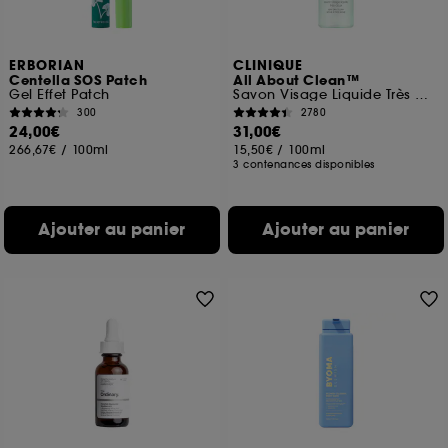
ERBORIAN
CLINIQUE
Centella SOS Patch
All About Clean™
Gel Effet Patch
Savon Visage Liquide Très Doux – Peaux sèches à très sèches
300
2780
24,00€
31,00€
266,67€
/
100ml
15,50€
/
100ml
3 contenances disponibles
Ajouter au panier
Ajouter au panier