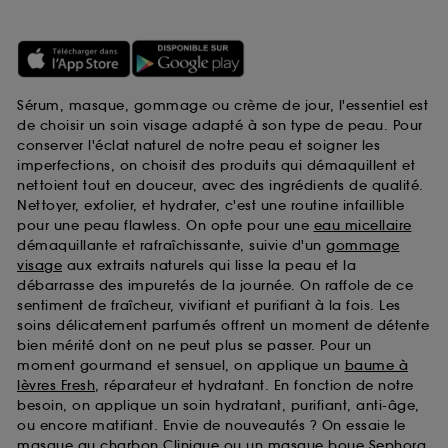
Sérum, masque, gommage ou crème de jour, l'essentiel est
de choisir un soin visage adapté à son type de peau. Pour
conserver l'éclat naturel de notre peau et soigner les
imperfections, on choisit des produits qui démaquillent et
nettoient tout en douceur, avec des ingrédients de qualité.
Nettoyer, exfolier, et hydrater, c'est une routine infaillible
pour une peau flawless. On opte pour une
eau micellaire
démaquillante et rafraîchissante, suivie d'un
gommage
visage
aux extraits naturels qui lisse la peau et la
débarrasse des impuretés de la journée. On raffole de ce
sentiment de fraîcheur, vivifiant et purifiant à la fois. Les
soins délicatement parfumés offrent un moment de détente
bien mérité dont on ne peut plus se passer. Pour un
moment gourmand et sensuel, on applique un
baume à
lèvres Fresh
, réparateur et hydratant. En fonction de notre
besoin, on applique un soin hydratant, purifiant, anti-âge,
ou encore matifiant. Envie de nouveautés ? On essaie le
masque au charbon Clinique
ou un
masque boue Sephora