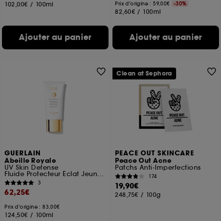
102,00€
/
100ml
Prix d'origine : 59,00€
-30%
82,60€
/
100ml
Ajouter au panier
Ajouter au panier
Clean at Sephora
GUERLAIN
PEACE OUT SKINCARE
Abeille Royale
Peace Out Acne
UV Skin Defense
Patchs Anti-Imperfections
Fluide Protecteur Éclat Jeunesse Spf 50
174
3
19,90€
62,25€
248,75€
/
100g
Prix d'origine : 83,00€
124,50€
/
100ml