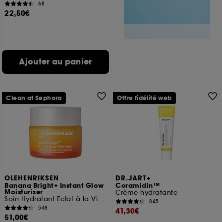
68
22,50€
Ajouter au panier
Clean at Sephora
Offre fidélité web
OLEHENRIKSEN
DR.JART+
Banana Bright+ Instant Glow
Ceramidin™
Moisturizer
Crème hydratante
Soin Hydratant Eclat à la Vitamine C
845
548
41,30€
51,00€