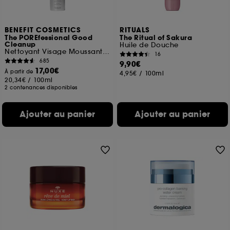
BENEFIT COSMETICS
RITUALS
The POREfessional Good
The Ritual of Sakura
Cleanup
Huile de Douche
Nettoyant Visage Moussant Purifiant
16
685
9,90€
17,00€
À partir de
4,95€
/
100ml
20,34€
/
100ml
2 contenances disponibles
Ajouter au panier
Ajouter au panier