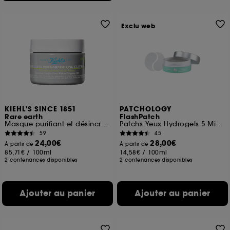
Exclu web
KIEHL'S SINCE 1851
PATCHOLOGY
Rare earth
FlashPatch
Masque purifiant et désincrustant à l'Argile Blanche
Patchs Yeux Hydrogels 5 Minutes
59
45
24,00€
28,00€
À partir de
À partir de
85,71€
/
100ml
14,58€
/
100ml
2 contenances disponibles
2 contenances disponibles
Ajouter au panier
Ajouter au panier