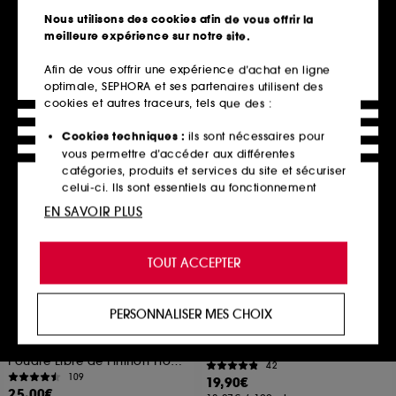
Sérum Anti-Âge
455
Nous utilisons des cookies afin de vous offrir la
242
67,00€
meilleure expérience sur notre site.
95,00€
À partir de
475,00€
/
100ml
Afin de vous offrir une expérience d’achat en ligne
2 contenances disponibles
optimale, SEPHORA et ses partenaires utilisent des
cookies et autres traceurs, tels que des :
Ajouter au panier
Ajouter au panier
Cookies techniques :
ils sont nécessaires pour
vous permettre d’accéder aux différentes
catégories, produits et services du site et sécuriser
Nouveauté
Nouveauté
celui-ci. Ils sont essentiels au fonctionnement
technique du site et ne peuvent être désactivés.
EN SAVOIR PLUS
Cookies de personnalisation :
ils nous permettent
de vous offrir une expérience enrichie et
TOUT ACCEPTER
personnalisée en vous recommandant des
produits, des services et des contenus qui
répondent au mieux à vos préférences, et de vous
PERSONNALISER MES CHOIX
proposer des offres promotionnelles adaptées à
LANEIGE
THE INKEY LIST
Neo Essential Blurring Finish
Oat Balm Cleanser
votre profil.
Powder
Baume Nettoyant Oat
Poudre Libre de Finition Floutante
42
Cookies réseaux sociaux et publicité :
ils sont
109
19,90€
utilisés pour vous présenter du contenu susceptible
25,00€