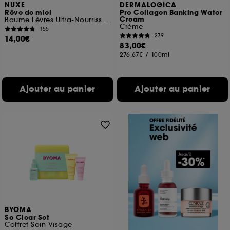
NUXE
DERMALOGICA
Rêve de miel
Pro Collagen Banking Water
Cream
Baume Lèvres Ultra-Nourrissant
Crème
155
279
14,00€
83,00€
276,67€
/
100ml
Ajouter au panier
Ajouter au panier
BYOMA
So Clear Set
Coffret Soin Visage