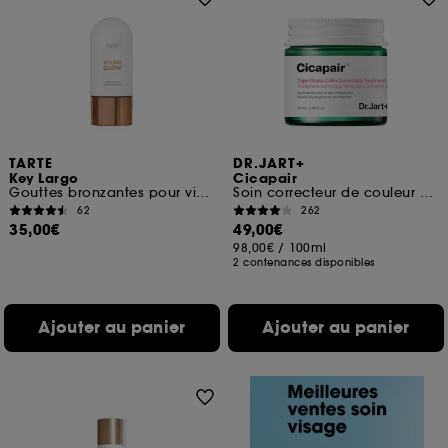
TARTE
DR.JART+
Key Largo
Cicapair
Gouttes bronzantes pour visage et corps
Soin correcteur de couleur visage à l'herbe du tigre
62
262
35,00€
49,00€
98,00€
/
100ml
2 contenances disponibles
Ajouter au panier
Ajouter au panier