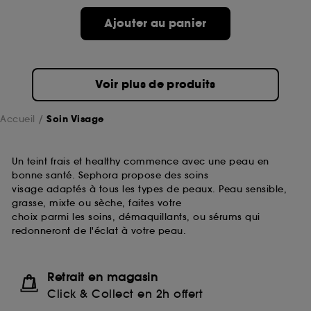
passe.
Ajouter au panier
A l'exception des cookies techniques, le dépôt et la
lecture de ces traceurs requiert votre accord. Vous
pouvez personnaliser vos choix concernant le dépôt
Voir plus de produits
de ces cookies grâce au bouton "personnaliser mes
choix" ci-dessous ou décider de "tout accepter".
Sephora pourra associer les informations de
Accueil
Soin Visage
navigation collectées par ces Cookies, pour les
finalités acceptées, avec les données personnelles
collectées ou générées lors de votre activité en ligne
Un teint frais et healthy commence avec une peau en
ou en magasin. Pour refuser tous les cookies, cliques
bonne santé. Sephora propose des soins
sur "continuer sans accepter". Voous pouvez à tout
visage adaptés à tous les types de peaux. Peau sensible,
moment choisir de retirer votrte consentement. Si vous
grasse, mixte ou sèche, faites votre
souhaitez obtenir plus d'information sur les cookies
choix parmi les soins, démaquillants, ou sérums qui
utilisés,
cliquez
ici
.
redonneront de l'éclat à votre peau.
Retrait en magasin
Click & Collect en 2h offert