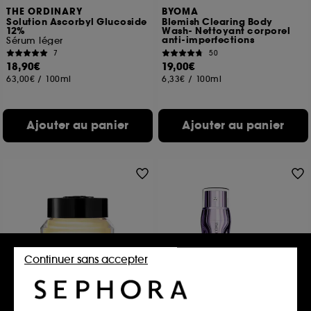
THE ORDINARY
BYOMA
Solution Ascorbyl Glucoside
Blemish Clearing Body
12%
Wash- Nettoyant corporel
anti-imperfections
Sérum léger
7
50
18,90€
19,00€
63,00€
/
100ml
6,33€
/
100ml
Ajouter au panier
Ajouter au panier
Continuer sans accepter
BOBBI BROWN
LANCÔME
Vitamin Enriched Eye Base
Rénergie C.R.x. Triple Sérum
Rétinol
Base Vitaminée Pour Les Yeux