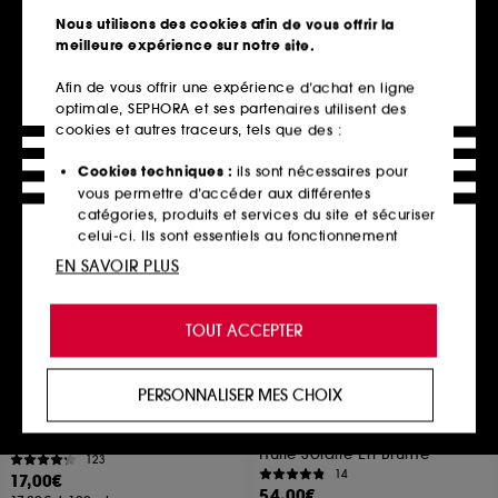
36
64
Nous utilisons des cookies afin de vous offrir la
21,00€
17,00€
À partir de
meilleure expérience sur notre site.
70,00€
/
100ml
2 contenances disponibles
Afin de vous offrir une expérience d’achat en ligne
optimale, SEPHORA et ses partenaires utilisent des
cookies et autres traceurs, tels que des :
Ajouter au panier
Ajouter au panier
Cookies techniques :
ils sont nécessaires pour
vous permettre d’accéder aux différentes
catégories, produits et services du site et sécuriser
Exclu
celui-ci. Ils sont essentiels au fonctionnement
technique du site et ne peuvent être désactivés.
EN SAVOIR PLUS
Cookies de personnalisation :
ils nous permettent
de vous offrir une expérience enrichie et
TOUT ACCEPTER
personnalisée en vous recommandant des
produits, des services et des contenus qui
répondent au mieux à vos préférences, et de vous
PERSONNALISER MES CHOIX
proposer des offres promotionnelles adaptées à
BYOMA
DIOR
Milky Oil Cleanser
Dior Solar L'Huile Protectrice
votre profil.
Visage Et Corps SPF 15
Lait-Crème Nettoyant
Huile Solaire En Brume
123
Cookies réseaux sociaux et publicité :
ils sont
14
17,00€
utilisés pour vous présenter du contenu susceptible
54,00€