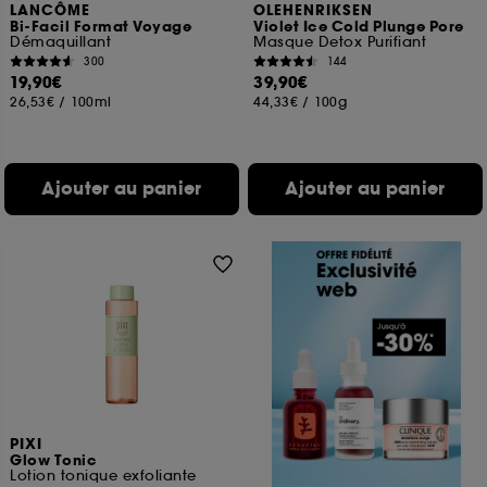
LANCÔME
OLEHENRIKSEN
Bi-Facil Format Voyage
Violet Ice Cold Plunge Pore
Démaquillant
Masque Detox Purifiant
300
144
19,90€
39,90€
26,53€
/
100ml
44,33€
/
100g
Ajouter au panier
Ajouter au panier
PIXI
Glow Tonic
Lotion tonique exfoliante