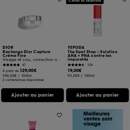
Clean at Sephora
DIOR
YEPODA
Recharge Dior Capture
The Spot Stop – Solution
Crème Fine
AHA + PHA contre les
impuretés
Visage et cou, correction rides et fermeté
47
324
129,00€
19,00€
À partir de
296,00€
/
100ml
95,00€
/
100ml
2 contenances disponibles
Ajouter au panier
Ajouter au panier