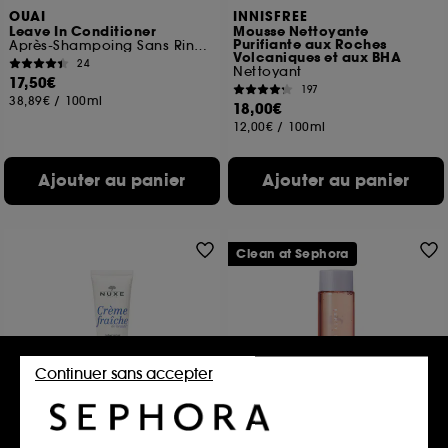
OUAI
INNISFREE
Leave In Conditioner
Mousse Nettoyante
Purifiante aux Roches
Après-Shampoing Sans Rinçage
Volcaniques et aux BHA
24
Nettoyant
17,50€
197
38,89€
/
100ml
18,00€
12,00€
/
100ml
Ajouter au panier
Ajouter au panier
Clean at Sephora
Continuer sans accepter
NUXE
FENTY SKIN
Crème Fraîche de Beauté
Fat Water
Crème Riche Hydratante 48h
Mini Sérum antioxydant à la niacinamide et à la cerise de la Barbade