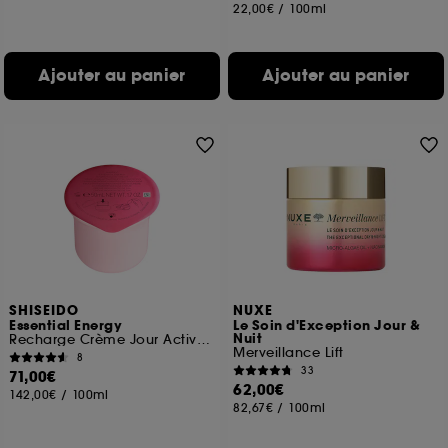
22,00€
/
100ml
Ajouter au panier
Ajouter au panier
SHISEIDO
NUXE
Essential Energy
Le Soin d'Exception Jour &
Nuit
Recharge Crème Jour Activatrice d'Hydratation SPF20
Merveillance Lift
8
33
71,00€
62,00€
142,00€
/
100ml
82,67€
/
100ml