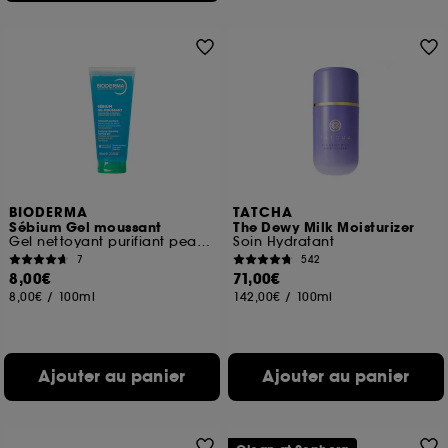
BIODERMA
TATCHA
Sébium Gel moussant
The Dewy Milk Moisturizer
Gel nettoyant purifiant peau grasse
Soin Hydratant
7
542
8,00€
71,00€
8,00€
/
100ml
142,00€
/
100ml
Ajouter au panier
Ajouter au panier