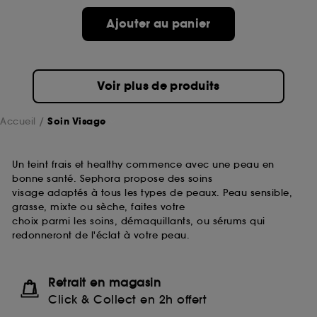
passe.
Ajouter au panier
A l'exception des cookies techniques, le dépôt et la
lecture de ces traceurs requiert votre accord. Vous
pouvez personnaliser vos choix concernant le dépôt
Voir plus de produits
de ces cookies grâce au bouton "personnaliser mes
choix" ci-dessous ou décider de "tout accepter".
Sephora pourra associer les informations de
Accueil
Soin Visage
navigation collectées par ces Cookies, pour les
finalités acceptées, avec les données personnelles
collectées ou générées lors de votre activité en ligne
Un teint frais et healthy commence avec une peau en
ou en magasin. Pour refuser tous les cookies, cliques
bonne santé. Sephora propose des soins
sur "continuer sans accepter". Voous pouvez à tout
visage adaptés à tous les types de peaux. Peau sensible,
moment choisir de retirer votrte consentement. Si vous
grasse, mixte ou sèche, faites votre
souhaitez obtenir plus d'information sur les cookies
choix parmi les soins, démaquillants, ou sérums qui
utilisés,
cliquez
ici
.
redonneront de l'éclat à votre peau.
Retrait en magasin
Click & Collect en 2h offert