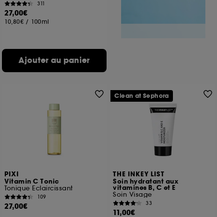
311
27,00€
10,80€
/
100ml
Ajouter au panier
Clean at Sephora
PIXI
THE INKEY LIST
Vitamin C Tonic
Soin hydratant aux
vitamines B, C et E
Tonique Eclaircissant
Soin Visage
109
33
27,00€
11,00€