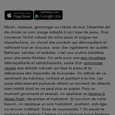
Sérum, masque, gommage ou crème de jour, l'essentiel est
de choisir un soin visage adapté à son type de peau. Pour
conserver l'éclat naturel de notre peau et soigner les
imperfections, on choisit des produits qui démaquillent et
nettoient tout en douceur, avec des ingrédients de qualité.
Nettoyer, exfolier, et hydrater, c'est une routine infaillible
pour une peau flawless. On opte pour une
eau micellaire
démaquillante et rafraîchissante, suivie d'un
gommage
visage
aux extraits naturels qui lisse la peau et la
débarrasse des impuretés de la journée. On raffole de ce
sentiment de fraîcheur, vivifiant et purifiant à la fois. Les
soins délicatement parfumés offrent un moment de détente
bien mérité dont on ne peut plus se passer. Pour un
moment gourmand et sensuel, on applique un
baume à
lèvres Fresh
, réparateur et hydratant. En fonction de notre
besoin, on applique un soin hydratant, purifiant, anti-âge,
ou encore matifiant. Envie de nouveautés ? On essaie le
masque au charbon Clinique
ou un
masque boue Sephora