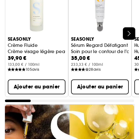
Ignorer le carrousel produits
SEASONLY
SEASONLY
S
Crème Fluide
Sérum Regard Défatigant
Hu
Crème visage légère peau normale à mixte
Soin pour le contour de l'œil
Hu
39,90 €
35,00 €
4
133,00 € / 100ml
233,33 € / 100ml
30
105
avis
28
avis
Ajouter au panier
Ajouter au panier