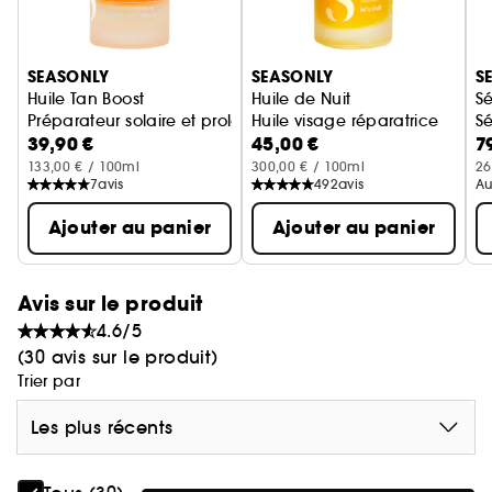
Ignorer le carrousel produits
SEASONLY
SEASONLY
S
Huile Tan Boost
Huile de Nuit
Sé
Préparateur solaire et prolongateur de bronzage
Huile visage réparatrice
Sé
39,90 €
45,00 €
7
133,00 € / 100ml
300,00 € / 100ml
26
7
avis
492
avis
Au
Ajouter au panier
Ajouter au panier
Avis sur le produit
4.6/5
(30 avis sur le produit)
Trier par
Les plus récents