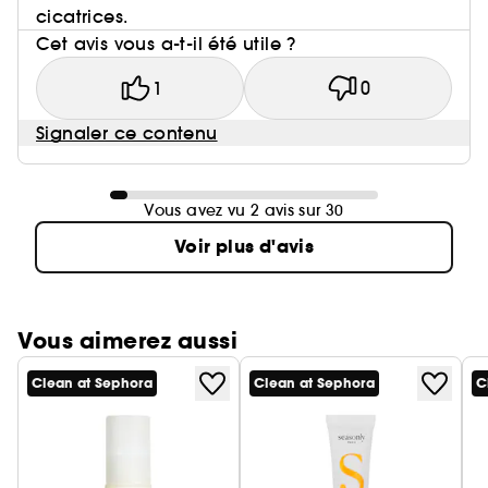
cicatrices.
Cet avis vous a-t-il été utile ?
1
0
Signaler ce contenu
Vous avez vu 2 avis sur 30
Voir plus d'avis
Vous aimerez aussi
Clean at Sephora
Clean at Sephora
C