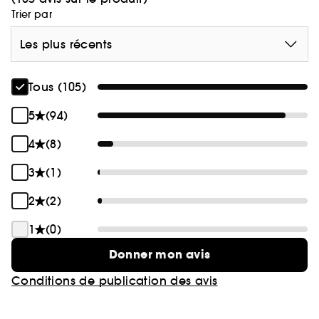
Trier par
Les plus récents
Tous (105)
5
(94)
4
(8)
3
(1)
2
(2)
1
(0)
Donner mon avis
Conditions de publication des avis