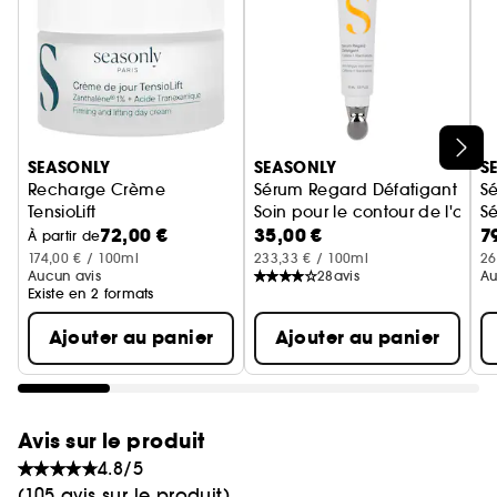
Ignorer le carrousel produits
SEASONLY
SEASONLY
S
Recharge Crème
Sérum Regard Défatigant
Sé
TensioLift
Soin pour le contour de l'œil
Sé
72,00 €
35,00 €
7
Crème visage raffermissante et liftante
À partir de
174,00 € / 100ml
233,33 € / 100ml
26
Aucun avis
28
avis
Au
Existe en 2 formats
Ajouter au panier
Ajouter au panier
Avis sur le produit
4.8/5
(105 avis sur le produit)