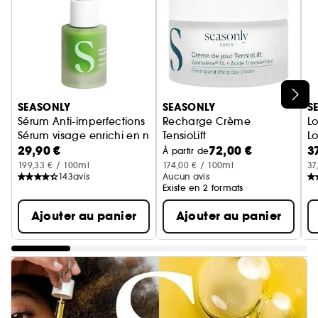
Ignorer le carrousel produits
SEASONLY
SEASONLY
S
Sérum Anti-imperfections
Recharge Crème
Lo
Sérum visage enrichi en niacinamide et bakuchiol
TensioLift
Lo
29,90 €
72,00 €
3
Crème visage raffermissante et
À partir de
199,33 € / 100ml
174,00 € / 100ml
37
143
avis
Aucun avis
Existe en 2 formats
Ajouter au panier
Ajouter au panier