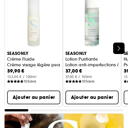
Ignorer le carrousel produits
SEASONLY
SEASONLY
S
Crème Fluide
Lotion Purifiante
Hu
Crème visage légère peau normale à mixte
Lotion anti-imperfections à l
Pr
39,90 €
37,00 €
3
133,00 € / 100ml
37,00 € / 100ml
13
105
avis
105
avis
Ajouter au panier
Ajouter au panier