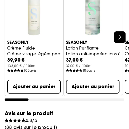
Ignorer le carrousel produits
SEASONLY
SEASONLY
S
Crème Fluide
Lotion Purifiante
C
Crème visage légère peau normale à mixte
Lotion anti-imperfections à l
C
39,90 €
37,00 €
4
133,00 € / 100ml
37,00 € / 100ml
10
105
avis
105
avis
Ajouter au panier
Ajouter au panier
Avis sur le produit
4.8/5
(88 avis sur le produit)