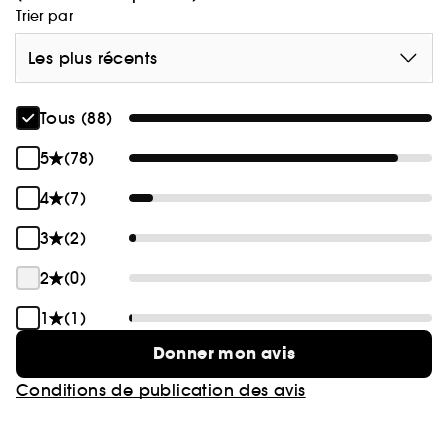
Trier par
Les plus récents
Tous (88)
5
(78)
4
(7)
3
(2)
2
(0)
1
(1)
Donner mon avis
Conditions de publication des avis