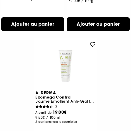
72,00€
/
100g
Ajouter au panier
Ajouter au panier
A-DERMA
Exomega Control
Baume Emollient Anti-Grattage
3
19,00€
À partir de
9,50€
/
100ml
2 contenances disponibles