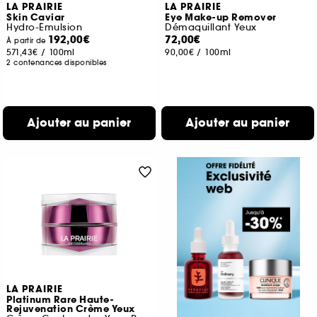
LA PRAIRIE
LA PRAIRIE
Skin Caviar
Eye Make-up Remover
Hydro-Émulsion
Démaquillant Yeux
192,00€
72,00€
À partir de
571,43€
/
100ml
90,00€
/
100ml
2 contenances disponibles
Ajouter au panier
Ajouter au panier
LA PRAIRIE
Platinum Rare Haute-
Rejuvenation Crème Yeux