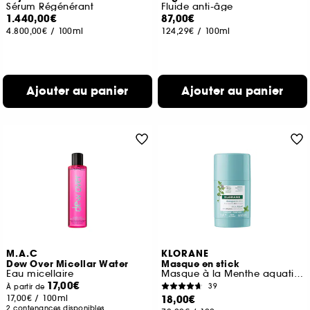
Sérum Régénérant
Fluide anti-âge
1.440,00€
87,00€
4.800,00€
/
100ml
124,29€
/
100ml
Ajouter au panier
Ajouter au panier
M.A.C
KLORANE
Dew Over Micellar Water
Masque en stick
Eau micellaire
Masque à la Menthe aquatique BIO
17,00€
39
À partir de
17,00€
/
100ml
18,00€
2 contenances disponibles