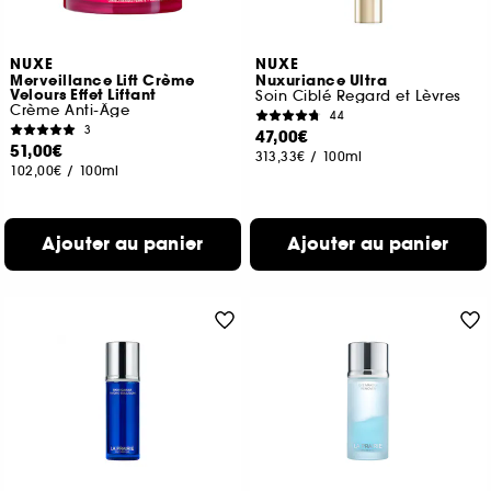
NUXE
NUXE
Merveillance Lift Crème
Nuxuriance Ultra
Velours Effet Liftant
Soin Ciblé Regard et Lèvres
Crème Anti-Âge
44
3
47,00€
51,00€
313,33€
/
100ml
102,00€
/
100ml
Ajouter au panier
Ajouter au panier