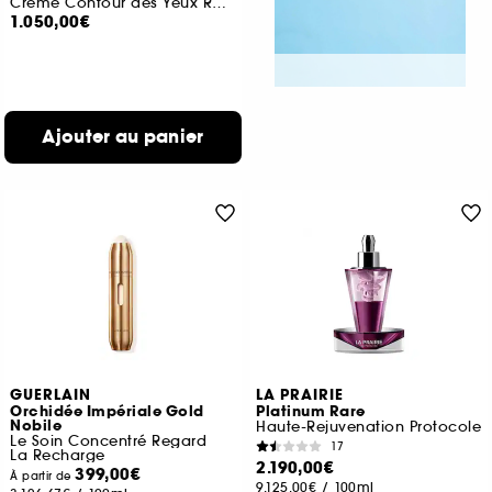
Crème Contour des Yeux Régénérante
1.050,00€
Ajouter au panier
GUERLAIN
LA PRAIRIE
Orchidée Impériale Gold
Platinum Rare
Nobile
Haute-Rejuvenation Protocole
Le Soin Concentré Regard
17
La Recharge
2.190,00€
399,00€
À partir de
9.125,00€
/
100ml