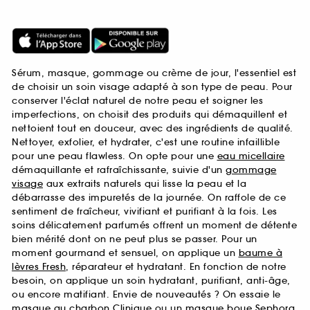
Sérum, masque, gommage ou crème de jour, l'essentiel est
de choisir un soin visage adapté à son type de peau. Pour
conserver l'éclat naturel de notre peau et soigner les
imperfections, on choisit des produits qui démaquillent et
nettoient tout en douceur, avec des ingrédients de qualité.
Nettoyer, exfolier, et hydrater, c'est une routine infaillible
pour une peau flawless. On opte pour une
eau micellaire
démaquillante et rafraîchissante, suivie d'un
gommage
visage
aux extraits naturels qui lisse la peau et la
débarrasse des impuretés de la journée. On raffole de ce
sentiment de fraîcheur, vivifiant et purifiant à la fois. Les
soins délicatement parfumés offrent un moment de détente
bien mérité dont on ne peut plus se passer. Pour un
moment gourmand et sensuel, on applique un
baume à
lèvres Fresh
, réparateur et hydratant. En fonction de notre
besoin, on applique un soin hydratant, purifiant, anti-âge,
ou encore matifiant. Envie de nouveautés ? On essaie le
masque au charbon Clinique
ou un
masque boue Sephora