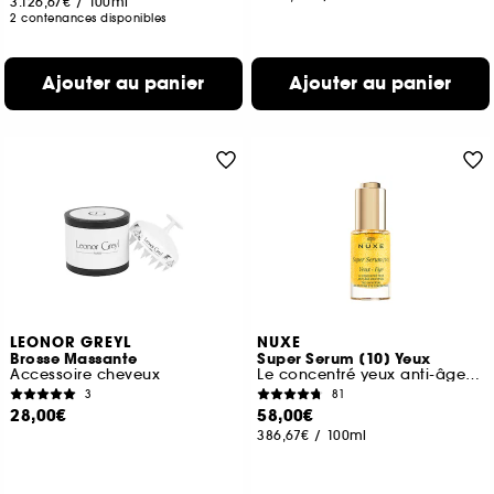
3.126,67€
/
100ml
2 contenances disponibles
Ajouter au panier
Ajouter au panier
LEONOR GREYL
NUXE
Brosse Massante
Super Serum [10] Yeux
Accessoire cheveux
Le concentré yeux anti-âge universe
3
81
28,00€
58,00€
386,67€
/
100ml