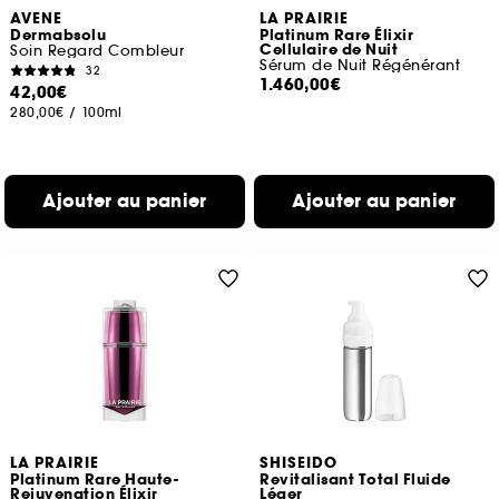
AVENE
LA PRAIRIE
Dermabsolu
Platinum Rare Élixir
Cellulaire de Nuit
Soin Regard Combleur
Sérum de Nuit Régénérant
32
1.460,00€
42,00€
280,00€
/
100ml
Ajouter au panier
Ajouter au panier
LA PRAIRIE
SHISEIDO
Platinum Rare Haute-
Revitalisant Total Fluide
Rejuvenation Élixir
Léger