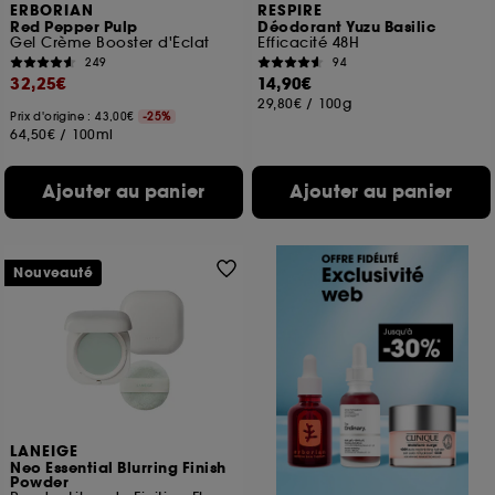
ERBORIAN
RESPIRE
Red Pepper Pulp
Déodorant Yuzu Basilic
Gel Crème Booster d'Éclat
Efficacité 48H
249
94
32,25€
14,90€
29,80€
/
100g
Prix d'origine : 43,00€
-25%
64,50€
/
100ml
Ajouter au panier
Ajouter au panier
Nouveauté
LANEIGE
Neo Essential Blurring Finish
Powder