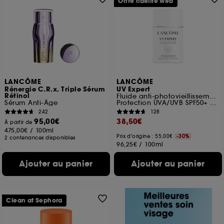
Offre fidélité web
LANCÔME
LANCÔME
Rénergie C.R.x. Triple Sérum
UV Expert
Rétinol
Fluide anti-photovieillissement
Sérum Anti-Âge
Protection UVA/UVB SPF50+ PA++++
242
128
95,00€
38,50€
À partir de
475,00€
/
100ml
Prix d'origine : 55,00€
-30%
2 contenances disponibles
96,25€
/
100ml
Ajouter au panier
Ajouter au panier
Clean at Sephora