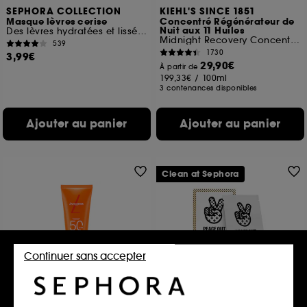
SEPHORA COLLECTION
KIEHL'S SINCE 1851
Masque lèvres cerise
Concentré Régénérateur de
Nuit aux 11 Huiles
Des lèvres hydratées et lissées en 5 minutes
Midnight Recovery Concentrate
539
1730
3,99€
29,90€
À partir de
199,33€
/
100ml
3 contenances disponibles
Ajouter au panier
Ajouter au panier
Clean at Sephora
Continuer sans accepter
LANCASTER
PEACE OUT SKINCARE
SUN BEAUTY
Peace Out Acne
Lait Corps SPF50
Patchs Anti-Imperfections