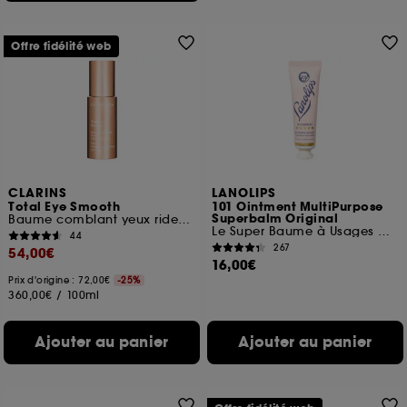
Offre fidélité web
CLARINS
LANOLIPS
Total Eye Smooth
101 Ointment MultiPurpose
Superbalm Original
Baume comblant yeux rides et fermeté
Le Super Baume à Usages Multiples
44
267
54,00€
16,00€
Prix d'origine : 72,00€
-25%
360,00€
/
100ml
Ajouter au panier
Ajouter au panier