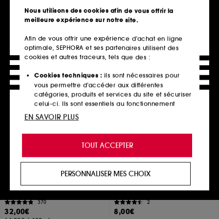
5
174
Nous utilisons des cookies afin de vous offrir la
38,00€
19,90€
meilleure expérience sur notre site.
38,00€
/
100ml
248,75€
/
100g
Afin de vous offrir une expérience d’achat en ligne
optimale, SEPHORA et ses partenaires utilisent des
cookies et autres traceurs, tels que des :
Ajouter au panier
Ajouter au panier
Cookies techniques :
ils sont nécessaires pour
vous permettre d’accéder aux différentes
catégories, produits et services du site et sécuriser
Nouveauté
celui-ci. Ils sont essentiels au fonctionnement
technique du site et ne peuvent être désactivés.
EN SAVOIR PLUS
Cookies de personnalisation :
ils nous permettent
de vous offrir une expérience enrichie et
TOUT ACCEPTER
personnalisée en vous recommandant des
produits, des services et des contenus qui
répondent au mieux à vos préférences, et de vous
PERSONNALISER MES CHOIX
proposer des offres promotionnelles adaptées à
ERBORIAN
ERBORIAN
Centella Barrier Cream
Water Shot Mask
votre profil.
Baume cica-réparateur
Masque visage hydratant
370
2
Cookies réseaux sociaux et publicité :
ils sont
32,00€
8,00€
utilisés pour vous présenter du contenu susceptible