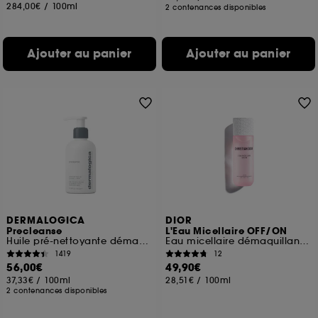
284,00€
/
100ml
2 contenances disponibles
Ajouter au panier
Ajouter au panier
DERMALOGICA
DIOR
Precleanse
L'Eau Micellaire OFF/ON
Huile pré-nettoyante démaquillante
Eau micellaire démaquillante visage, yeux et lèvres
1419
12
56,00€
49,90€
37,33€
/
100ml
28,51€
/
100ml
2 contenances disponibles