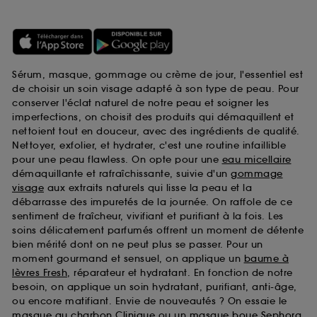
Sérum, masque, gommage ou crème de jour, l'essentiel est
de choisir un soin visage adapté à son type de peau. Pour
conserver l'éclat naturel de notre peau et soigner les
imperfections, on choisit des produits qui démaquillent et
nettoient tout en douceur, avec des ingrédients de qualité.
Nettoyer, exfolier, et hydrater, c'est une routine infaillible
pour une peau flawless. On opte pour une
eau micellaire
démaquillante et rafraîchissante, suivie d'un
gommage
visage
aux extraits naturels qui lisse la peau et la
débarrasse des impuretés de la journée. On raffole de ce
sentiment de fraîcheur, vivifiant et purifiant à la fois. Les
soins délicatement parfumés offrent un moment de détente
bien mérité dont on ne peut plus se passer. Pour un
moment gourmand et sensuel, on applique un
baume à
lèvres Fresh
, réparateur et hydratant. En fonction de notre
besoin, on applique un soin hydratant, purifiant, anti-âge,
ou encore matifiant. Envie de nouveautés ? On essaie le
masque au charbon Clinique
ou un
masque boue Sephora