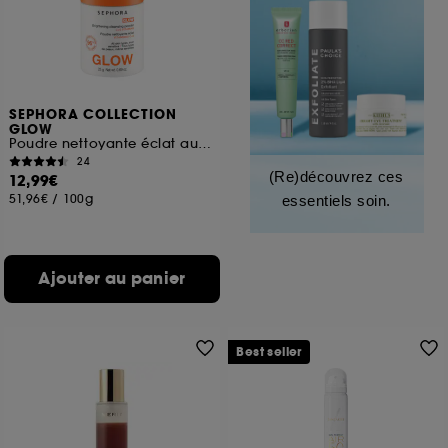
SEPHORA COLLECTION
GLOW
Poudre nettoyante éclat aux vitamines C+E
24
(Re)découvrez ces
12,99€
51,96€
/
100g
essentiels soin.
Ajouter au panier
Best seller