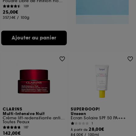
Poudre Libre de Finition Floutante
109
25,00€
357,14€
/
100g
Ajouter au panier
CLARINS
SUPERGOOP!
Multi-Intensive Nuit
Unseen
Crème lift-redensifiante anti-rides
Écran Solaire SPF 50 PA+++
Toutes Peaux
1
187
28,00€
À partir de
142,00€
84,00€
/
100ml