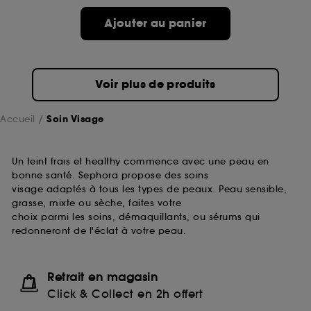
passe.
Ajouter au panier
A l'exception des cookies techniques, le dépôt et la
lecture de ces traceurs requiert votre accord. Vous
pouvez personnaliser vos choix concernant le dépôt
Voir plus de produits
de ces cookies grâce au bouton "personnaliser mes
choix" ci-dessous ou décider de "tout accepter".
Sephora pourra associer les informations de
Accueil
Soin Visage
navigation collectées par ces Cookies, pour les
finalités acceptées, avec les données personnelles
collectées ou générées lors de votre activité en ligne
Un teint frais et healthy commence avec une peau en
ou en magasin. Pour refuser tous les cookies, cliques
bonne santé. Sephora propose des soins
sur "continuer sans accepter". Voous pouvez à tout
visage adaptés à tous les types de peaux. Peau sensible,
moment choisir de retirer votrte consentement. Si vous
grasse, mixte ou sèche, faites votre
souhaitez obtenir plus d'information sur les cookies
choix parmi les soins, démaquillants, ou sérums qui
utilisés,
cliquez
ici
.
redonneront de l'éclat à votre peau.
Retrait en magasin
Click & Collect en 2h offert